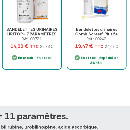
BANDELETTES URINAIRES
Bandelettes urinaires
URITOP+ 7 PARAMÈTRES
CombiScreen® Plus 5+
LECTURE VISUELLE
Leuko
Réf : 09731
Réf : 00243
BIOSYNEX - flacon de 100
14,99 €
19,47 €
TTC
TTC
26,78 €
24,47 €
En stock
- En stock
En stock
- Expédié en
24/48h !
r 11 paramètres.
 bilirubine, urobilinogène, acide ascorbique.