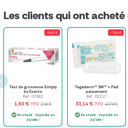
Les clients qui ont acheté
-0,40 €
-7,65 €
Test de grossesse Simply
Tegaderm™ 3M™ + Pad
by Exacto
pansement
Réf : 07062
Réf : 01117
1,63 €
33,14 €
TTC
TTC
2,03 €
40,79 €
En stock
- Expédié en
En stock
- Expédié en
24/48h !
24/48h !