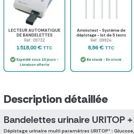
LECTEUR AUTOMATIQUE
Amniotest - Système de
DE BANDELETTES
dépistage - lot de 5 tests
URINAIRES CLINITEK
Réf : 09732
Réf : 09924
STATUS
1 518,00 €
8,86 €
TTC
TTC
Expédié sous 10 jours -
En stock
- En stock
Livraison offerte
Description détaillée
Bandelettes urinaire URITOP +
Dépistage urinaire multi paramètres URITOP® : Glucose, p