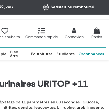
15 jours
Satisfait ou remboursé
 de souhaits
Commande rapide
Connexion
Panier
Bien-
apie
Fournitures
Étudiants
Ordonnances
être
 urinaires URITOP +11
dépistage de
11 paramètres en 60 secondes
:
Glucose,
 nitrites, densité, leucocytes, bilirubine, urobilinogène,