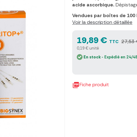
acide ascorbique.
Dépista
Vendues par boîtes de 100
Voir la description détaillée
19,89 €
27,53 
TTC
0,19 € unité
En stock
- Expédié en 24/48

Fiche produit