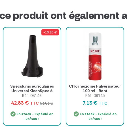
 ce produit ont également a
-10,20 €
Spéculums auriculaires
Chlorhexidine Pulvérisateur
Universal KleenSpec à
100 ml - Ront
usage unique
Réf : 03146
Réf : 08145
42,83 €
7,13 €
TTC
TTC
53,03 €
En stock
- Expédié en
En stock
- Expédié en
24/48h !
24/48h !