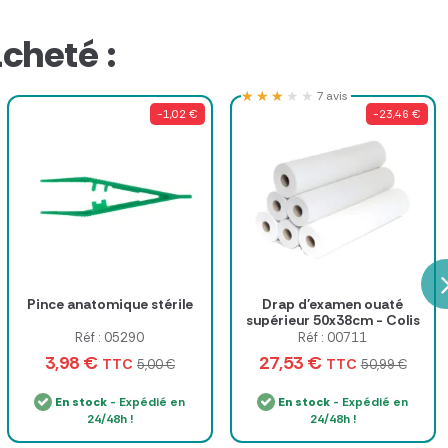
cheté :
★★★★★
★★★★★
7 avis
-1,02 €
-23,46 €
Pince anatomique stérile
Drap d'examen ouaté
supérieur 50x38cm - Colis
de 6 rouleaux
Réf : 05290
Réf : 00711
3,98 €
27,53 €
TTC
TTC
5,00 €
50,99 €
En stock
- Expédié en
En stock
- Expédié en
24/48h !
24/48h !