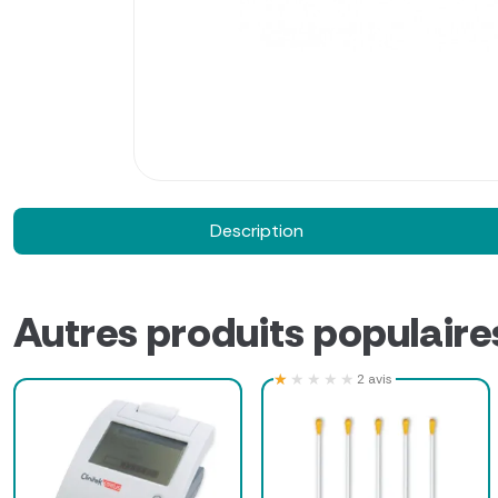
Description
Autres produits populaire
★★★★★
★★★★★
2 avis