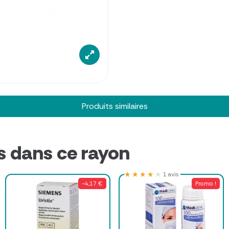
Produits similaires
s dans ce rayon
★★★★★
★★★★★
1 avis
-4,17 €
Promo !