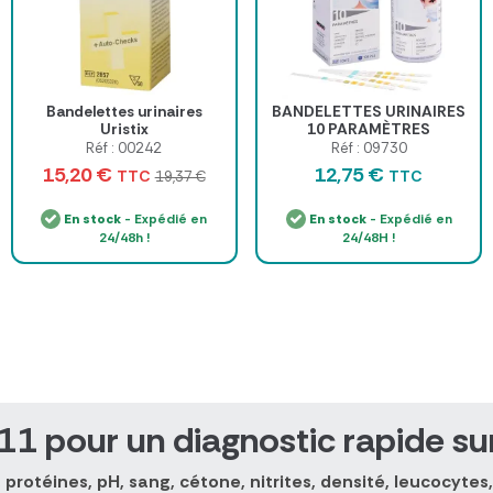
Bandelettes urinaires
BANDELETTES URINAIRES
Uristix
10 PARAMÈTRES
MEDI'CLINIC MEDICLINIC -
Réf : 00242
Réf : 09730
boîte de 100 bandelettes
15,20 €
12,75 €
TTC
TTC
19,37 €
En stock
- Expédié en
En stock
- Expédié en
24/48h !
24/48H !
11 pour un diagnostic rapide su
rotéines, pH, sang, cétone, nitrites, densité, leucocytes,