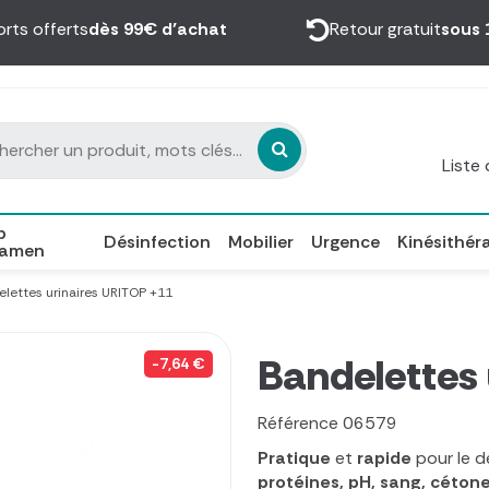
orts offerts
dès 99€ d’achat
Retour gratuit
sous 
Liste
p
Désinfection
Mobilier
Urgence
Kinésithér
xamen
lettes urinaires URITOP +11
Bandelettes
-7,64 €
Référence
06579
Pratique
et
rapide
pour le 
protéines, pH, sang, cétone,