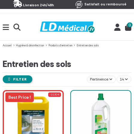
Panneau de gestion des cookies
Satisfait ou remboursé
Livraison 24h/48h
0
Accueil
Hygiène & désinfection
Produits d'entretien
Entretien des sols
Entretien des sols
FILTER
Pertinence
14
-15,30 €
Best Price !