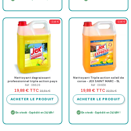
-2,46 €
-2,46 €
Nettoyant degraissant
Nettoyant Triple action soleil de
professionnel triple action pays
corse - JEX SAINT MARC - 5L
Niçois - Bidon de 5 L
Réf : 06628
Réf : 09836
TTC
TTC
19,88 €
19,88 €
22,34 €
22,34 €
ACHETER LE PRODUIT
ACHETER LE PRODUIT
En stock
- Expédié en 24/48h !
En stock
- Expédié en 24/48H !