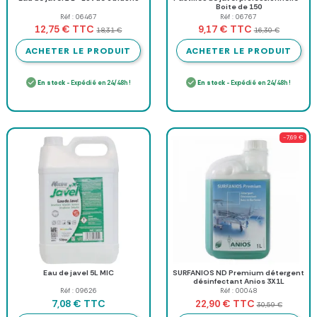
Boite de 150
Réf : 06467
Réf : 06767
TTC
TTC
12,75 €
9,17 €
18,31 €
16,30 €
ACHETER LE PRODUIT
ACHETER LE PRODUIT
En stock
- Expédié en 24/48h !
En stock
- Expédié en 24/48h !
-7,69 €
Eau de javel 5L MIC
SURFANIOS ND Premium détergent
désinfectant Anios 3X1L
Réf : 09626
Réf : 00048
TTC
TTC
7,08 €
22,90 €
30,59 €