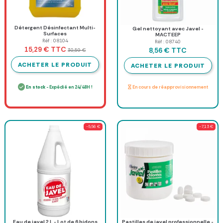
Détergent Désinfectant Multi-
Gel nettoyant avec Javel -
Surfaces
MACTEEP
Réf : 08104
Réf : 08740
TTC
15,29 €
TTC
8,56 €
30,59 €
ACHETER LE PRODUIT
ACHETER LE PRODUIT
En stock
- Expédié en 24/48H !
En cours de réapprovisionnement
-5,56 €
-7,13 €
Eau de javel 2 L - Lot de 6 bidons
Pastilles de javel professionnelle -