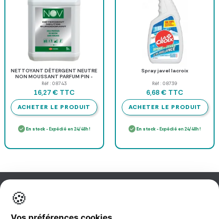
NETTOYANT DÉTERGENT NEUTRE
Spray javel lacroix
NON MOUSSANT PARFUM PIN -
bidon de 5 l
Réf : 08743
Réf : 08739
TTC
TTC
16,27 €
6,68 €
ACHETER LE PRODUIT
ACHETER LE PRODUIT
En stock
- Expédié en 24/48h !
En stock
- Expédié en 24/48h !
🍪
Information
Vos préférences cookies