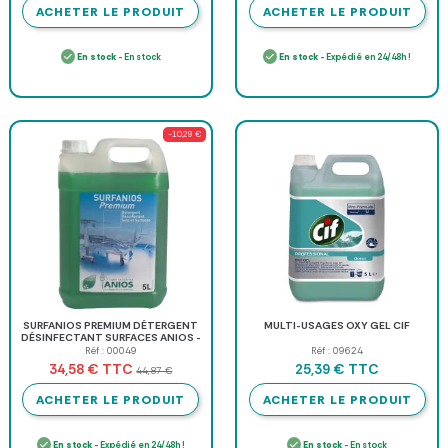
ACHETER LE PRODUIT
ACHETER LE PRODUIT
En stock
- En stock
En stock
- Expédié en 24/48h !
-10,29 €
SURFANIOS PREMIUM DÉTERGENT
MULTI-USAGES OXY GEL CIF
DÉSINFECTANT SURFACES ANIOS -
bidon de 5 l
Réf : 00049
Réf : 09624
TTC
TTC
34,58 €
25,39 €
44,87 €
ACHETER LE PRODUIT
ACHETER LE PRODUIT
En stock
- Expédié en 24/48h !
En stock
- En stock