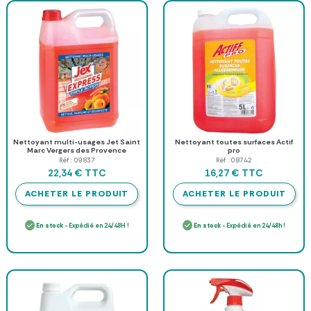
Nettoyant multi-usages Jet Saint
Nettoyant toutes surfaces Actif
Marc Vergers des Provence
pro
Réf : 09837
Réf : 08742
TTC
TTC
22,34 €
16,27 €
ACHETER LE PRODUIT
ACHETER LE PRODUIT
En stock
- Expédié en 24/48H !
En stock
- Expédié en 24/48h !