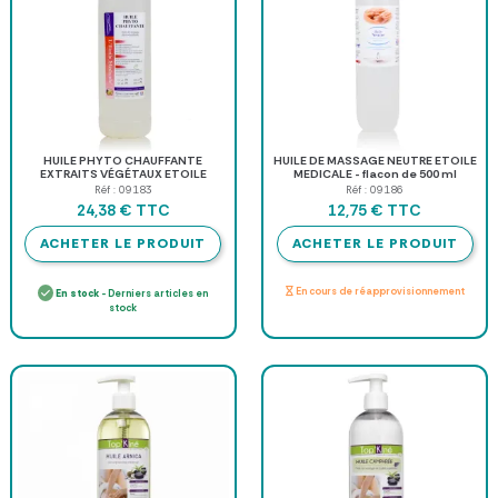
HUILE PHYTO CHAUFFANTE
HUILE DE MASSAGE NEUTRE ETOILE
EXTRAITS VÉGÉTAUX ETOILE
MEDICALE - flacon de 500 ml
MEDICALE - 500 ml
Réf : 09183
Réf : 09186
TTC
TTC
24,38 €
12,75 €
ACHETER LE PRODUIT
ACHETER LE PRODUIT
En cours de réapprovisionnement
En stock
- Derniers articles en
stock