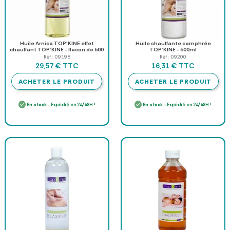
Huile Arnica TOP'KINE effet
Huile chauffante camphrée
chauffant TOP'KINE - flacon de 500
TOP'KINE - 500ml
ml
Réf : 09198
Réf : 09200
TTC
TTC
29,57 €
16,31 €
ACHETER LE PRODUIT
ACHETER LE PRODUIT
En stock
- Expédié en 24/48H !
En stock
- Expédié en 24/48H !