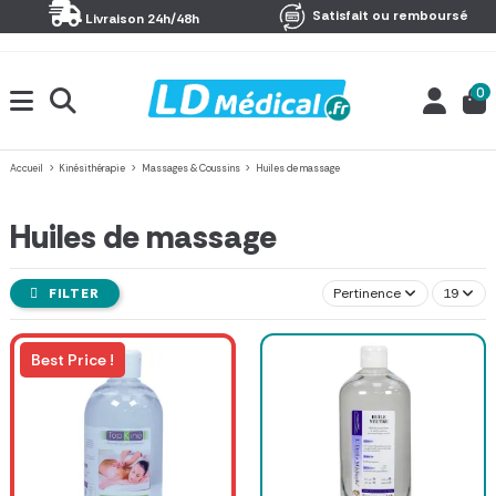
Panneau de gestion des cookies
Satisfait ou remboursé
Livraison 24h/48h
0
Accueil
Kinésithérapie
Massages & Coussins
Huiles de massage
Huiles de massage
FILTER
Pertinence
19
Best Price !