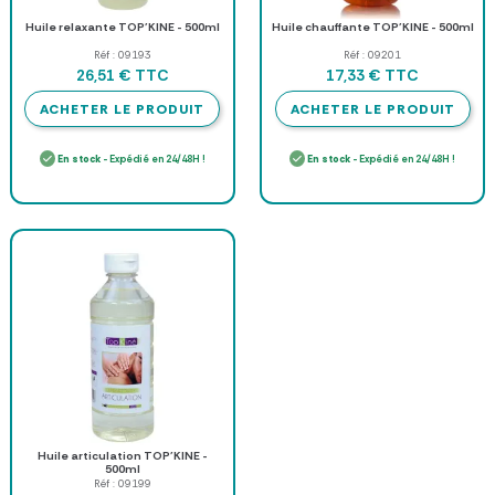
Huile relaxante TOP'KINE - 500ml
Huile chauffante TOP'KINE - 500ml
Réf : 09193
Réf : 09201
TTC
TTC
26,51 €
17,33 €
ACHETER LE PRODUIT
ACHETER LE PRODUIT
En stock
- Expédié en 24/48H !
En stock
- Expédié en 24/48H !
Huile articulation TOP'KINE -
500ml
Réf : 09199