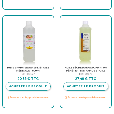
Huile phyto relaxante L'ÉTOILE
HUILE SÈCHE HARPAGOPHYTUM
MÉDICALE - 500ml
PÉNÉTRATION RAPIDE ETOILE
MEDICALE - 500 ml
Réf : 09177
Réf : 09178
TTC
TTC
20,35 €
27,49 €
ACHETER LE PRODUIT
ACHETER LE PRODUIT
En cours de réapprovisionnement
En cours de réapprovisionnement