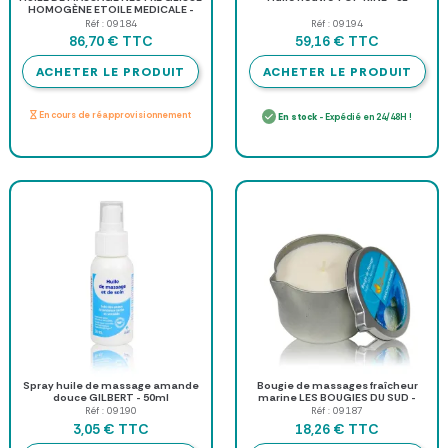
HOMOGÈNE ETOILE MEDICALE -
bidon de 5 l
Réf : 09184
Réf : 09194
TTC
TTC
86,70 €
59,16 €
ACHETER LE PRODUIT
ACHETER LE PRODUIT
En cours de réapprovisionnement
En stock
- Expédié en 24/48H !
Spray huile de massage amande
Bougie de massages fraîcheur
douce GILBERT - 50ml
marine LES BOUGIES DU SUD -
160G
Réf : 09190
Réf : 09187
TTC
TTC
3,05 €
18,26 €