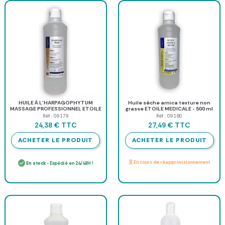
HUILE À L'HARPAGOPHYTUM
Huile sèche arnica texture non
MASSAGE PROFESSIONNEL ETOILE
grasse ETOILE MEDICALE - 500 ml
MEDICALE - 500 ml
Réf : 09179
Réf : 09180
TTC
TTC
24,38 €
27,49 €
ACHETER LE PRODUIT
ACHETER LE PRODUIT
En cours de réapprovisionnement
En stock
- Expédié en 24/48H !