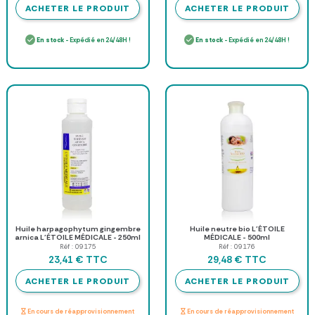
ACHETER LE PRODUIT
ACHETER LE PRODUIT
En stock
- Expédié en 24/48H !
En stock
- Expédié en 24/48H !
Huile harpagophytum gingembre
Huile neutre bio L'ÉTOILE
arnica L'ÉTOILE MÉDICALE - 250ml
MÉDICALE - 500ml
Réf : 09175
Réf : 09176
TTC
TTC
23,41 €
29,48 €
ACHETER LE PRODUIT
ACHETER LE PRODUIT
En cours de réapprovisionnement
En cours de réapprovisionnement