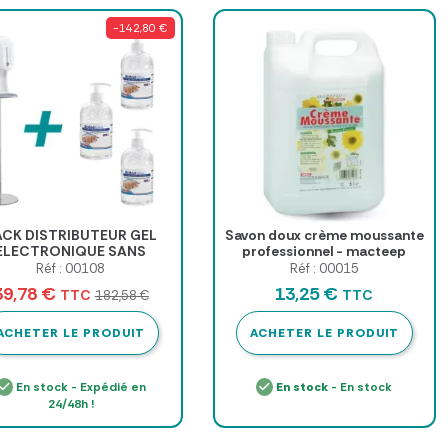
-142,80 €
ACK DISTRIBUTEUR GEL
Savon doux crème moussante
ELECTRONIQUE SANS
professionnel - macteep
TACT 3 EN 1 MEDICLINIC
Réf : 00108
Réf : 00015
- pack complet
39,78 €
13,25 €
TTC
TTC
182,58 €
ACHETER LE PRODUIT
ACHETER LE PRODUIT
En stock - Expédié en
En stock
- En stock
24/48h !