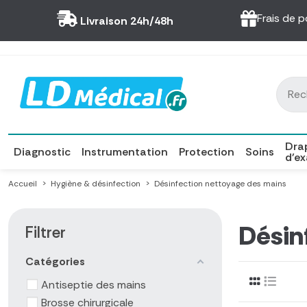
Panneau de gestion des cookies
Frais de p
Livraison 24h/48h
Dra
Diagnostic
Instrumentation
Protection
Soins
d'e
Accueil
Hygiène & désinfection
Désinfection nettoyage des mains
Désin
Filtrer
Catégories
Antiseptie des mains
Brosse chirurgicale