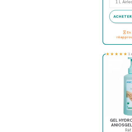
ACHETER
En 
réappro
★★★★★
★★★★★
1 
GEL HYDR
ANIOSGEL
RINÇAGE ANI
Réf