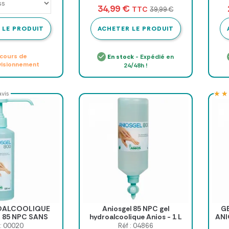
rouleaux
34,99 €
TTC
39,99 €
 LE PRODUIT
ACHETER LE PRODUIT
cours de
En stock
- Expédié en
visionnement
24/48h !
★★
★★
avis
OALCOOLIQUE
Aniosgel 85 NPC gel
G
 85 NPC SANS
hydroalcoolique Anios - 1 L
ANI
OS - flacon 500
Airless
AN
 : 00020
Réf : 04866