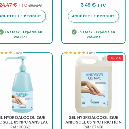
6 bobines
24,47 €
3,49 €
TTC
TTC
26,51 €
ACHETER LE PRODUIT
ACHETER LE PRODUIT
En stock
- Expédié en
En stock
- Expédié en
24/48h !
24/48h !
★★★
★★★
★★★★★
★★★★★
1 avis
1 avis
-6,12 €
EL HYDROALCOOLIQUE
GEL HYDROALCOOLIQUE
OSGEL 85 NPC SANS EAU
ANIOSGEL 85 NPC FRICTION
IOS - flacon 1l + pompe
MAINS ANIOS - bidon de 5 l
Réf : 00062
Réf : 07408