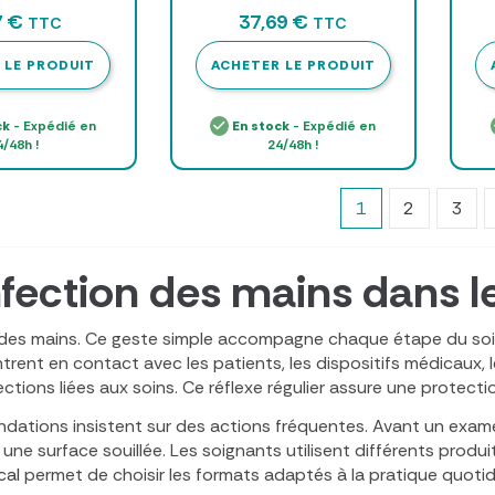
on pompe 500 ml
ECO
7 €
37,69 €
TTC
TTC
 LE PRODUIT
ACHETER LE PRODUIT
ck
- Expédié en
En stock
- Expédié en
4/48h !
24/48h !
1
2
3
fection des mains dans le
des mains. Ce geste simple accompagne chaque étape du soin. 
ntrent en contact avec les patients, les dispositifs médicaux, 
fections liées aux soins. Ce réflexe régulier assure une protec
ations insistent sur des actions fréquentes. Avant un exam
une surface souillée. Les soignants utilisent différents produ
cal
permet de choisir les formats adaptés à la pratique quotid