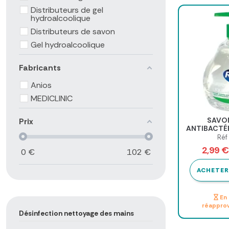
Distributeurs de gel
hydroalcoolique
Distributeurs de savon
Gel hydroalcoolique
Fabricants
Anios
MEDICLINIC
SAVON
Prix
ANTIBACTÉR
ALOE VERA 
Réf
5
2,99 
0
€
102
€
ACHETER
En 
réappro
Désinfection nettoyage des mains