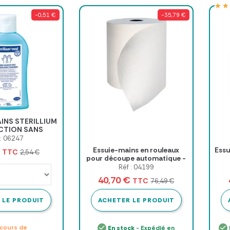
★★
★★
-0,51 €
-35,79 €
INS STERILLIUM
CTION SANS
lacon de 100 ml
 : 06247
€
Essuie-mains en rouleaux
Essu
TTC
2,54 €
pour découpe automatique -
140 mètres
Réf : 04199
40,70 €
TTC
76,49 €
 LE PRODUIT
ACHETER LE PRODUIT
cours de
En stock
- Expédié en