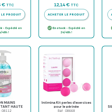
+ pompe
3 €
12,14 €
TTC
TTC
 LE PRODUIT
ACHETER LE PRODUIT
ck
- Expédié en
En stock
- Expédié en
4/48h !
24/48h !
N MAINS
Intimina Kit perles d'exercices
CTANT HAUTE
pour le périnée
SI
E PH NEUTRE
M
 : 08112
Réf : 08668