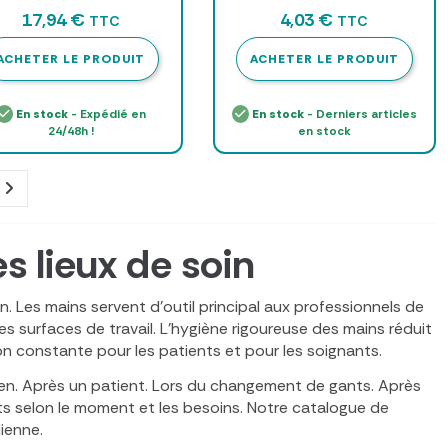
LAB - flacon pompe 500
17,94 €
4,03 €
TTC
TTC
ml
ACHETER LE PRODUIT
ACHETER LE PRODUIT
En stock
- Expédié en
En stock
- Derniers articles
24/48h !
en stock
s lieux de soin
Les mains servent d’outil principal aux professionnels de
les surfaces de travail. L’hygiène rigoureuse des mains réduit
tion constante pour les patients et pour les soignants.
en. Après un patient. Lors du changement de gants. Après
its selon le moment et les besoins. Notre catalogue de
ienne.