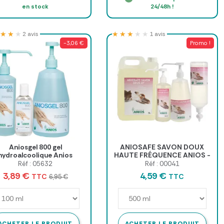
en stock
24/48h !
★★★
★★★
★★★★★
★★★★★
2 avis
1 avis
-3,06 €
Promo !
Aniosgel 800 gel
ANIOSAFE SAVON DOUX
hydroalcoolique Anios
HAUTE FRÉQUENCE ANIOS -
flacon 500 ml + pompe
Réf : 05632
Réf : 00041
3,89 €
4,59 €
TTC
TTC
6,95 €
ACHETER LE PRODUIT
ACHETER LE PRODUIT