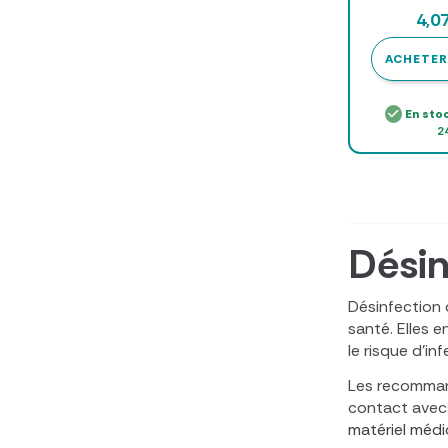
IDOS - flac
4,0
ACHETER
En sto
2
Désin
Désinfection 
santé. Elles e
le risque d’in
Les recommand
contact avec 
matériel médi