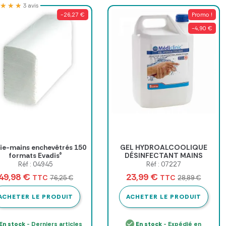
★★★
★★★
3 avis
-26,27 €
Promo !
-4,90 €
ie-mains enchevêtrés 150
GEL HYDROALCOOLIQUE
formats Evadis®
DÉSINFECTANT MAINS
MÉDICLINIC - bidon de 5 l
Réf : 04945
Réf : 07227
49,98 €
23,99 €
TTC
TTC
76,25 €
28,89 €
ACHETER LE PRODUIT
ACHETER LE PRODUIT
En stock
- Derniers articles
En stock
- Expédié en