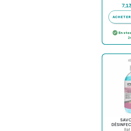
ml 
7,1
ACHETER
En sto
2
SAVO
DÉSINFE
FRÉQUENC
Réf