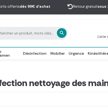
orts offerts
dès 99€ d’achat
Retour gratuit
sous 
Liste
p
Désinfection
Mobilier
Urgence
Kinésithér
xamen
fection nettoyage des mai