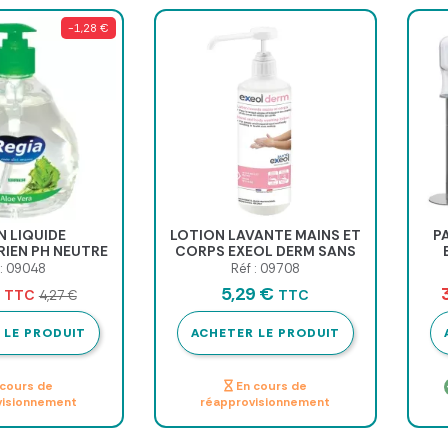
-1,28 €
 LIQUIDE
LOTION LAVANTE MAINS ET
P
IEN PH NEUTRE
CORPS EXEOL DERM SANS
FLACON POMPE -
PARFUM - 500 ml
CON
 : 09048
Réf : 09708
00 ml
€
5,29 €
TTC
TTC
4,27 €
 LE PRODUIT
ACHETER LE PRODUIT
cours de
En cours de
visionnement
réapprovisionnement