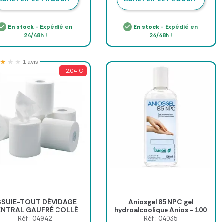
En stock
- Expédié en
En stock
- Expédié en
24/48h !
24/48h !
★★★
★★★
1 avis
-2,04 €
SSUIE-TOUT DÉVIDAGE
Aniosgel 85 NPC gel
ENTRAL GAUFRÉ COLLÉ
hydroalcoolique Anios - 100
BLE ÉPAISSEUR - colis de
ml
Réf : 04942
Réf : 04035