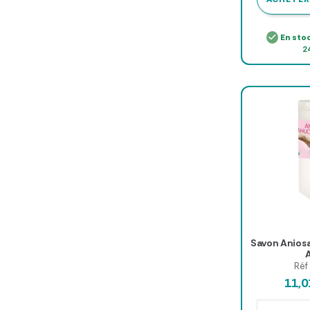
En sto
2
Savon Anios
Réf
11,