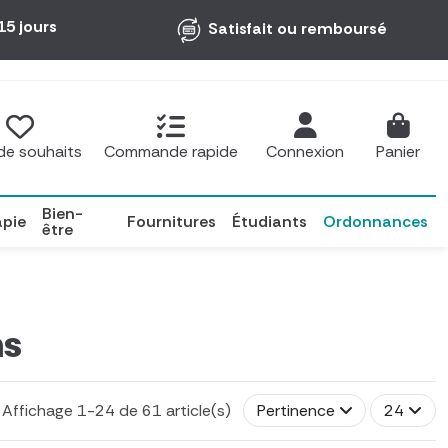
15 jours
Satisfait ou remboursé
 de souhaits
Commande rapide
Connexion
Panier
Bien-
apie
Fournitures
Étudiants
Ordonnances
être
ns
Affichage 1-24 de 61 article(s)
Pertinence
24