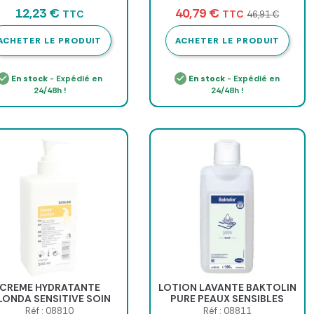
12,23 €
40,79 €
TTC
TTC
46,91 €
ACHETER LE PRODUIT
ACHETER LE PRODUIT
En stock
- Expédié en
En stock
- Expédié en
24/48h !
24/48h !
CREME HYDRATANTE
LOTION LAVANTE BAKTOLIN
LONDA SENSITIVE SOIN
PURE PEAUX SENSIBLES
AINS PEAUX SENSIBLES
HARTMANN - 500 ml
Réf : 08810
Réf : 08811