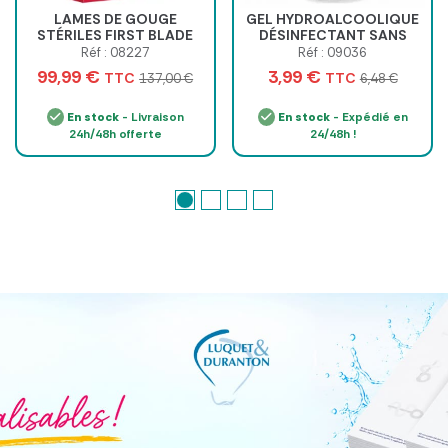
LAMES DE GOUGE
GEL HYDROALCOOLIQUE
STÉRILES FIRST BLADE
DÉSINFECTANT SANS
HAUTE PRÉCISION INOX -
RINÇAGE MEDICLINIC -
Réf : 08227
Réf : 09036
boîte de 500
flacon de 500 ml
99,99 €
3,99 €
TTC
TTC
137,00 €
6,48 €
En stock
- Livraison
En stock
- Expédié en
24h/48h offerte
24/48h !