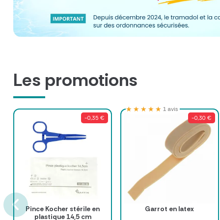
Les promotions
★★★★★
★★★★★
1 avis
-0,35 €
-0,30 €
Pince Kocher stérile en
Garrot en latex
plastique 14,5 cm