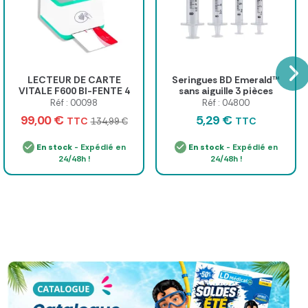
LECTEUR DE CARTE
Seringues BD Emerald™
VITALE F600 BI-FENTE 4
sans aiguille 3 pièces
EN 1 PLUG & PLAY - lecteur
Réf : 00098
Réf : 04800
avec câble usb-c
99,00 €
5,29 €
TTC
TTC
134,99 €
En stock
- Expédié en
En stock
- Expédié en
24/48h !
24/48h !