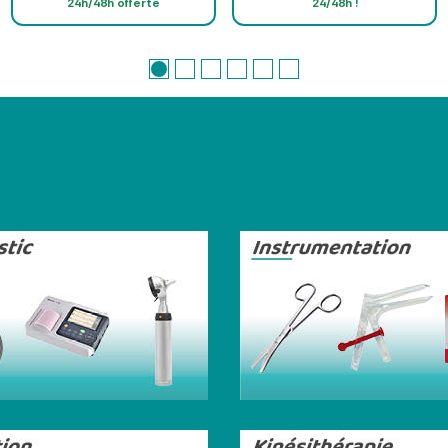
24h/48h offerte
24/48h !