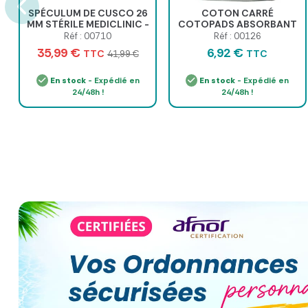
SPÉCULUM DE CUSCO 26
COTON CARRÉ
MM STÉRILE MEDICLINIC -
COTOPADS ABSORBANT
colis de 120
MEDICLINIC - sachet de
Réf : 00710
Réf : 00126
500
35,99 €
6,92 €
TTC
TTC
41,99 €
En stock
- Expédié en
En stock
- Expédié en
24/48h !
24/48h !