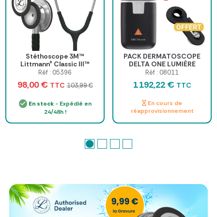
Stéthoscope 3M™
PACK DERMATOSCOPE
Littmann® Classic III™
DELTA ONE LUMIÈRE
POLARISÉE HEINE -
Réf : 05396
Réf : 08011
adaptateur universel offert
98,00 €
1 192,22 €
TTC
TTC
103,99 €
En cours de
En stock
- Expédié en
réapprovisionnement
24/48h !