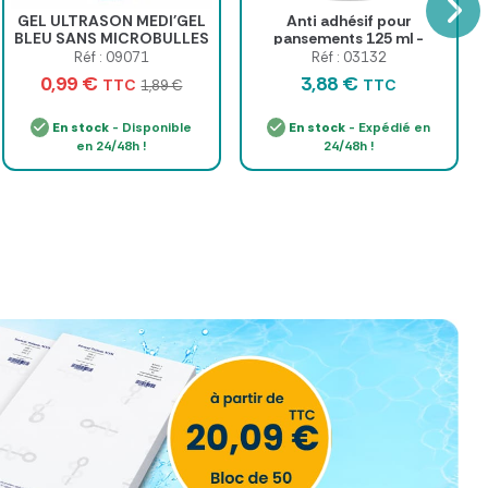
GEL ULTRASON MEDI'GEL
Anti adhésif pour
BLEU SANS MICROBULLES
pansements 125 ml -
MEDICLINIC - flacon de
Gilbert
Réf : 09071
Réf : 03132
250 ml
0,99 €
3,88 €
TTC
TTC
1,89 €
En stock
- Disponible
En stock
- Expédié en
en 24/48h !
24/48h !