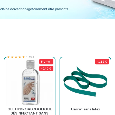
★★★★★
★★★★★
1 avis
Promo !
-1,12 €
-0,40 €
GEL HYDROALCOOLIQUE
Garrot sans latex
DÉSINFECTANT SANS