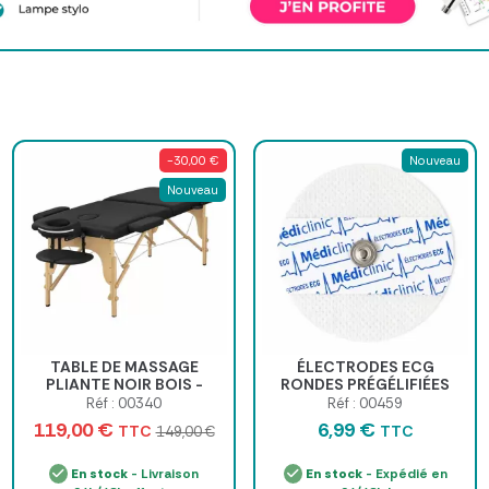
-30,00 €
Nouveau
Nouveau
TABLE DE MASSAGE
ÉLECTRODES ECG
PLIANTE NOIR BOIS -
RONDES PRÉGÉLIFIÉES
ALPHA WOOD
NON-TISSÉ 50 x 55mm -
Réf : 00340
Réf : 00459
sachet de 50
119,00 €
6,99 €
TTC
TTC
149,00 €
En stock
- Livraison
En stock
- Expédié en