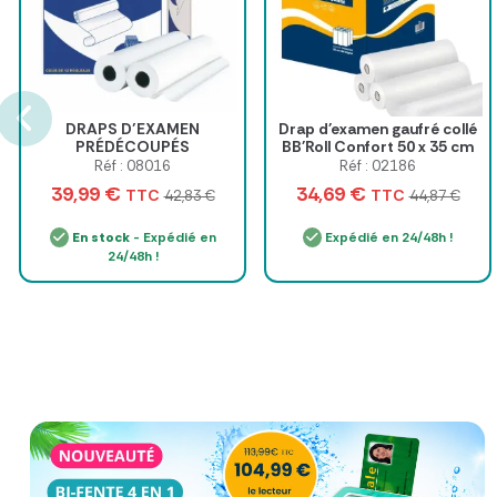
DRAPS D’EXAMEN
Drap d'examen gaufré collé
PRÉDÉCOUPÉS
BB'Roll Confort 50 x 35 cm
CLASSIC’ROLL DOUBLE
- Colis de 9 rouleaux
Réf : 08016
Réf : 02186
ÉPAISSEUR - 12 rouleaux
39,99 €
34,69 €
TTC
TTC
42,83 €
44,87 €
En stock
- Expédié en
Expédié en 24/48h !
24/48h !