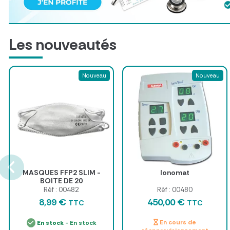
Les nouveautés
Nouveau
Nouveau
MASQUES FFP2 SLIM -
Ionomat
BOITE DE 20
Réf : 00482
Réf : 00480
8,99 €
450,00 €
TTC
TTC
En cours de
En stock
- En stock