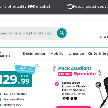
orts offerts
dès 99€ d’achat
Retour gratuit
sous 
Liste
p
Désinfection
Mobilier
Urgence
Kinésithér
xamen