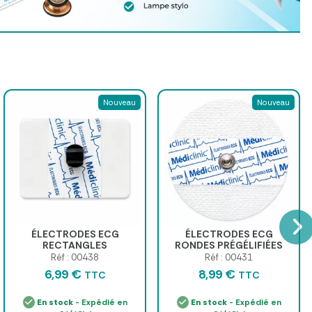
Nouveau
Nouveau
ÉLECTRODES ECG
ÉLECTRODES ECG
RECTANGLES
RONDES PRÉGÉLIFIÉES
PRÉGÉLIFIÉES À PONTET
NON-TISSÉ 60 x 60mm -
Réf : 00438
Réf : 00431
29 x 45mm - sachet de 50
sachet de 50
6,99 €
8,99 €
TTC
TTC
En stock
- Expédié en
En stock
- Expédié en