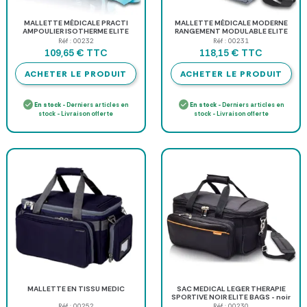
MALLETTE MÉDICALE PRACTI
MALLETTE MÉDICALE MODERNE
AMPOULIER ISOTHERME ELITE
RANGEMENT MODULABLE ELITE
BAGS - bleu
BAGS - gris/bleu
Réf : 00232
Réf : 00231
TTC
TTC
109,65 €
118,15 €
ACHETER LE PRODUIT
ACHETER LE PRODUIT
En stock
- Derniers articles en
En stock
- Derniers articles en
stock - Livraison offerte
stock - Livraison offerte
MALLETTE EN TISSU MEDIC
SAC MEDICAL LEGER THERAPIE
SPORTIVE NOIR ELITE BAGS - noir
19,95 l
Réf : 00252
Réf : 00230