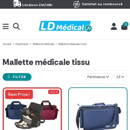
Panneau de gestion des cookies
Satisfait ou remboursé
Livraison 24h/48h
0
Accueil
Fournitures
Mallette médicale
Mallette médicale tissu
Mallette médicale tissu
FILTER
Pertinence
13
-6,21 €
Best Price !