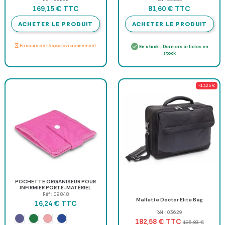
TTC
TTC
169,15 €
81,60 €
ACHETER LE PRODUIT
ACHETER LE PRODUIT
En cours de réapprovisionnement
En stock
- Derniers articles en
stock
-13,25 €
POCHETTE ORGANISEUR POUR
INFIRMIER PORTE-MATÉRIEL
COMPACT - format 2 x 15 x 12 cm
Réf : 09848
Mallette Doctor Elite Bag
TTC
16,24 €
Réf : 03629
Rose
Violet
Vert
Bleu
TTC
182,58 €
195,83 €