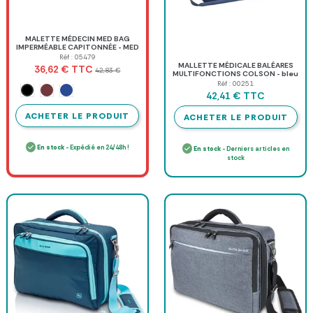
MALETTE MÉDECIN MED BAG
IMPERMÉABLE CAPITONNÉE - MED
BAG
Réf : 05479
MALLETTE MÉDICALE BALÉARES
TTC
36,62 €
42,83 €
MULTIFONCTIONS COLSON - bleu
Réf : 00251
Noir
Bordeaux
Bleu
TTC
42,41 €
ACHETER LE PRODUIT
ACHETER LE PRODUIT
En stock
- Expédié en 24/48h !
En stock
- Derniers articles en
stock