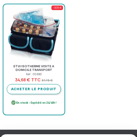
-3,05 €
ETUI ISOTHERME VISITE A
DOMICILE TRANSPORT
PRÉLÈVEMENTS ELITE BAGS - 3,7 l
Réf : 05880
TTC
34,68 €
37,73 €
ACHETER LE PRODUIT
En stock
- Expédié en 24/48h !