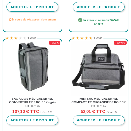
ACHETER LE PRODUIT
ACHETER LE PRODUIT
En cours de réapprovisionnement
En stock
- Livraison 24h/48h
offerte
★★★★★
★★★★★
★★★★★
★★★★★
1 avis
1 avis
-2,03 €
-20,40 €
SAC À DOS MÉDICAL EIFFEL
MINI SAC MÉDICAL EIFFEL
CONVERTIBLE DE BOISSY - gris
COMPACT ET ORGANISÉ DE BOISSY
chiné 19 à 25 l
- vendu vide
Réf : 07345
Réf : 07344
TTC
TTC
107,10 €
52,01 €
109,13 €
72,41 €
ACHETER LE PRODUIT
ACHETER LE PRODUIT