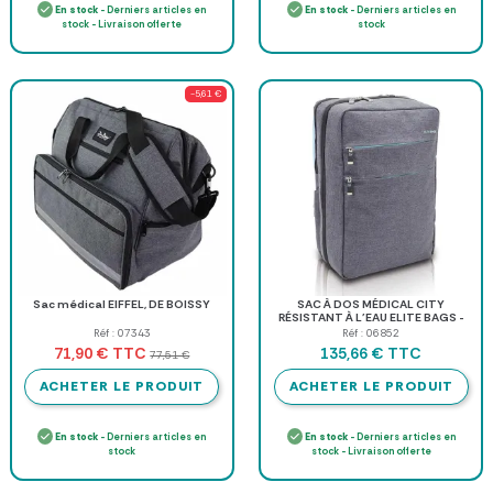
En stock
- Derniers articles en
En stock
- Derniers articles en
stock - Livraison offerte
stock
-5,61 €
Sac médical EIFFEL, DE BOISSY
SAC À DOS MÉDICAL CITY
RÉSISTANT À L'EAU ELITE BAGS -
sac à dos
Réf : 07343
Réf : 06852
TTC
TTC
71,90 €
135,66 €
77,51 €
ACHETER LE PRODUIT
ACHETER LE PRODUIT
En stock
- Derniers articles en
En stock
- Derniers articles en
stock
stock - Livraison offerte