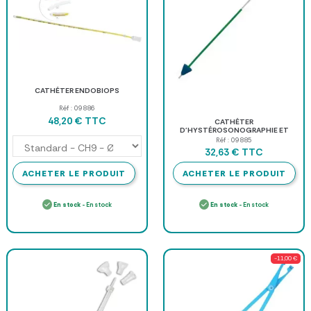
CATHÉTER ENDOBIOPS
Réf : 09886
TTC
48,20 €
CATHÉTER
D'HYSTÉROSONOGRAPHIE ET
HYSTÉROGRAPHIE "HYSTERO"
Réf : 09885
TTC
32,63 €
ACHETER LE PRODUIT
ACHETER LE PRODUIT
En stock
- En stock
En stock
- En stock
-11,00 €