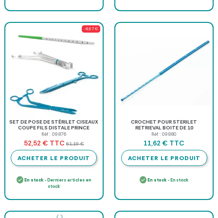
-8,67 €
SET DE POSE DE STÉRILET CISEAUX
CROCHET POUR STERILET
COUPE FILS DISTALE PRINCE
RETRIEVAL BOITE DE 10
MEDICAL - boîte de 10
Réf : 09876
Réf : 09880
TTC
TTC
52,52 €
11,62 €
61,19 €
ACHETER LE PRODUIT
ACHETER LE PRODUIT
En stock
- Derniers articles en
En stock
- En stock
stock