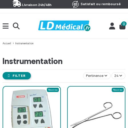
Panneau de gestion des cookies
Satisfait ou remboursé
Livraison 24h/48h
0
Accueil
Instrumentation
Instrumentation
FILTER
Pertinence
24
Nouveau
Nouveau