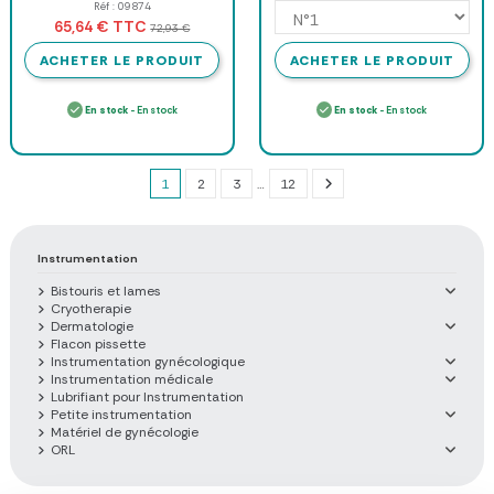
Réf : 09874
TTC
65,64 €
72,93 €
ACHETER LE PRODUIT
ACHETER LE PRODUIT
En stock
- En stock
En stock
- En stock
1
2
3
…
12
Instrumentation
Bistouris et lames
Cryotherapie
Dermatologie
Flacon pissette
Instrumentation gynécologique
Instrumentation médicale
Lubrifiant pour Instrumentation
Petite instrumentation
Matériel de gynécologie
ORL