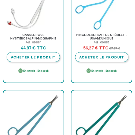
CANULE POUR
PINCE DE RETRAIT DE STÉRILET -
HYSTÉROSALPINGOGRAPHIE
USAGE UNIQUE
Réf : 09884
Réf : 09883
TTC
TTC
44,87 €
56,27 €
67,27 €
ACHETER LE PRODUIT
ACHETER LE PRODUIT
En stock
- En stock
En stock
- En stock