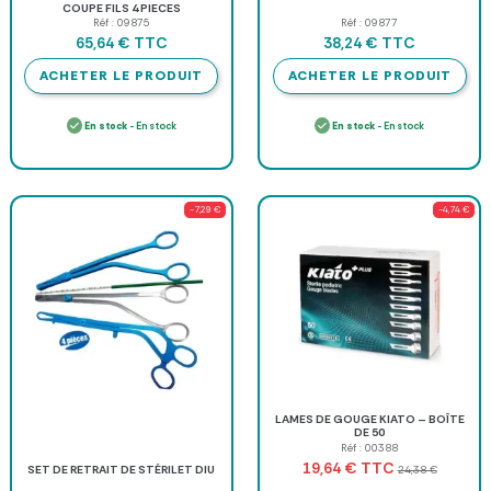
COUPE FILS 4 PIECES
Réf : 09875
Réf : 09877
TTC
TTC
65,64 €
38,24 €
ACHETER LE PRODUIT
ACHETER LE PRODUIT
En stock
- En stock
En stock
- En stock
-7,29 €
-4,74 €
LAMES DE GOUGE KIATO – BOÎTE
DE 50
Réf : 00388
TTC
19,64 €
24,38 €
SET DE RETRAIT DE STÉRILET DIU