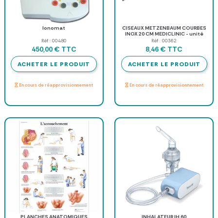
Ionomat
CISEAUX METZENBAUM COURBES
INOX 20 CM MEDICLINIC - unité
Réf : 00480
Réf : 00362
TTC
TTC
450,00 €
8,46 €
ACHETER LE PRODUIT
ACHETER LE PRODUIT
En cours de réapprovisionnement
En cours de réapprovisionnement
PLANCHES ANATOMIQUES
INHALATEUR IH 60