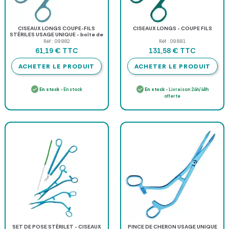
CISEAUX LONGS COUPE-FILS
CISEAUX LONGS - COUPE FILS
STÉRILES USAGE UNIQUE - boîte de
20
Réf : 09882
Réf : 09881
TTC
TTC
61,19 €
131,58 €
ACHETER LE PRODUIT
ACHETER LE PRODUIT
En stock
- En stock
En stock
- Livraison 24h/48h
offerte
SET DE POSE STÉRILET - CISEAUX
PINCE DE CHERON USAGE UNIQUE