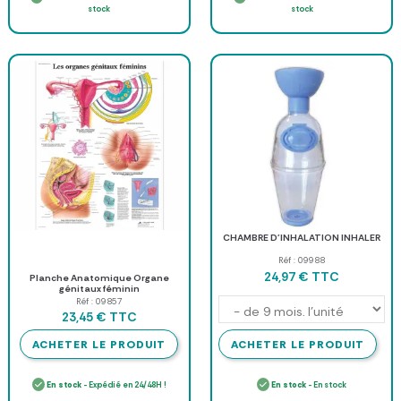
stock
stock
CHAMBRE D'INHALATION INHALER
Réf : 09988
TTC
24,97 €
Planche Anatomique Organe
génitaux féminin
Réf : 09857
TTC
23,45 €
ACHETER LE PRODUIT
ACHETER LE PRODUIT
En stock
- Expédié en 24/48H !
En stock
- En stock