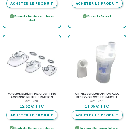
ACHETER LE PRODUIT
ACHETER LE PRODUIT
En stock
- Derniers articles en
En stock
- En stock
stock
MASQUE BÉBÉ INHALATEUR IH 60
KIT NEBULISEUR OMRON AVEC
ACCESSOIRE NÉBULISATION
RESERVOIR VVT ET EMBOUT
BEURER - à l'unité
BUCCAL POUR C28 C29 ET C30
Réf : 00281
Réf : 00279
TTC
TTC
12,32 €
11,05 €
ACHETER LE PRODUIT
ACHETER LE PRODUIT
En stock
- Derniers articles en
En stock
- Derniers articles en