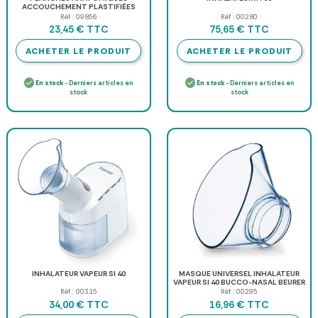
ACCOUCHEMENT PLASTIFIÉES
RECTO VERSO 3B SCIENTIFIC - 50 x
Réf : 09856
Réf : 00280
67 cm
TTC
TTC
23,45 €
75,65 €
ACHETER LE PRODUIT
ACHETER LE PRODUIT
En stock
- Derniers articles en
En stock
- Derniers articles en
stock
stock
INHALATEUR VAPEUR SI 40
MASQUE UNIVERSEL INHALATEUR
VAPEUR SI 40 BUCCO-NASAL BEURER
- accessoire
Réf : 00315
Réf : 00295
TTC
TTC
34,00 €
16,96 €