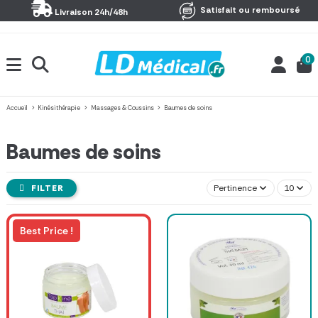
Panneau de gestion des cookies
Satisfait ou remboursé
Livraison 24h/48h
0
Accueil
Kinésithérapie
Massages & Coussins
Baumes de soins
Baumes de soins
FILTER
Pertinence
10
Best Price !