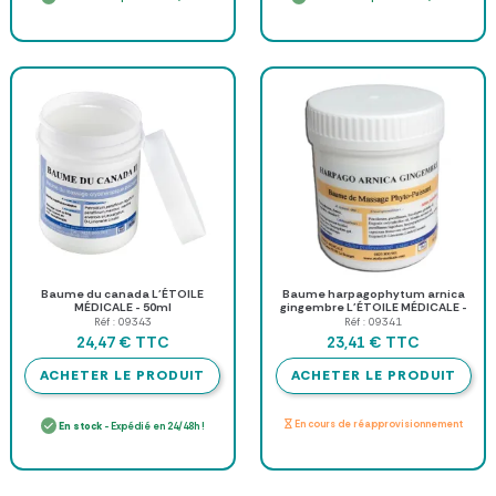
Baume du canada L'ÉTOILE
Baume harpagophytum arnica
MÉDICALE - 50ml
gingembre L'ÉTOILE MÉDICALE -
50ml
Réf : 09343
Réf : 09341
TTC
TTC
24,47 €
23,41 €
ACHETER LE PRODUIT
ACHETER LE PRODUIT
En cours de réapprovisionnement
En stock
- Expédié en 24/48h !