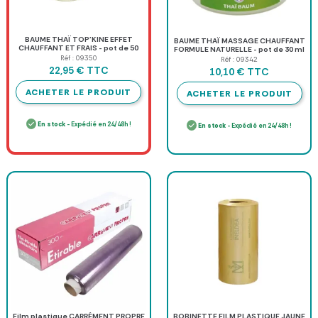
BAUME THAÏ TOP'KINE EFFET
BAUME THAÏ MASSAGE CHAUFFANT
CHAUFFANT ET FRAIS - pot de 50
FORMULE NATURELLE - pot de 30 ml
ml
Réf : 09350
Réf : 09342
TTC
22,95 €
TTC
10,10 €
ACHETER LE PRODUIT
ACHETER LE PRODUIT
En stock
- Expédié en 24/48h !
En stock
- Expédié en 24/48h !
Film plastique CARRÉMENT PROPRE
BOBINETTE FILM PLASTIQUE JAUNE