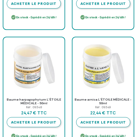
ACHETER LE PRODUIT
ACHETER LE PRODUIT
En stock
- Expédié en 24/48h !
En stock
- Expédié en 24/48h !
Baume harpagophytum L'ÉTOILE
Baume arnica L'ÉTOILE MÉDICALE -
MÉDICALE - 50ml
50ml
Réf : 09348
Réf : 09349
TTC
TTC
24,47 €
22,44 €
ACHETER LE PRODUIT
ACHETER LE PRODUIT
En stock
- Expédié en 24/48h !
En stock
- Expédié en 24/48h !