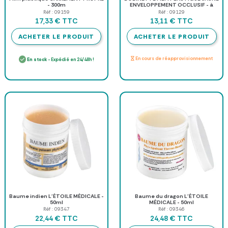
- 300m
ENVELOPPEMENT OCCLUSIF - à
l'unité
Réf : 09159
Réf : 09129
TTC
TTC
17,33 €
13,11 €
ACHETER LE PRODUIT
ACHETER LE PRODUIT
En cours de réapprovisionnement
En stock
- Expédié en 24/48h !
Baume indien L'ÉTOILE MÉDICALE -
Baume du dragon L'ÉTOILE
50ml
MÉDICALE - 50ml
Réf : 09347
Réf : 09346
TTC
TTC
22,44 €
24,48 €