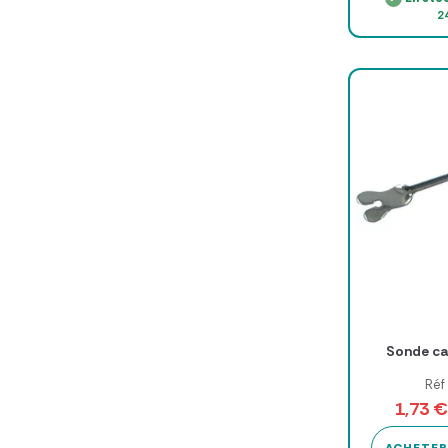
2
Sonde ca
Réf
1,73 