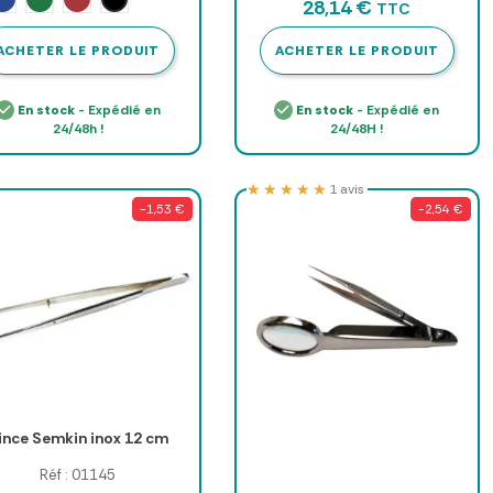
28,14 €
TTC
ACHETER LE PRODUIT
ACHETER LE PRODUIT
En stock
- Expédié en
En stock
- Expédié en
24/48h !
24/48H !
★★★★★
★★★★★
1 avis
-1,53 €
-2,54 €
ince Semkin inox 12 cm
Réf : 01145