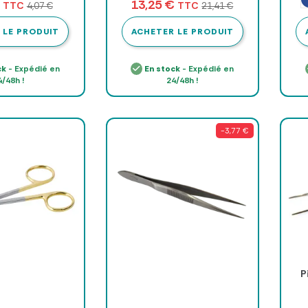
€
13,25 €
TTC
TTC
4,07 €
21,41 €
 LE PRODUIT
ACHETER LE PRODUIT
ck
- Expédié en
En stock
- Expédié en
4/48h !
24/48h !
-3,77 €
P