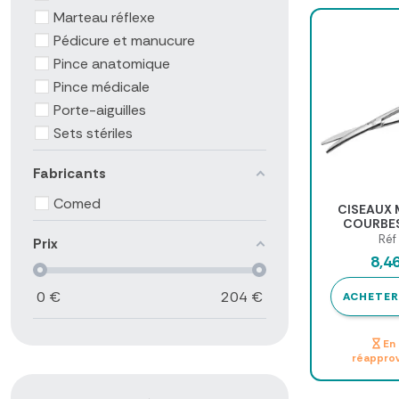
Marteau réflexe
Pédicure et manucure
Pince anatomique
Pince médicale
Porte-aiguilles
Sets stériles
Fabricants
Comed
CISEAUX
COURBES
MEDICLI
Réf
Prix
8,4
0
€
204
€
ACHETER
En 
réappro