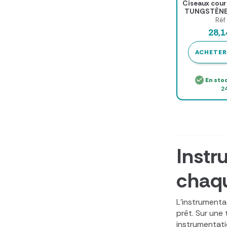
Ciseaux cour
TUNGSTÈNE 
1
Réf
28,
ACHETER
En sto
24
Instr
chaqu
L'instrumentat
prêt. Sur une
instrumentatio