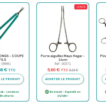
-2,55 €
ONGS - COUPE
Porte aiguilles Mayo Hegar -
Pin
FILS
14cm
 : 09881
Réf : 00371
58 €
5,60 €
TTC
TTC
8,15 €
 LE PRODUIT
ACHETER LE PRODUIT
ock
- Livraison
En stock
- Expédié en
8h offerte
24/48h !