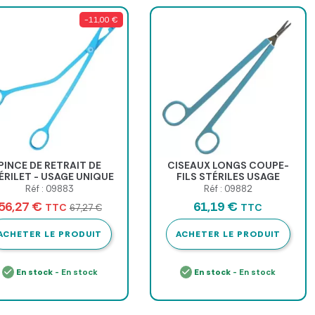
-11,00 €
PINCE DE RETRAIT DE
CISEAUX LONGS COUPE-
ÉRILET - USAGE UNIQUE
FILS STÉRILES USAGE
UNIQUE - boîte de 20
Réf : 09883
Réf : 09882
56,27 €
61,19 €
TTC
TTC
67,27 €
ACHETER LE PRODUIT
ACHETER LE PRODUIT
En stock
- En stock
En stock
- En stock