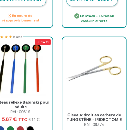
ACHETER LE PRODUIT
ACHETER LE PRODUIT
En cours de
En stock
- Livraison
réapprovisionnement
24h/48h offerte
★★★
★★★
5 avis
-0,24 €
eau réflexe Babinski pour
adulte
Réf : 00619
Ciseaux droit en carbure de
5,87 €
TTC
TUNGSTÈNE - IRIDECTOMIE
6,11 €
11 CM
Réf : 09374
Noir
Bleu
Vert
Rouge