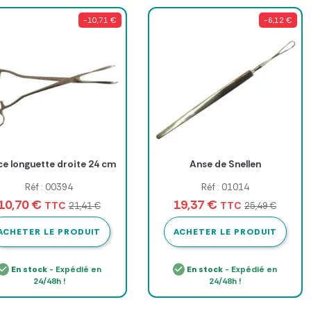
-10,71 €
-6,12 €
ce longuette droite 24 cm
Anse de Snellen
Réf : 00394
Réf : 01014
10,70 €
19,37 €
TTC
TTC
21,41 €
25,49 €
ACHETER LE PRODUIT
ACHETER LE PRODUIT
En stock
- Expédié en
En stock
- Expédié en
24/48h !
24/48h !