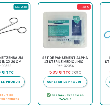
Nouveau
-1,10 €
 METZENBAUM
SET DE PANSEMENT ALPHA
 INOX 20 CM
13 STÉRILE MEDICLINIC -
ST
NIC - unité
boîte de 5 sets
 : 00362
Réf : 02034
6 €
5,99 €
TTC
TTC
7,09 €
 LE PRODUIT
ACHETER LE PRODUIT
cours de
En stock
- Expédié en
visionnement
24/48H !