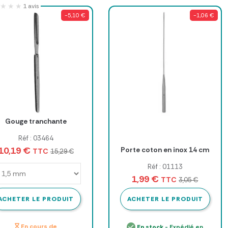
★★★
★★★
1 avis
-5,10 €
-1,06 €
Gouge tranchante
Réf : 03464
10,19 €
Porte coton en inox 14 cm
TTC
15,29 €
Réf : 01113
1,99 €
TTC
3,05 €
ACHETER LE PRODUIT
ACHETER LE PRODUIT
En cours de
En stock
- Expédié en