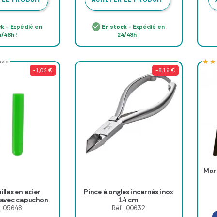
 LE PRODUIT
ACHETER LE PRODUIT
ck
- Expédié en
En stock
- Expédié en
4/48h !
24/48h !
★★
★★
avis
-1,02 €
-8,16 €
Mart
lles en acier
Pince à ongles incarnés inox
 avec capuchon
14 cm
 : 05648
Réf : 00632