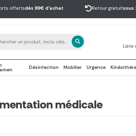
orts offerts
dès 99€ d’achat
Retour gratuit
sous 
Liste
p
Désinfection
Mobilier
Urgence
Kinésithér
xamen
umentation médicale