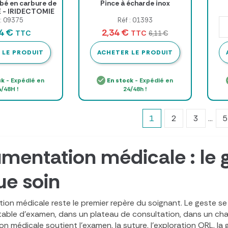
bé en carbure de
Pince à écharde inox
- IRIDECTOMIE
1 CM
 : 09375
Réf : 01393
14 €
2,34 €
TTC
TTC
6,11 €
 LE PRODUIT
ACHETER LE PRODUIT
ck
- Expédié en
En stock
- Expédié en
/48H !
24/48h !
1
2
3
…
5
umentation médicale : le g
e soin
ion médicale reste le premier repère du soignant. Le geste se 
 table d’examen, dans un plateau de consultation, dans un char
n médicale soutient l’examen, la suture, l’exploration ORL, la gy