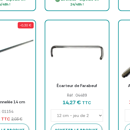
4/48h !
24/48h !
-0,30 €
Écarteur de Farabeuf
Réf : 04489
14,27 €
nnelée 14 cm
TTC
 : 01154
€
TTC
2,03 €