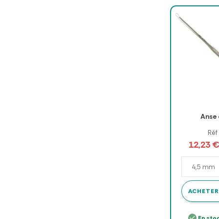
Anse 
Réf
12,23 
ACHETER
En sto