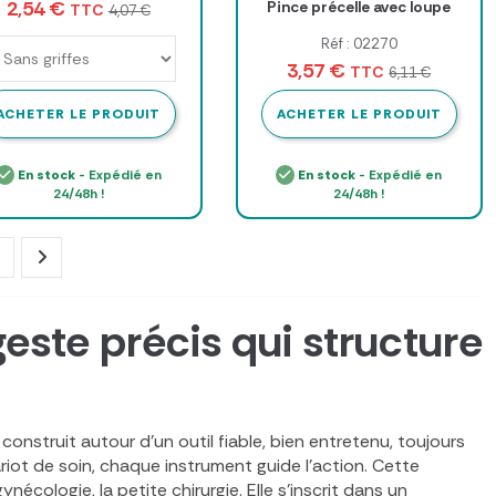
2,54 €
Pince précelle avec loupe
TTC
4,07 €
Réf : 02270
3,57 €
TTC
6,11 €
ACHETER LE PRODUIT
ACHETER LE PRODUIT
En stock
- Expédié en
En stock
- Expédié en
24/48h !
24/48h !
este précis qui structure
construit autour d’un outil fiable, bien entretenu, toujours
iot de soin, chaque instrument guide l’action. Cette
nécologie, la petite chirurgie. Elle s’inscrit dans un