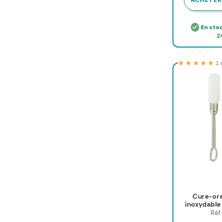
ACHETER
En sto
2
★★★★★
★★★★★
1 
Cure-orei
inoxydable
Réf