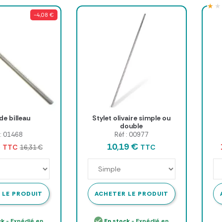
★★
★★
-4,08 €
de billeau
Stylet olivaire simple ou
double
 : 01468
Réf : 00977
€
10,19 €
TTC
TTC
16,31 €
 LE PRODUIT
ACHETER LE PRODUIT
ck
- Expédié en
En stock
- Expédié en