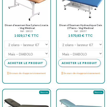
Divan d’examen fixe 2 plans Licata
Divan d'Examen Hydraulique Caix
- Vog Médical
2 Plans - Vog Medical
Réf : 16613
Réf : 16637
TTC
TTC
1 029,17 €
1 570,83 €
ACHETER LE PRODUIT
ACHETER LE PRODUIT
En cours de réapprovisionnement
En cours de réapprovisionnement
Nouveau
Nouveau