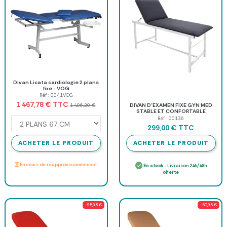
Divan Licata cardiologie 2 plans
fixe - VOG
Réf : 0041VOG
TTC
1 467,78 €
1 496,29 €
DIVAN D’EXAMEN FIXE GYN MED
STABLE ET CONFORTABLE
MEDICLINIC - modèle standard
Réf : 00136
TTC
299,00 €
ACHETER LE PRODUIT
ACHETER LE PRODUIT
En cours de réapprovisionnement
En stock
- Livraison 24h/48h
offerte
-95,83 €
-50,95 €