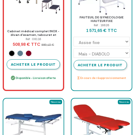
FAUTEUIL DE GYNECOLOGIE
HAUTEUR FIXE
Réf : 16626
TTC
1 571,65 €
Cabinet médical complet INOX -
divan d'examen, tabouret et
marchepied 2 marches
Réf : 08116
TTC
508,98 €
889,43 €
Black
Agate blue
Burgundy
ACHETER LE PRODUIT
ACHETER LE PRODUIT
Disponible - Livraison offerte
En cours de réapprovisionnement
Nouveau
Nouveau