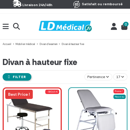
Panneau de gestion des cookies
Satisfait ou remboursé
Livraison 24h/48h
0
Accueil
Mobilier médical
Divan d'examen
Divan à hauteur fixe
Divan à hauteur fixe
FILTER
Pertinence
17
Promo !
-380,45 €
Best Price !
Nouveau