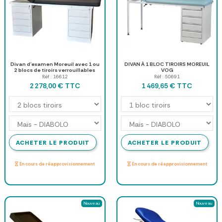
Divan d’examen Moreuil avec 1 ou
DIVAN À 1 BLOC TIROIRS MOREUIL
2 blocs de tiroirs verrouillables
VOG
Réf : 16612
Réf : 50691
TTC
TTC
2 278,00 €
1 469,65 €
ACHETER LE PRODUIT
ACHETER LE PRODUIT
En cours de réapprovisionnement
En cours de réapprovisionnement
Nouveau
Nouveau