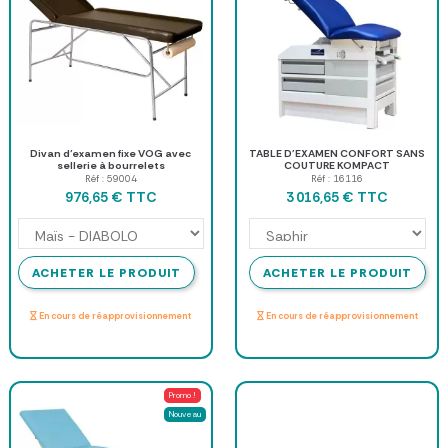
Divan d’examen fixe VOG avec
TABLE D'EXAMEN CONFORT SANS
sellerie à bourrelets
COUTURE KOMPACT
Réf : 59004
Réf : 16116
TTC
TTC
976,65 €
3 016,65 €
ACHETER LE PRODUIT
ACHETER LE PRODUIT
En cours de réapprovisionnement
En cours de réapprovisionnement
Promo !
Nouveau