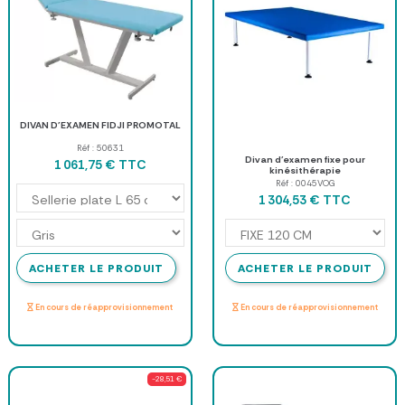
DIVAN D'EXAMEN FIDJI PROMOTAL
Réf : 50631
Divan d'examen fixe pour
TTC
1 061,75 €
kinésithérapie
Réf : 0045VOG
TTC
1 304,53 €
ACHETER LE PRODUIT
ACHETER LE PRODUIT
En cours de réapprovisionnement
En cours de réapprovisionnement
-28,51 €