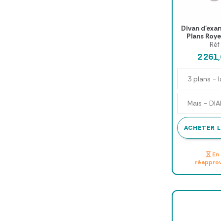
Divan d'exa
Plans Roye
Réf
2 261
ACHETER L
En 
réappro