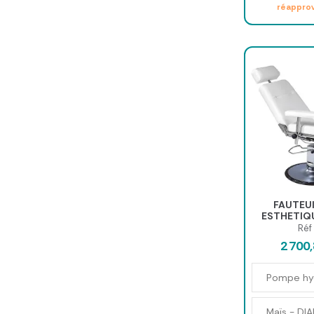
réappro
FAUTEUI
ESTHETIQU
Réf
2 700