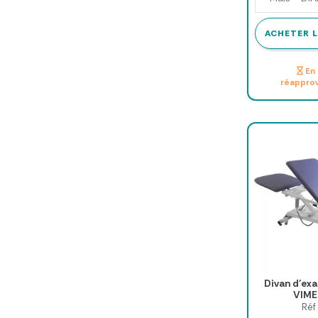
ACHETER L
En 
réappro
Divan d’ex
VIME
Réf