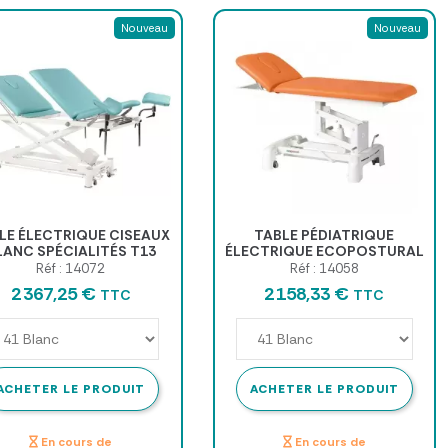
Nouveau
Nouveau
LE ÉLECTRIQUE CISEAUX
TABLE PÉDIATRIQUE
LANC SPÉCIALITÉS T13
ÉLECTRIQUE ECOPOSTURAL
X200CM ECOPOSTURAL
2 PLANS - 2 SECTIONS C3548
Réf : 14072
Réf : 14058
2 367,25 €
2 158,33 €
TTC
TTC
ACHETER LE PRODUIT
ACHETER LE PRODUIT
En cours de
En cours de