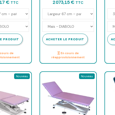
,17 €
2 073,15 €
TTC
TTC
E PRODUIT
ACHETER LE PRODUIT
A
cours de
En cours de
visionnement
réapprovisionnement
Nouveau
Nouveau