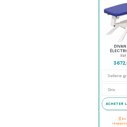
DIVAN
ÉLECTRI
L
Réf
3 672
ACHETER L
En 
réappro