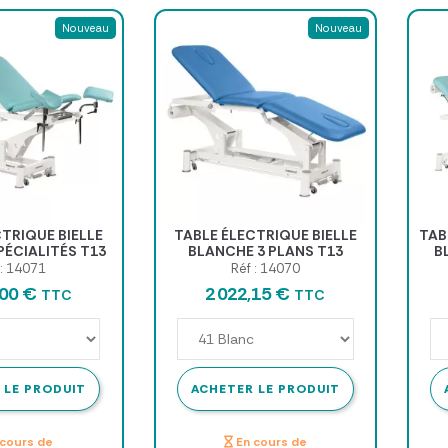
Nouveau
Nouveau
TRIQUE BIELLE
TABLE ÉLECTRIQUE BIELLE
TAB
ÉCIALITÉS T13
BLANCHE 3 PLANS T13
B
X200CM
62X198CM
62
 : 14071
Réf : 14070
,00 €
2 022,15 €
TTC
TTC
 LE PRODUIT
ACHETER LE PRODUIT
cours de
En cours de