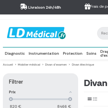
Panneau de gestion des cookies
Frais de p
Livraison 24h/48h
Dra
Diagnostic
Instrumentation
Protection
Soins
d'e
Accueil
Mobilier médical
Divan d'examen
Divan électrique
Divan
Filtrer
Prix
820
€
8466
€