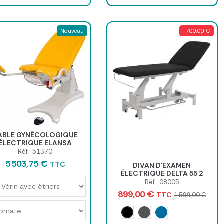
Nouveau
-700,00 €
ABLE GYNÉCOLOGIQUE
ÉLECTRIQUE ELANSA
PROMOTAL
Réf : 51370
5 503,75 €
TTC
DIVAN D'EXAMEN
ÉLECTRIQUE DELTA 55 2
PLANS MEDICLINIC -
Réf : 08005
tabouret standard inclus
899,00 €
TTC
1 599,00 €
Noir Graphite
Gris Daytona
Bleu California