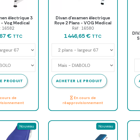
men électrique 3
Divan d'examen électrique
 - Vog Medical
Roye 2 Plans - VOG Medical
 : 16582
Réf : 16580
DI
,67 €
1 446,65 €
TTC
TTC
S
E PRODUIT
ACHETER LE PRODUIT
cours de
En cours de
visionnement
réapprovisionnement
Nouveau
Nouveau