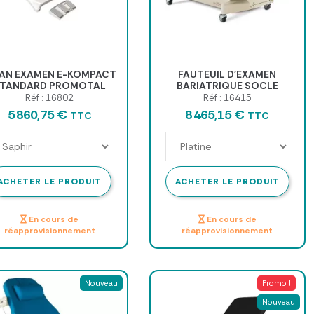
VAN EXAMEN E-KOMPACT
FAUTEUIL D'EXAMEN
TANDARD PROMOTAL
BARIATRIQUE SOCLE
Réf : 16802
Réf : 16415
5 860,75 €
8 465,15 €
TTC
TTC
ACHETER LE PRODUIT
ACHETER LE PRODUIT
En cours de
En cours de
réapprovisionnement
réapprovisionnement
Nouveau
Promo !
Nouveau