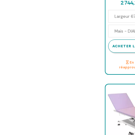
2 744
ACHETER L
En 
réappro