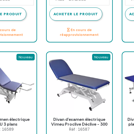
E PRODUIT
ACHETER LE PRODUIT
A
cours de
En cours de
visionnement
réapprovisionnement
Nouveau
Nouveau
amen électrique
Divan d'examen électrique
Div
U 3 plans
Vimeu Proclive Déclive - 300
pl
kg VOG Medical
 : 16589
Réf : 16587