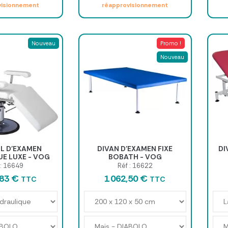
visionnement
réapprovisionnement
Nouveau
Promo !
Nouveau
L D'EXAMEN
DIVAN D'EXAMEN FIXE
DI
E LUXE - VOG
BOBATH - VOG
 : 16649
Réf : 16622
,83 €
1 062,50 €
TTC
TTC