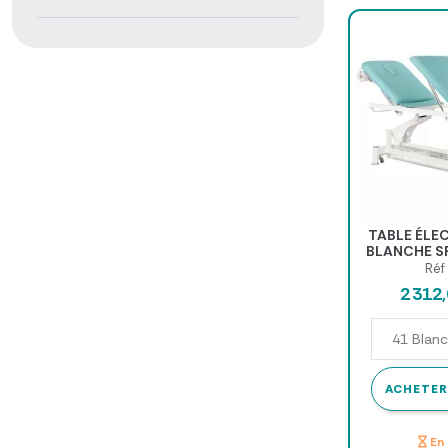
TABLE ÉLEC
BLANCHE SP
62
Réf
2 312
ACHETER
En 