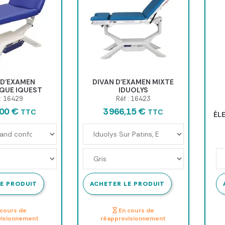
 D'EXAMEN
DIVAN D'EXAMEN MIXTE
QUE IQUEST
IDUOLYS
OUNGE
 : 16429
Réf : 16423
,00 €
3 966,15 €
TTC
TTC
ÉL
E PRODUIT
ACHETER LE PRODUIT
cours de
En cours de
visionnement
réapprovisionnement