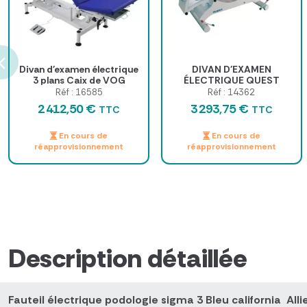
Divan d'examen électrique
DIVAN D'EXAMEN
3 plans Caix de VOG
ÉLECTRIQUE QUEST
Medical
CARDIO
Réf : 16585
Réf : 14362
2 412,50 €
3 293,75 €
TTC
TTC
En cours de
En cours de
réapprovisionnement
réapprovisionnement
Description détaillée
Fauteil électrique podologie sigma 3 Bleu california Al