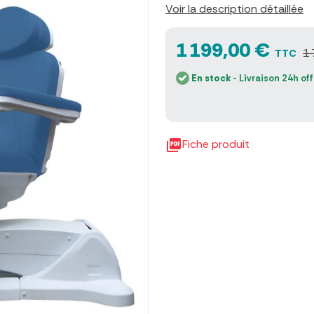
Voir la description détaillée
1 199,00 €
1
TTC
En stock
- Livraison 24h of

Fiche produit