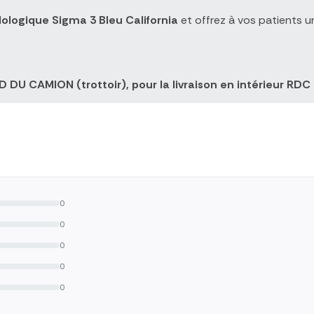
dologique Sigma 3 Bleu California
et offrez à vos patients u
DU CAMION (trottoir), pour la livraison en intérieur RDC 
0
0
0
0
0