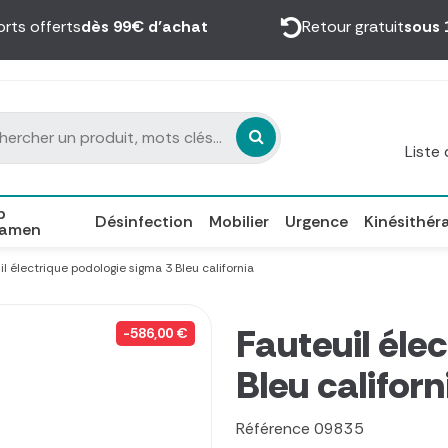
orts offerts
dès 99€ d’achat
Retour gratuit
sous 
Liste
p
Désinfection
Mobilier
Urgence
Kinésithér
xamen
il électrique podologie sigma 3 Bleu california
Fauteuil éle
-586,00 €
Bleu californ
Référence
09835