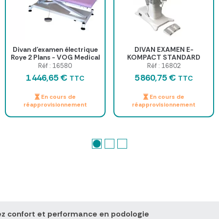
Divan d'examen électrique
DIVAN EXAMEN E-
Roye 2 Plans - VOG Medical
KOMPACT STANDARD
PROMOTAL
Réf : 16580
Réf : 16802
1 446,65 €
5 860,75 €
TTC
TTC
En cours de
En cours de
réapprovisionnement
réapprovisionnement
liez confort et performance en podologie