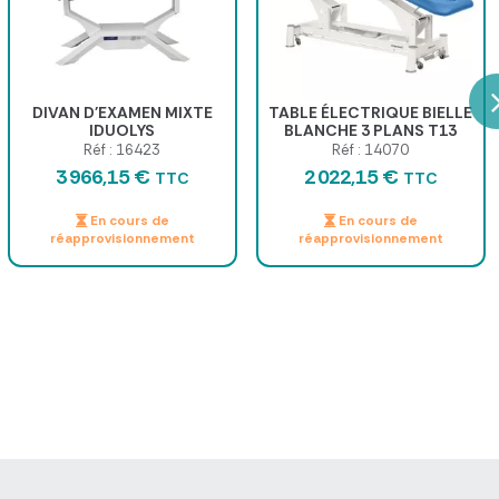
DIVAN D'EXAMEN MIXTE
TABLE ÉLECTRIQUE BIELLE
IDUOLYS
BLANCHE 3 PLANS T13
62X198CM
Réf : 16423
Réf : 14070
3 966,15 €
2 022,15 €
TTC
TTC
En cours de
En cours de
réapprovisionnement
réapprovisionnement