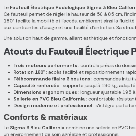
Le
Fauteuil Électrique Podologique Sigma 3 Bleu Califor
Ce fauteuil permet de régler la hauteur de 56 à 85 cm, l’incl
180° facilite la mobilité et l’accès, améliorant ainsi la flui
aux contraintes d’usage et une facilité d’entretien. Sa struc
Une solution haut de gamme, alliant esthétique et fonctionna
Atouts du Fauteuil Électrique 
Trois moteurs performants
: contrôle précis du dossie
Rotation 180°
: accès facilité et repositionnement rapi
Télécommande filaire 6 boutons
: commandes intuitiv
Capacité renforcée
: supporte jusqu’à 180 kg, adapté
Dimensions ergonomiques
: longueur ajustable 195 
Sellerie en PVC Bleu California
: confortable, résistant
Design moderne et professionnel
: s’intègre parfait
Conforts & matériaux
Le
Sigma 3 Bleu California
combine une sellerie en PVC hau
un environnement de soin agréable et professionnel.