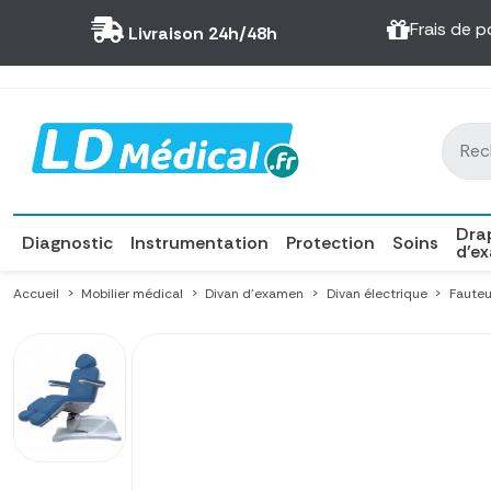
Panneau de gestion des cookies
Frais de p
Livraison 24h/48h
Dra
Diagnostic
Instrumentation
Protection
Soins
d'e
Accueil
Mobilier médical
Divan d'examen
Divan électrique
Fauteu