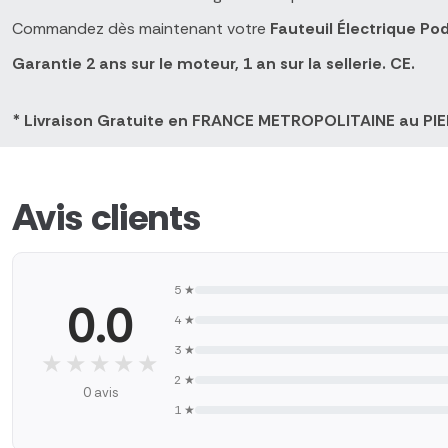
Commandez dès maintenant votre
Fauteuil Électrique Po
Garantie 2 ans sur le moteur, 1 an sur la sellerie. CE.
* Livraison Gratuite en FRANCE METROPOLITAINE au PIED 
Avis clients
5 ★
0.0
4 ★
3 ★
★★★★★
★★★★★
2 ★
0 avis
1 ★