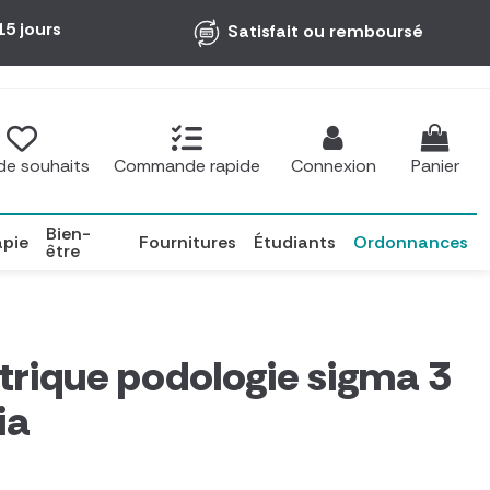
15 jours
Satisfait ou remboursé
 de souhaits
Commande rapide
Connexion
Panier
Bien-
apie
Fournitures
Étudiants
Ordonnances
être
ctrique podologie sigma 3
ia