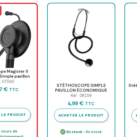
pe Magister II
Simple pavillon
 : 07040
STÉTHOSCOPE SIMPLE
Sté
57 €
TTC
PAVILLON ÉCONOMIQUE
BAGUE ANTI-FROID - coloris
Réf : 08159
gent
au choix
4,99 €
TTC
 LE PRODUIT
ACHETER LE PRODUIT
 cours de
En stock
- En stock
visionnement