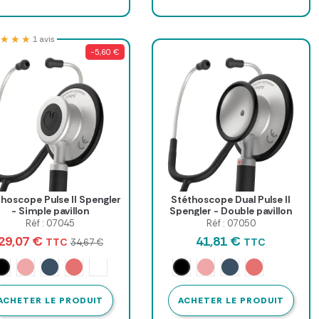
★★★
★★★
1 avis
-5,60 €
hoscope Pulse II Spengler
Stéthoscope Dual Pulse II
- Simple pavillon
Spengler - Double pavillon
Réf : 07045
Réf : 07050
29,07 €
41,81 €
TTC
TTC
34,67 €
Noir
Noir
Rose
Myrtille
Corail
Pédiatrique
Rose
Myrtille
Corail
ACHETER LE PRODUIT
ACHETER LE PRODUIT