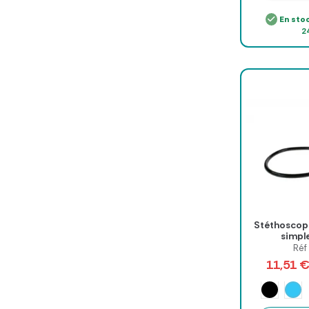
En sto
2
Stéthoscope
simpl
Réf
11,51 
Ble
Noir