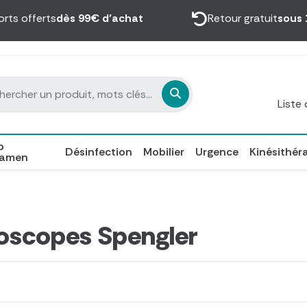
orts offerts
dès 99€ d’achat
Retour gratuit
sous 
Liste
p
Désinfection
Mobilier
Urgence
Kinésithér
xamen
oscopes Spengler