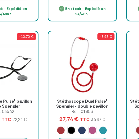
ck
- Expédié en
En stock
- Expédié en
4/48h !
24/48h !
-10,70 €
-6,93 €
 Pulse® pavillon
Stéthoscope Dual Pulse®
Stét
e Spengler
Spengler- double pavillon
Sp
 : 03542
Réf : 01853
€
27,74 €
TTC
TTC
22,21 €
34,67 €
u azur
Noir
Rouge
Bleu marine
Rose bougainvillier
Vert lagon
Gris alizé
Bleu a