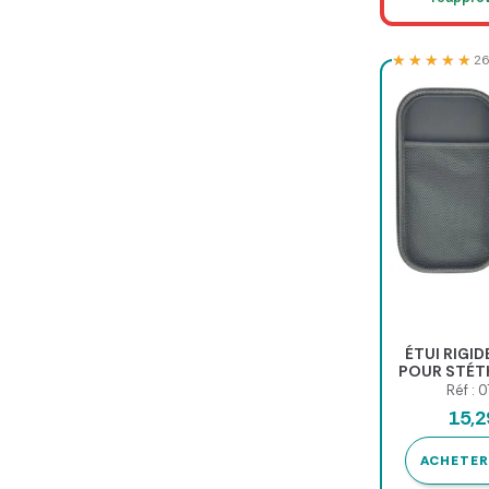
★★★★★
★★★★★
26
ÉTUI RIGI
POUR STÉT
LITTM
Réf : 
15,
ACHETER