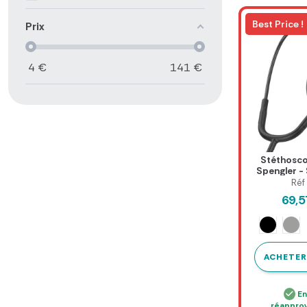
Best Price !
Prix
4
€
141
€
Stéthosco
Spengler - 
Réf
69,
Ar
Noir
ACHETER
En
réappro