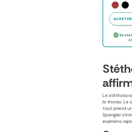
Rouge
Noi
ACHETER
En sto
24
Stéth
affir
Le stéthoscop
le thorax. Le
tout prend un
Spengler s’in
examens rapid