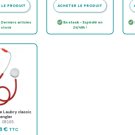
 LE PRODUIT
ACHETER LE PRODUIT
 Derniers articles
En stock
- Expédié en
 stock
24/48h !
 Laubry classic
engler
 : 08165
98 €
TTC