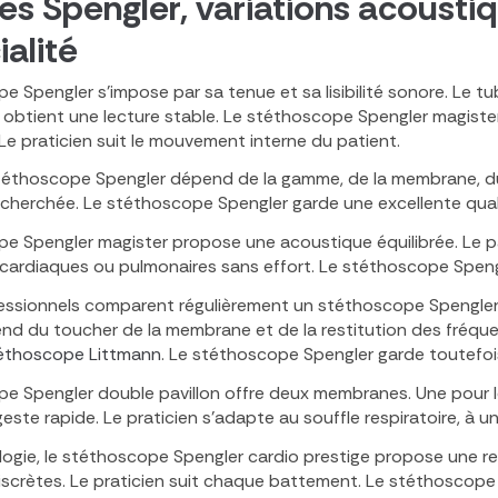
 Spengler, variations acoustiq
ialité
e Spengler s’impose par sa tenue et sa lisibilité sonore. Le t
 obtient une lecture stable. Le stéthoscope Spengler magiste
 Le praticien suit le mouvement interne du patient.
stéthoscope Spengler dépend de la gamme, de la membrane, du
recherchée. Le stéthoscope Spengler garde une excellente qual
e Spengler magister propose une acoustique équilibrée. Le pavil
s cardiaques ou pulmonaires sans effort. Le stéthoscope Spen
fessionnels comparent régulièrement un stéthoscope Spengle
nd du toucher de la membrane et de la restitution des fréquenc
éthoscope Littmann
. Le stéthoscope Spengler garde toutefois
e Spengler double pavillon offre deux membranes. Une pour 
geste rapide. Le praticien s’adapte au souffle respiratoire, à 
logie, le stéthoscope Spengler cardio prestige propose une restit
 discrètes. Le praticien suit chaque battement. Le stéthoscope