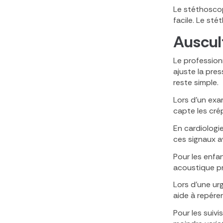
Le stéthoscop
facile. Le st
Auscult
Le profession
ajuste la pre
reste simple.
Lors d’un exa
capte les crép
En cardiologi
ces signaux a
Pour les enfa
acoustique pr
Lors d’une ur
aide à repére
Pour les suivi