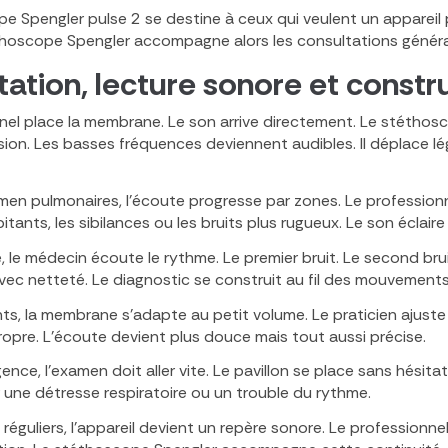
e Spengler pulse 2 se destine à ceux qui veulent un appareil po
éthoscope Spengler accompagne alors les consultations général
ation, lecture sonore et constr
nel place la membrane. Le son arrive directement. Le stéthosco
ssion. Les basses fréquences deviennent audibles. Il déplace l
men pulmonaires, l’écoute progresse par zones. Le professio
itants, les sibilances ou les bruits plus rugueux. Le son éclaire 
e, le médecin écoute le rythme. Le premier bruit. Le second bru
vec netteté. Le diagnostic se construit au fil des mouvements
nts, la membrane s’adapte au petit volume. Le praticien ajust
opre. L’écoute devient plus douce mais tout aussi précise.
gence, l’examen doit aller vite. Le pavillon se place sans hési
r une détresse respiratoire ou un trouble du rythme.
s réguliers, l’appareil devient un repère sonore. Le professionn