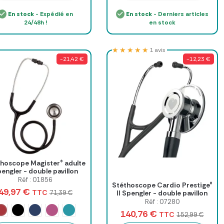
En stock
- Expédié en
En stock
- Derniers articles
24/48h !
en stock
★★★★★
★★★★★
1 avis
-21,42 €
-12,23 €
hoscope Magister® adulte
engler - double pavillon
Réf : 01856
Stéthoscope Cardio Prestige®
49,97 €
TTC
II Spengler - double pavillon
71,39 €
Réf : 07280
Rouge
zur
Noir
Bleu marine
Rose bougainvillier
Vert lagon
Gris alizé
140,76 €
TTC
152,99 €