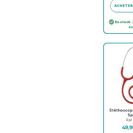
ACHETER
En stock
-
en
Stéthoscope
Sp
Réf
49,