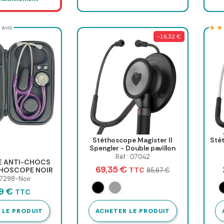
★★
★★
 avis
-16,32 €
Stéthoscope Magister II
Stét
Spengler - Double pavillon
Réf : 07042
DE ANTI-CHOCS
69,35 €
TTC
HOSCOPE NOIR
85,67 €
ANN - noir
07298-Noir
Noir
Argent
29 €
TTC
 LE PRODUIT
ACHETER LE PRODUIT