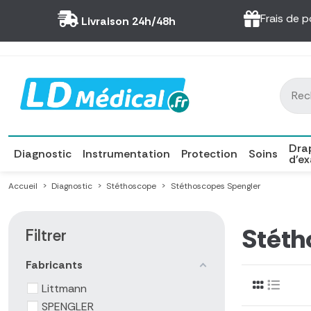
Panneau de gestion des cookies
Frais de p
Livraison 24h/48h
Dra
Diagnostic
Instrumentation
Protection
Soins
d'e
Accueil
Diagnostic
Stéthoscope
Stéthoscopes Spengler
Stéth
Filtrer
Fabricants
Littmann
SPENGLER