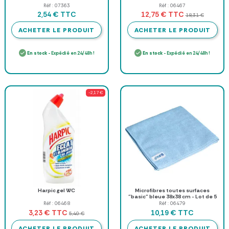
Réf : 07363
Réf : 06467
TTC
TTC
2,54 €
12,75 €
18,31 €
ACHETER LE PRODUIT
ACHETER LE PRODUIT
En stock
- Expédié en 24/48h !
En stock
- Expédié en 24/48h !
-2,17 €
Harpic gel WC
Microfibres toutes surfaces
"basic" bleue 38x38 cm - Lot de 5
Réf : 06468
Réf : 06479
TTC
TTC
3,23 €
10,19 €
5,40 €
ACHETER LE PRODUIT
ACHETER LE PRODUIT