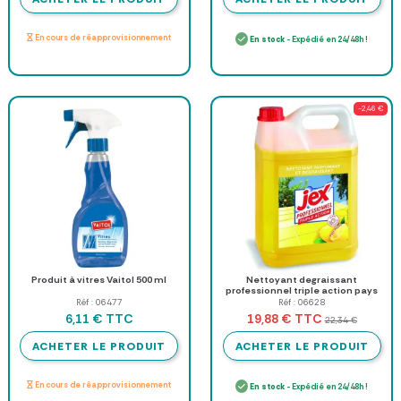
En cours de réapprovisionnement
En stock
- Expédié en 24/48h !
-2,46 €
Produit à vitres Vaitol 500 ml
Nettoyant degraissant
professionnel triple action pays
Niçois - Bidon de 5 L
Réf : 06477
Réf : 06628
TTC
TTC
6,11 €
19,88 €
22,34 €
ACHETER LE PRODUIT
ACHETER LE PRODUIT
En cours de réapprovisionnement
En stock
- Expédié en 24/48h !