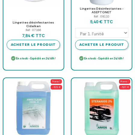
Lingettes Désinfectantes -
ASEPTONET
Réf : 08110
TTC
5,40 €
Lingettes désinfectantes
Cidalkan
Réf : 07166
TTC
7,84 €
ACHETER LE PRODUIT
ACHETER LE PRODUIT
En stock
- Expédié en 24/48h !
En stock
- Expédié en 24/48h !
Promo !
Promo !
-3,01 €
-3,81 €