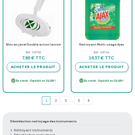
Bloc wc javel Double action lacroix
Nettoyant Multi-usage Ajax
Réf : 08736
Réf : 08744
TTC
TTC
7,80 €
19,37 €
ACHETER LE PRODUIT
ACHETER LE PRODUIT
En stock
- Expédié en 24/48h !
En stock
- Expédié en 24/48h !
1
2
3
…
5
Désinfection nettoyage des instruments
Nettoyant instruments
Désinfection instrument