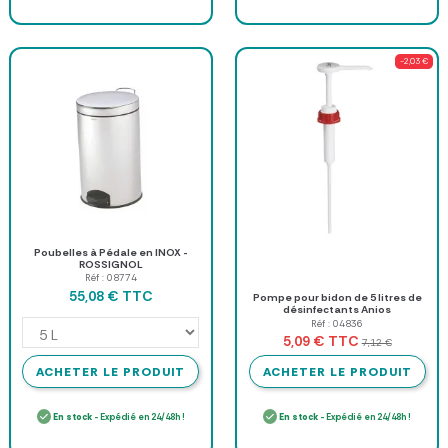
-2,03 €
Poubelles à Pédale en INOX -
ROSSIGNOL
Réf : 08774
TTC
55,08 €
Pompe pour bidon de 5 litres de
désinfectants Anios
Réf : 04836
TTC
5,09 €
7,12 €
ACHETER LE PRODUIT
ACHETER LE PRODUIT
En stock
- Expédié en 24/48h !
En stock
- Expédié en 24/48h !