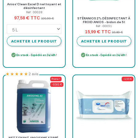
Anios'Clean Excel D nettoyant et
désinfectant
Réf : 00028
TTC
97,58 €
100,59 €
STÉRANIOS 2% DÉSINFECTANT À
FROID ANIOS - bidon de 5 l
Réf : 00031
TTC
15,99 €
19,80 €
ACHETER LE PRODUIT
ACHETER LE PRODUIT
En stock
- Expédié en 24/48h !
En stock
- Expédié en 24/48h !
★★★★★
★★★★★
2 avis
Promo !
-1,53 €
-10,61 €
NETTOYANT ANIOSYME X3 PRÉ-