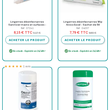
Lingettes désinfectantes
Lingettes désinfectantes Wip
Sanitizer mains et surfaces -
Anios Excel - Sachet de 50
Paquet de 80
Réf : 07241
Réf : 04037
TTC
TTC
8,15 €
7,79 €
9,17 €
8,69 €
ACHETER LE PRODUIT
ACHETER LE PRODUIT
En stock
- Expédié en 24/48h !
En stock
- Expédié en 24/48h !
★★★★★
★★★★★
1 avis