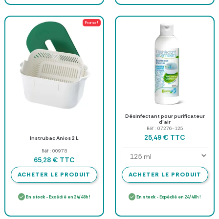
Promo !
Désinfectant pour purificateur
d'air
Réf : 07276-125
TTC
25,49 €
Instrubac Anios 2 L
Réf : 00978
TTC
65,28 €
ACHETER LE PRODUIT
ACHETER LE PRODUIT
En stock
- Expédié en 24/48h !
En stock
- Expédié en 24/48h !