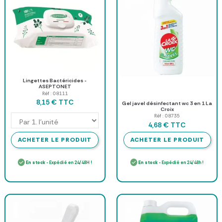
Lingettes Bactéricides -
ASEPTONET
Réf : 08111
TTC
8,15 €
Gel javel désinfectant wc 3 en 1 La
Croix
Réf : 08735
TTC
4,68 €
ACHETER LE PRODUIT
ACHETER LE PRODUIT
En stock
- Expédié en 24/48H !
En stock
- Expédié en 24/48h !