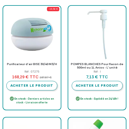
-19,38 €
Purificateur d'air BISE 30/40 M3/H
POMPES BLANCHES Pour flacon de
500ml ou 1L Anios - L'unité
Réf : 07275
Réf : l
TTC
TTC
168,29 €
7,13 €
187,67 €
ACHETER LE PRODUIT
ACHETER LE PRODUIT
En stock
- Derniers articles en
En stock
- Expédié en 24/48h !
stock - Livraison offerte