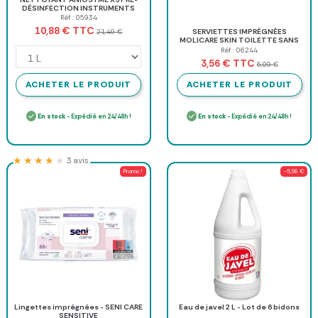
DÉSINFECTION INSTRUMENTS
ANIOS - bidon de 1 l
Réf : 05934
TTC
10,88 €
21,49 €
SERVIETTES IMPRÉGNÉES
MOLICARE SKIN TOILETTE SANS
EAU HARTMANN - sachet de 50
Réf : 06244
TTC
3,56 €
5,09 €
ACHETER LE PRODUIT
ACHETER LE PRODUIT
En stock
- Expédié en 24/48h !
En stock
- Expédié en 24/48h !
★★★★★
★★★★★
3 avis
Promo !
-5,56 €
Lingettes imprégnées - SENI CARE
Eau de javel 2 L - Lot de 6 bidons
SENSITIVE