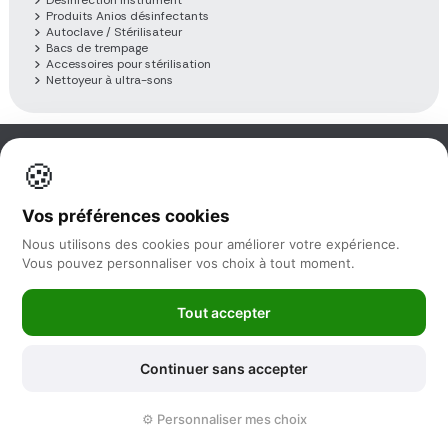
Produits Anios désinfectants
Autoclave / Stérilisateur
Bacs de trempage
Accessoires pour stérilisation
Nettoyeur à ultra-sons
🍪
Information
Vos préférences cookies
Nos services
Nous utilisons des cookies pour améliorer votre expérience.
Vous pouvez personnaliser vos choix à tout moment.
Nous suivre
Tout accepter
Newsletter
Continuer sans accepter
©2025 -
Feya.fr
|
Mentions Légales
-
Conditions générales de vente
⚙️ Personnaliser mes choix
-
Politique de protection des données
-
Sitemap