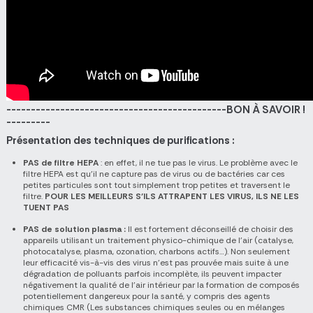
---------------------------------------------BON À SAVOIR !
---------
Présentation des techniques de purifications :
PAS de filtre HEPA
: en effet, il ne tue pas le virus. Le problème avec le
filtre HEPA est qu’il ne capture pas de virus ou de bactéries car ces
petites particules sont tout simplement trop petites et traversent le
filtre.
POUR LES MEILLEURS S’ILS ATTRAPENT LES VIRUS, ILS NE LES
TUENT PAS
PAS de solution plasma :
Il est fortement déconseillé de choisir des
appareils utilisant un traitement physico-chimique de l’air (catalyse,
photocatalyse, plasma, ozonation, charbons actifs…). Non seulement
leur efficacité vis-à-vis des virus n’est pas prouvée mais suite à une
dégradation de polluants parfois incomplète, ils peuvent impacter
négativement la qualité de l’air intérieur par la formation de composés
potentiellement dangereux pour la santé, y compris des agents
chimiques CMR (Les substances chimiques seules ou en mélanges