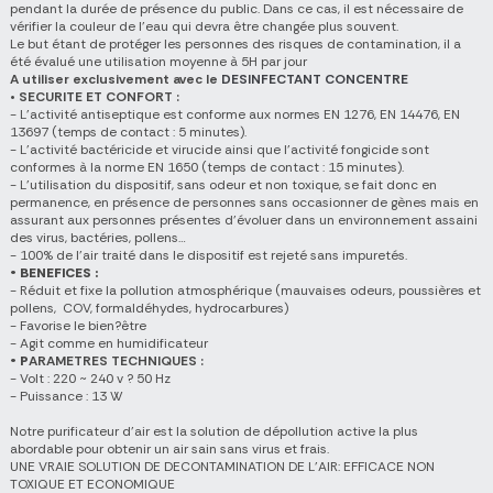
pendant la durée de présence du public. Dans ce cas, il est nécessaire de
vérifier la couleur de l’eau qui devra être changée plus souvent.
Le but étant de protéger les personnes des risques de contamination, il a
été évalué une utilisation moyenne à 5H par jour
A utiliser exclusivement avec le
DESINFECTANT CONCENTRE
• SECURITE ET CONFORT :
- L’activité antiseptique est conforme aux normes EN 1276, EN 14476, EN
13697 (temps de contact : 5 minutes).
- L’activité bactéricide et virucide ainsi que l’activité fongicide sont
conformes à la norme EN 1650 (temps de contact : 15 minutes).
- L’utilisation du dispositif, sans odeur et non toxique, se fait donc en
permanence, en présence de personnes sans occasionner de gènes mais en
assurant aux personnes présentes d’évoluer dans un environnement assaini
des virus, bactéries, pollens…
- 100% de l’air traité dans le dispositif est rejeté sans impuretés.
• BENEFICES :
- Réduit et fixe la pollution atmosphérique (mauvaises odeurs, poussières et
pollens, COV, formaldéhydes, hydrocarbures)
- Favorise le bien?être
- Agit comme en humidificateur
• P
ARAMETRES TECHNIQUES :
- Volt : 220 ~ 240 v ? 50 Hz
- Puissance : 13 W
Notre purificateur d’air est la solution de dépollution active la plus
abordable pour obtenir un air sain sans virus et frais.
UNE VRAIE SOLUTION DE DECONTAMINATION DE L’AIR: EFFICACE NON
TOXIQUE ET ECONOMIQUE