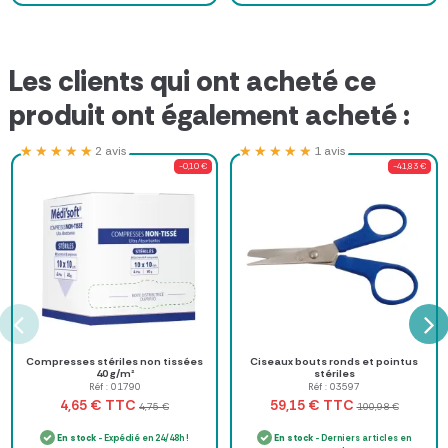
Les clients qui ont acheté ce
produit ont également acheté :
★★★★★
★★★★★
★★★★★
★★★★★
2 avis
1 avis
-0,10 €
-41,83 €
Compresses stériles non tissées
Ciseaux bouts ronds et pointus
40 g/m²
stériles
Réf : 01790
Réf : 03597
TTC
TTC
4,65 €
59,15 €
4,75 €
100,98 €
En stock
- Expédié en 24/48h !
En stock
- Derniers articles en