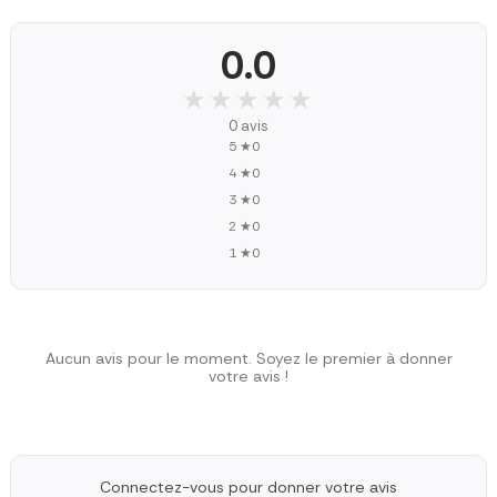
0.0
★★★★★
★★★★★
0 avis
5 ★
0
4 ★
0
3 ★
0
2 ★
0
1 ★
0
Aucun avis pour le moment. Soyez le premier à donner
votre avis !
Connectez-vous pour donner votre avis