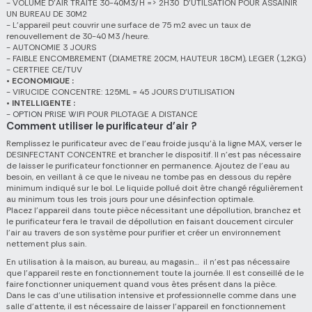
- VOLUME D'AIR TRAITE 30-40M3/H => 2H30 D’UTILSATION POUR ASSAINIR
UN BUREAU DE 30M2
- L’appareil peut couvrir une surface de 75 m2 avec un taux de
renouvellement de 30-40 M3 /heure.
- AUTONOMIE 3 JOURS
- FAIBLE ENCOMBREMENT (DIAMETRE 20CM, HAUTEUR 18CM), LEGER (1,2KG)
- CERTFIEE CE/TUV
• ECONOMIQUE :
- VIRUCIDE CONCENTRE: 125ML = 45 JOURS D’UTILISATION
• INTELLIGENTE :
-
OPTION PRISE WIFI
POUR PILOTAGE A DISTANCE
Comment utiliser le purificateur d'air ?
Remplissez le purificateur avec de l’eau froide jusqu’à la ligne MAX, verser le
DESINFECTANT CONCENTRE et brancher le dispositif. Il n'est pas nécessaire
de laisser le purificateur fonctionner en permanence. Ajoutez de l’eau au
besoin, en veillant à ce que le niveau ne tombe pas en dessous du repère
minimum indiqué sur le bol. Le liquide pollué doit être changé régulièrement
au minimum tous les trois jours pour une désinfection optimale.
Placez l'appareil dans toute pièce nécessitant une dépollution, branchez et
le purificateur fera le travail de dépollution en faisant doucement circuler
l’air au travers de son système pour purifier et créer un environnement
nettement plus sain.
En utilisation à la maison, au bureau, au magasin… il n’est pas nécessaire
que l’appareil reste en fonctionnement toute la journée. Il est conseillé de le
faire fonctionner uniquement quand vous êtes présent dans la pièce.
Dans le cas d’une utilisation intensive et professionnelle comme dans une
salle d’attente, il est nécessaire de laisser l’appareil en fonctionnement