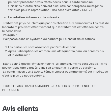
peuvent présenter divers effets nocifs pour la santé humaine.
Certaines d'entre elles peuvent ainsi être cancérogènes, mutagènes,
toxiques pour la reproduction. Elles sont alors dites « CMR ».).
La solution Kokoon est la suivante
:
Traitement physico-chimique par désinfection aux ammoniums. Les test de
laboratoire prouvent effectivement que le traitement est efficace contre
le coronavirus.
Pourquoi :
L’air passe dans un système de barbotage, il s’ensuit deux actions :
Les particules sont absorbées par l’émulsionneur
Apres l’absorption, les ammoniums attaquent la paroi du coronavirus
et le détruisent
Etant donné que ni l’émulsionneur ni les ammoniums ne sont volatils, ils ne
peuvent pas être diffusés dans l’air ambiant à la sortie du système.
La combinaison des 2 agents (émulsionneur et ammoniums) est impérative,
c’est le plus de notre système.
TOUT SE PASSE DANS LA MACHINE => A UTILISER EN PRESENCE DES
PERSONNES
Avis clients