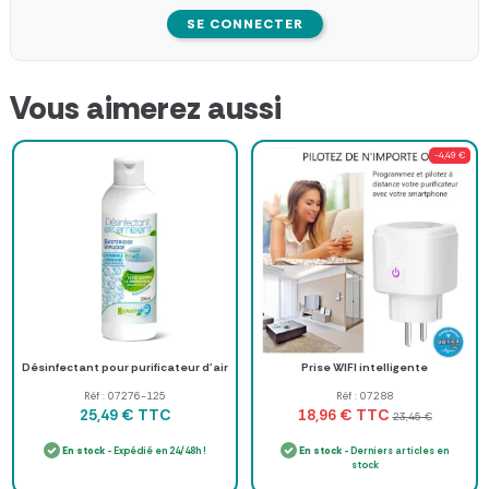
SE CONNECTER
Vous aimerez aussi
-4,49 €
Désinfectant pour purificateur d'air
Prise WIFI intelligente
Réf : 07276-125
Réf : 07288
TTC
TTC
25,49 €
18,96 €
23,45 €
En stock
- Expédié en 24/48h !
En stock
- Derniers articles en
stock