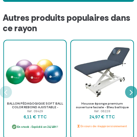
Autres produits populaires dans
ce rayon
BALLON PÉDAGOGIQUE SOFT BALL
Housse éponge premium
COLOR REBOND AJUSTABLE -
ouverture faciale - Bleu baltique
diamètre 25 cm
Réf : 09429
Réf : 06228
TTC
TTC
6,11 €
24,97 €
En cours de réapprovisionnement
En stock
- Expédié en 24/48H !