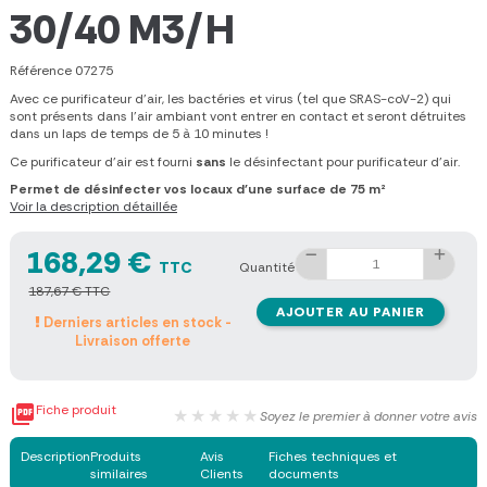
30/40 M3/H
Référence
07275
Avec ce purificateur d'air, les bactéries et virus (tel que SRAS-coV-2) qui
sont présents dans l’air ambiant vont entrer en contact et seront détruites
dans un laps de temps de 5 à 10 minutes !
Ce purificateur d'air est fourni
sans
le désinfectant pour purificateur d'air.
Permet de désinfe
cter vos locaux d'une surface de 75 m²
Voir la description détaillée
168,29 €
TTC
Quantité
187,67 € TTC
AJOUTER AU PANIER
Derniers articles en stock -
Livraison offerte

Fiche produit
★★★★★
Soyez le premier à donner votre avis
Description
Produits
Avis
Fiches techniques et
similaires
Clients
documents