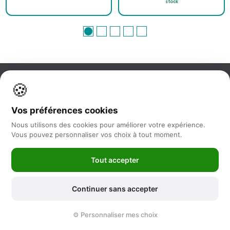
stock
🍪
Information
Vos préférences cookies
Nos services
Nous utilisons des cookies pour améliorer votre expérience.
Vous pouvez personnaliser vos choix à tout moment.
Nous suivre
Tout accepter
Newsletter
Continuer sans accepter
©2025 -
Feya.fr
|
Mentions Légales
-
Conditions générales de vente
⚙️ Personnaliser mes choix
-
Politique de protection des données
-
Sitemap