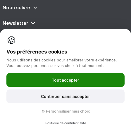
Nous suivre
Newsletter
🍪
©2025 -
Feya.fr
|
Mentions Légales
-
Conditions générales de vente
Vos préférences cookies
-
Politique de protection des données
-
Sitemap
Nous utilisons des cookies pour améliorer votre expérience.
Vous pouvez personnaliser vos choix à tout moment.
Tout accepter
Continuer sans accepter
⚙️ Personnaliser mes choix
Politique de confidentialité