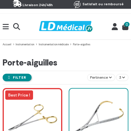
Panneau de gestion des cookies
Satisfait ou remboursé
Livraison 24h/48h
0
Accueil
Instrumentation
Instrumentation médicale
Porte-aiguilles
Porte-aiguilles
FILTER
Pertinence
3
Best Price !