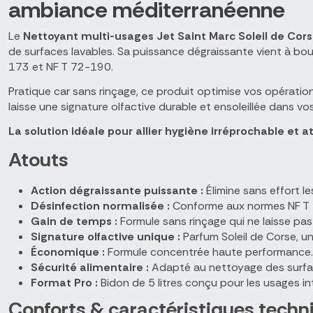
ambiance méditerranéenne
Le
Nettoyant multi-usages Jet Saint Marc Soleil de Cor
de surfaces lavables. Sa puissance dégraissante vient à bo
173 et NF T 72-190.
Pratique car sans rinçage, ce produit optimise vos opération
laisse une signature olfactive durable et ensoleillée dans vo
La solution idéale pour allier hygiène irréprochable et
Atouts
Action dégraissante puissante :
Élimine sans effort le
Désinfection normalisée :
Conforme aux normes NF T 
Gain de temps :
Formule sans rinçage qui ne laisse pas
Signature olfactive unique :
Parfum Soleil de Corse, u
Économique :
Formule concentrée haute performance.
Sécurité alimentaire :
Adapté au nettoyage des surfac
Format Pro :
Bidon de 5 litres conçu pour les usages int
Conforts & caractéristiques techn