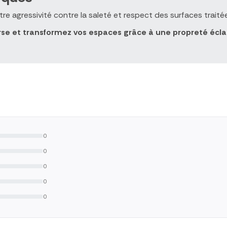
tre agressivité contre la saleté et respect des surfaces traité
e et transformez vos espaces grâce à une propreté éclat
0
0
0
0
0