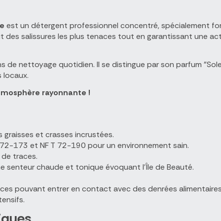
se
est un détergent professionnel concentré, spécialement for
ut des salissures les plus tenaces tout en garantissant une a
s de nettoyage quotidien. Il se distingue par son parfum "Solei
s locaux.
 atmosphère rayonnante !
s graisses et crasses incrustées.
72-173 et NF T 72-190 pour un environnement sain.
 de traces.
ne senteur chaude et tonique évoquant l'Île de Beauté.
es pouvant entrer en contact avec des denrées alimentaires (
ensifs.
iques