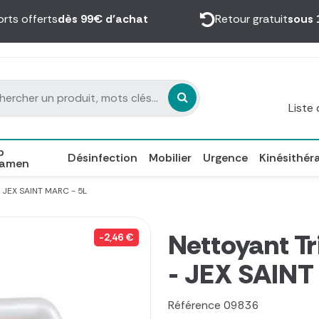
orts offerts
dès 99€ d’achat
Retour gratuit
sous 
Liste
p
Désinfection
Mobilier
Urgence
Kinésithér
xamen
 - JEX SAINT MARC - 5L
Nettoyant Tri
-2,46 €
- JEX SAINT
Référence
09836