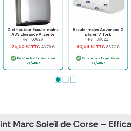
Distributeur Essuie-mains
Essuie-mains Advanced 2
ABS Elegance Argenté
plis en V Tork
Réf : 08826
Réf : 08822
25,50 €
80,58 €
TTC
TTC
40,79 €
86,70 €
En stock
- Expédié en
En stock
- Expédié en
24/48h !
24/48h !
nt Marc Soleil de Corse – Effica