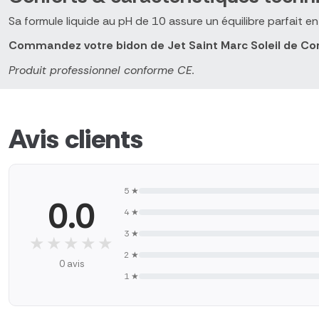
Sa formule liquide au pH de 10 assure un équilibre parfait en
Commandez votre bidon de Jet Saint Marc Soleil de Cors
Produit professionnel conforme CE.
Avis clients
5 ★
0.0
4 ★
3 ★
★★★★★
★★★★★
2 ★
0 avis
1 ★