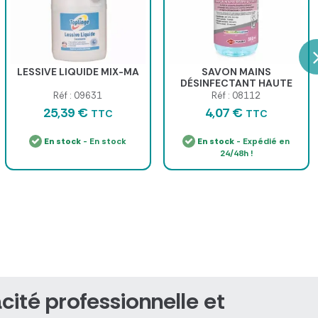
LESSIVE LIQUIDE MIX-MA
SAVON MAINS
DÉSINFECTANT HAUTE
FRÉQUENCE PH NEUTRE
Réf : 09631
Réf : 08112
IDOS - flacon pompe 500
25,39 €
4,07 €
TTC
TTC
ml
En stock
- En stock
En stock
- Expédié en
24/48h !
cité professionnelle et