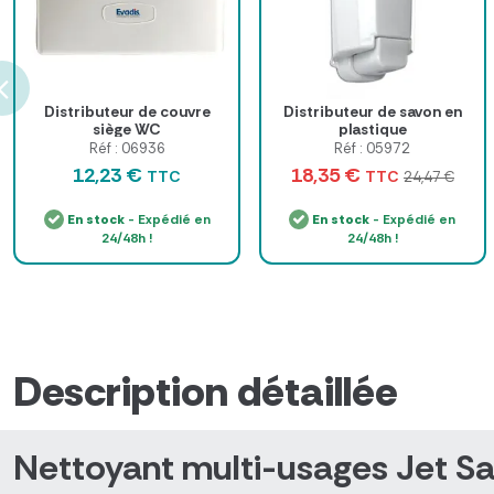
Distributeur de couvre
Distributeur de savon en
siège WC
plastique
Réf : 06936
Réf : 05972
12,23 €
18,35 €
TTC
TTC
24,47 €
En stock
- Expédié en
En stock
- Expédié en
24/48h !
24/48h !
Description détaillée
Nettoyant multi-usages Jet Sai