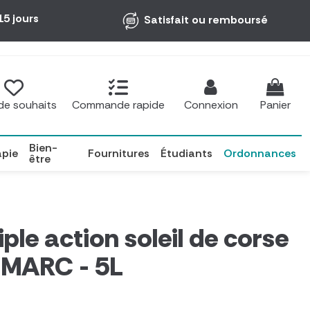
15 jours
Satisfait ou remboursé
 de souhaits
Commande rapide
Connexion
Panier
Bien-
apie
Fournitures
Étudiants
Ordonnances
être
ple action soleil de corse
 MARC - 5L