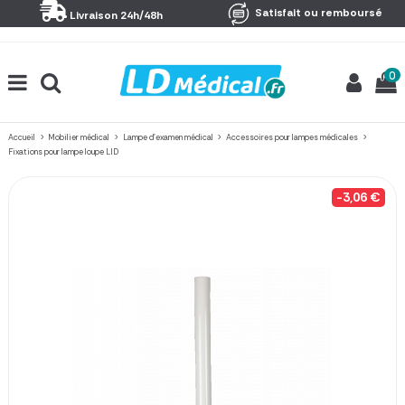
Panneau de gestion des cookies
Satisfait ou remboursé
Livraison 24h/48h
0
Accueil
Mobilier médical
Lampe d'examen médical
Accessoires pour lampes médicales
Fixations pour lampe loupe LID
-3,06 €