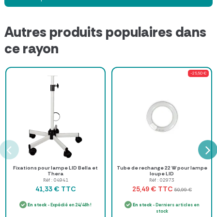
Autres produits populaires dans
ce rayon
-25,50 €
Fixations pour lampe LID Bella et
Tube de rechange 22 W pour lampe
Thera
loupe LID
Réf : 04941
Réf : 02973
TTC
TTC
41,33 €
25,49 €
50,99 €
En stock
- Expédié en 24/48h !
En stock
- Derniers articles en
stock