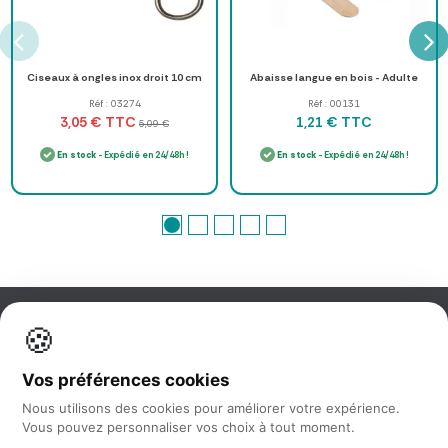
Ciseaux à ongles inox droit 10 cm
Abaisse langue en bois - Adulte
Réf : 03274
Réf : 00131
TTC
TTC
3,05 €
1,21 €
5,09 €
En stock
- Expédié en 24/48h !
En stock
- Expédié en 24/48h !
🍪
Information
Vos préférences cookies
Nos services
Nous utilisons des cookies pour améliorer votre expérience.
Vous pouvez personnaliser vos choix à tout moment.
Nous suivre