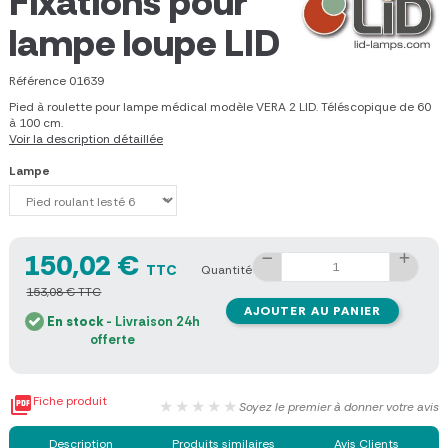
Fixations pour
lampe loupe LID
Référence
01639
Pied à roulette pour lampe médical modèle VERA 2 LID. Téléscopique de 60
à 100 cm.
Voir la description détaillée
Lampe
150,02 €
TTC
Quantité
153,08 € TTC
AJOUTER AU PANIER
En stock
- Livraison 24h
offerte

Fiche produit
★★★★★
Soyez le premier à donner votre avis
Description
Produits similaires
Avis Clients