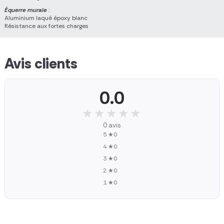
Équerre murale
:
Aluminium laqué époxy blanc
Résistance aux fortes charges
Avis clients
0.0
★★★★★
★★★★★
0 avis
5 ★
0
4 ★
0
3 ★
0
2 ★
0
1 ★
0