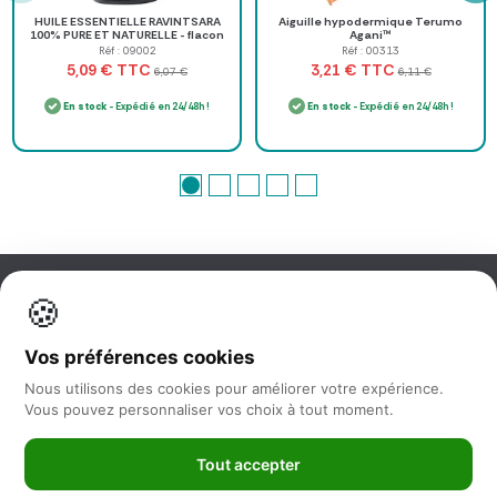
HUILE ESSENTIELLE RAVINTSARA
Aiguille hypodermique Terumo
100% PURE ET NATURELLE - flacon
Agani™
de 10 ml
Réf : 09002
Réf : 00313
TTC
TTC
5,09 €
3,21 €
6,07 €
6,11 €
En stock
- Expédié en 24/48h !
En stock
- Expédié en 24/48h !
🍪
Information
Vos préférences cookies
Nos services
Nous utilisons des cookies pour améliorer votre expérience.
Vous pouvez personnaliser vos choix à tout moment.
Nous suivre
Tout accepter
Newsletter