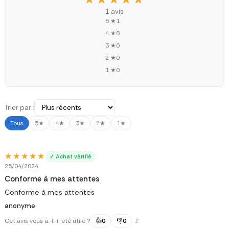
1 avis
5 ★
1
4 ★
0
3 ★
0
2 ★
0
1 ★
0
Trier par :
Tous
5★
4★
3★
2★
1★
★★★★★
★★★★★
✓ Achat vérifié
25/04/2024
Conforme à mes attentes
Conforme à mes attentes
anonyme
Cet avis vous a-t-il été utile ?
👍
0
👎
0
🚩