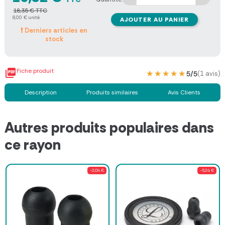
18,35 € TTC
8,00 € unité
AJOUTER AU PANIER
Derniers articles en
stock

Fiche produit
★★★★★
★★★★★
5/5
(1 avis)
Description
Produits similaires
Avis Clients
Autres produits populaires dans
ce rayon
-2,04 €
-5,24 €