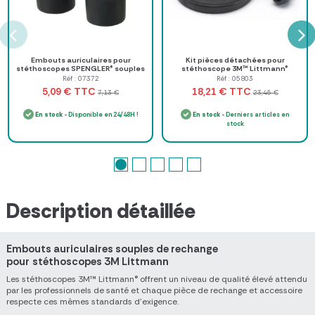
Embouts auriculaires pour
Kit pièces détachées pour
stéthoscopes SPENGLER® souples
stéthoscope 3M™ Littmann®
à vis noir
Master Cardiologie™
Réf : 07372
Réf : 05803
TTC
TTC
5,09 €
18,21 €
7,13 €
23,45 €
En stock
- Disponible en 24/48H !
En stock
- Derniers articles en
stock
Description détaillée
Embouts auriculaires souples de rechange
pour
stéthoscopes 3M Littmann
Les stéthoscopes 3M™ Littmann® offrent un niveau de qualité élevé attendu
par les professionnels de santé et chaque pièce de rechange et accessoire
respecte ces mêmes standards d'exigence.