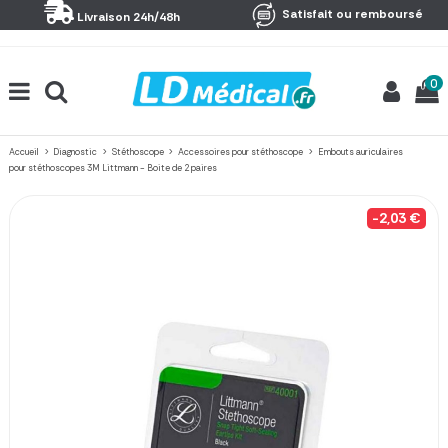
Panneau de gestion des cookies
Satisfait ou remboursé
Livraison 24h/48h
0
Accueil
Diagnostic
Stéthoscope
Accessoires pour stéthoscope
Embouts auriculaires
pour stéthoscopes 3M Littmann - Boite de 2 paires
-2,03 €