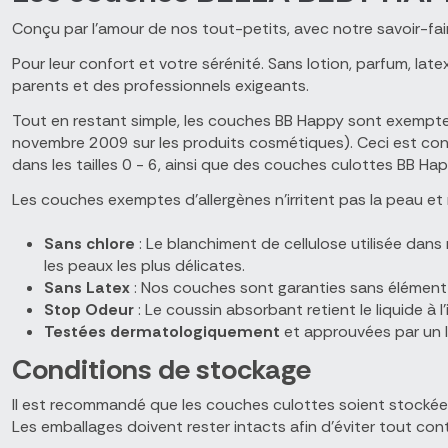
Conçu par l’amour de nos tout-petits, avec notre savoir-fai
Pour leur confort et votre sérénité. Sans lotion, parfum, la
parents et des professionnels exigeants.
Tout en restant simple, les couches BB Happy sont exemptes
novembre 2009 sur les produits cosmétiques). Ceci est conf
dans les tailles 0 - 6, ainsi que des couches culottes BB Ha
Les couches exemptes d’allergènes n'irritent pas la peau et r
Sans chlore
: Le blanchiment de cellulose utilisée dans
les peaux les plus délicates.
Sans Latex
: Nos couches sont garanties sans élément e
Stop Odeur
: Le coussin absorbant retient le liquide à l
Testées dermatologiquement
et approuvées par un l
Conditions de stockage
Il est recommandé que les couches culottes soient stockée
Les emballages doivent rester intacts afin d'éviter tout co