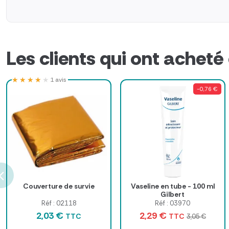
Les clients qui ont acheté
★★★★★
★★★★★
1 avis
-0,76 €
Couverture de survie
Vaseline en tube - 100 ml
Gilbert
Réf : 02118
Réf : 03970
2,03 €
2,29 €
TTC
TTC
3,05 €