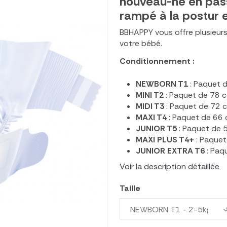
nouveau-né en pass
rampé à la postur e
BBHAPPY vous offre plusieurs
votre bébé.
Conditionnement :
NEWBORN T1
: Paquet 
MINI T2
: Paquet de 78 
MIDI T3
: Paquet de 72
MAXI T4
: Paquet de 66
JUNIOR T5
: Paquet de
MAXI PLUS T4+
: Paque
JUNIOR EXTRA T6
: Paq
Voir la description détaillée
Taille