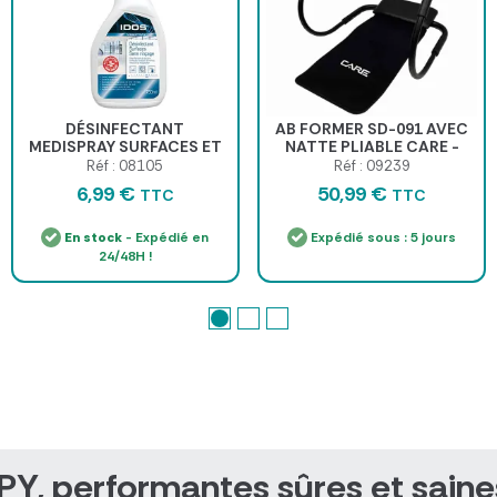
DÉSINFECTANT
AB FORMER SD-091 AVEC
MEDISPRAY SURFACES ET
NATTE PLIABLE CARE -
MAINS PRÊT À L'EMPLOI -
appareil pliable
Réf : 08105
Réf : 09239
spray de 750 ml
6,99 €
50,99 €
TTC
TTC
En stock
- Expédié en
Expédié sous : 5 jours
24/48H !
, performantes sûres et saine