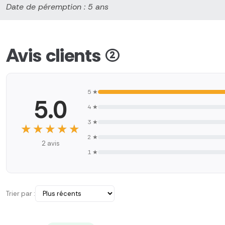
Date de péremption : 5 ans
Avis clients (2)
5 ★
5.0
4 ★
3 ★
★★★★★
★★★★★
2 ★
2 avis
1 ★
Trier par :