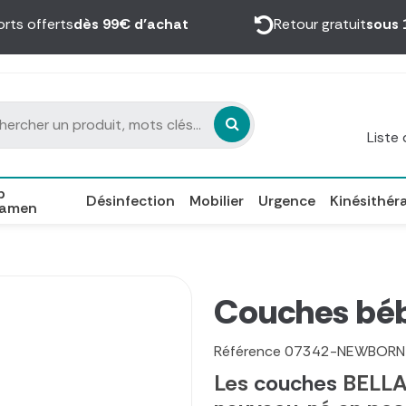
orts offerts
dès 99€ d’achat
Retour gratuit
sous 
Liste
p
Désinfection
Mobilier
Urgence
Kinésithér
xamen
Couches bé
Référence
07342-NEWBORN
Les
couches
BELLA