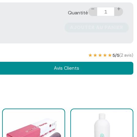
Quantité
AJOUTER AU PANIER
★★★★★
★★★★★
5/5
(2 avis)
Avis Clients