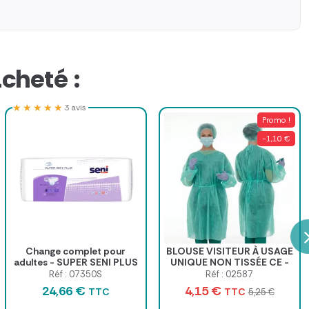
cheté :
★★★★★
★★★★★
3 avis
Promo !
-1,10 €
Change complet pour
BLOUSE VISITEUR À USAGE
adultes - SUPER SENI PLUS
UNIQUE NON TISSÉE CE -
sachet de 10
Réf : 07350S
Réf : 02587
24,66 €
4,15 €
TTC
TTC
5,25 €