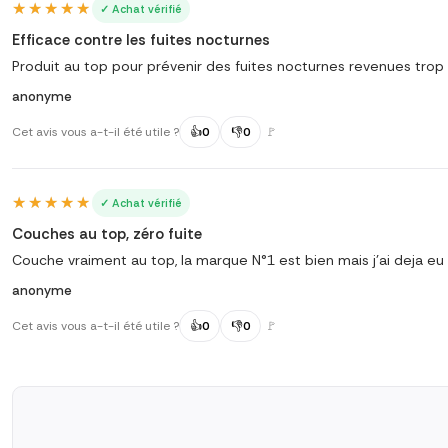
★★★★★
★★★★★
✓ Achat vérifié
Efficace contre les fuites nocturnes
Produit au top pour prévenir des fuites nocturnes revenues tro
anonyme
Cet avis vous a-t-il été utile ?
👍
0
👎
0
🚩
★★★★★
★★★★★
✓ Achat vérifié
Couches au top, zéro fuite
Couche vraiment au top, la marque N°1 est bien mais j'ai deja eu d
anonyme
Cet avis vous a-t-il été utile ?
👍
0
👎
0
🚩