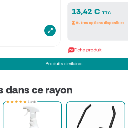
13,42 €
TTC
Autres options disponibles

Fiche produit
Produits similaires
s dans ce rayon
★★★★★
★★★★★
1 avis