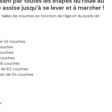
ant par toutes les étapes du roulé au
 assise jusqu'à se lever et à marcher !
 tailles de couches en fonction de l'âge et du poids de
de 42 couches
couches
 couches
 couches
 58 couches
t de 62 couches
uet de 54 couches