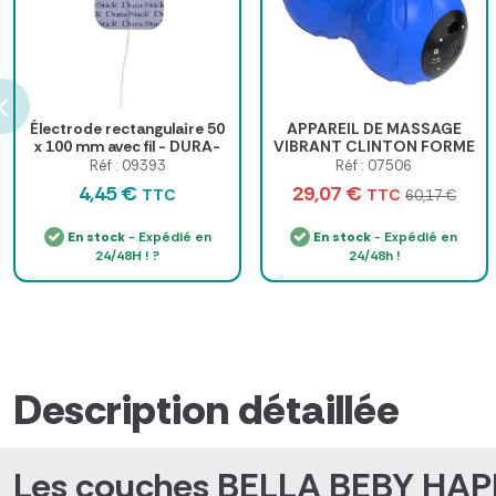
Électrode rectangulaire 50
APPAREIL DE MASSAGE
x 100 mm avec fil - DURA-
VIBRANT CLINTON FORME
STICK - sachet de 2
CACAHUÈTE HI5 - bleu
Réf : 09393
Réf : 07506
4,45 €
29,07 €
TTC
TTC
60,17 €
En stock
- Expédié en
En stock
- Expédié en
24/48H ! ?
24/48h !
Description détaillée
Les couches BELLA BEBY HAPPY