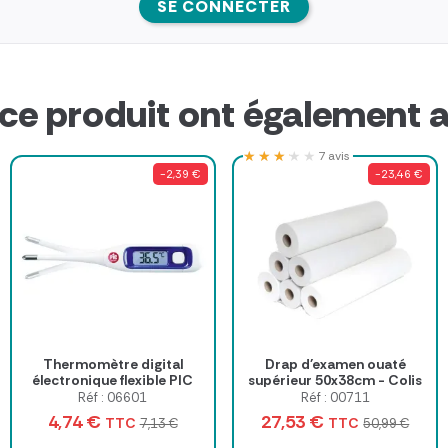
SE CONNECTER
 ce produit ont également a
★★★★★
★★★★★
7 avis
-2,39 €
-23,46 €
Thermomètre digital
Drap d'examen ouaté
électronique flexible PIC
supérieur 50x38cm - Colis
de 6 rouleaux
Réf : 06601
Réf : 00711
4,74 €
27,53 €
TTC
TTC
7,13 €
50,99 €