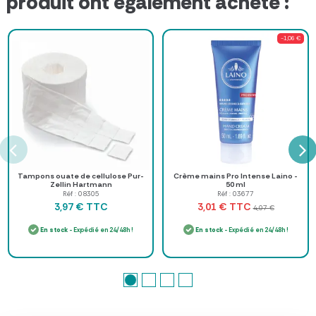
produit ont également acheté :
-1,06 €
Tampons ouate de cellulose Pur-
Crème mains Pro Intense Laino -
Zellin Hartmann
50 ml
Réf : 08305
Réf : 03677
TTC
TTC
3,97 €
3,01 €
4,07 €
En stock
- Expédié en 24/48h !
En stock
- Expédié en 24/48h !