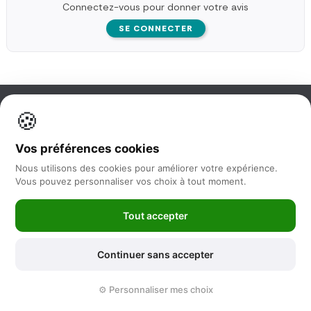
Connectez-vous pour donner votre avis
SE CONNECTER
🍪
Information
Vos préférences cookies
Nos services
Nous utilisons des cookies pour améliorer votre expérience.
Vous pouvez personnaliser vos choix à tout moment.
Nous suivre
Tout accepter
Newsletter
Continuer sans accepter
©2025 -
Feya.fr
|
Mentions Légales
-
Conditions générales de vente
⚙️ Personnaliser mes choix
-
Politique de protection des données
-
Sitemap