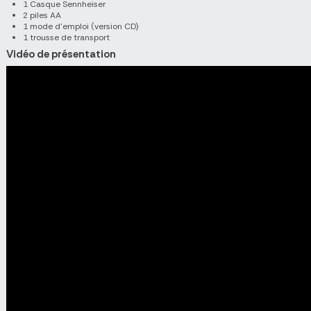
1 Casque Sennheiser
2 piles AA
1 mode d'emploi (version CD)
1 trousse de transport
Vidéo de présentation