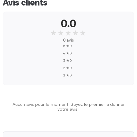
Avis clients
0.0
★★★★★
★★★★★
0 avis
5 ★
0
4 ★
0
3 ★
0
2 ★
0
1 ★
0
Aucun avis pour le moment. Soyez le premier à donner
votre avis !