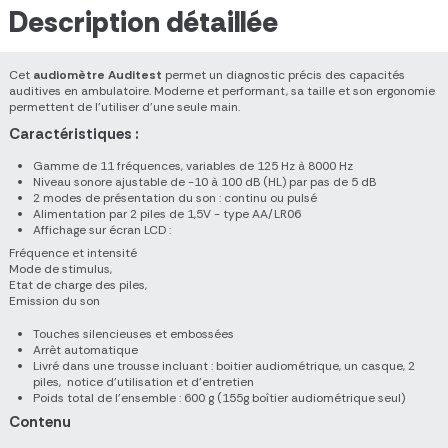
Description détaillée
Cet
audiomètre Auditest
permet un diagnostic précis des capacités
auditives en ambulatoire. Moderne et performant, sa taille et son ergonomie
permettent de l’utiliser d’une seule main.
Caractéristiques :
Gamme de 11 fréquences, variables de 125 Hz à 8000 Hz
Niveau sonore ajustable de -10 à 100 dB (HL) par pas de 5 dB
2 modes de présentation du son : continu ou pulsé
Alimentation par 2 piles de 1,5V - type AA/LR06
Affichage sur écran LCD :
Fréquence et intensité
Mode de stimulus,
Etat de charge des piles,
Emission du son
Touches silencieuses et embossées
Arrêt automatique
Livré dans une trousse incluant : boitier audiométrique, un casque, 2
piles, notice d’utilisation et d’entretien
Poids total de l'ensemble : 600 g (155g boîtier audiométrique seul)
Contenu