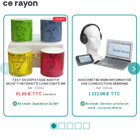
ce rayon
-18,46 €
TEST DE DÉPISTAGE AUDITIF
AUDIOMÈTRE 600M INFORMATISÉ
MOATTI INTENSITÉ CONSTANTE 3M
USB CONDUCTION AÉRIENNE
- coffret de 4 boîtes
ELECTRONICA TECHNOLOGIES -
Réf : 01064
Réf : 08149
mallette...
TTC
TTC
91,69 €
1 222,98 €
110,15 €
En stock
- Expédié en 24/48h !
En stock
- Derniers articles en
stock - Livraison offerte