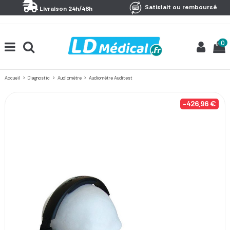
Panneau de gestion des cookies
Satisfait ou remboursé
Livraison 24h/48h
0
Accueil
Diagnostic
Audiomètre
Audiomètre Auditest
-426,96 €