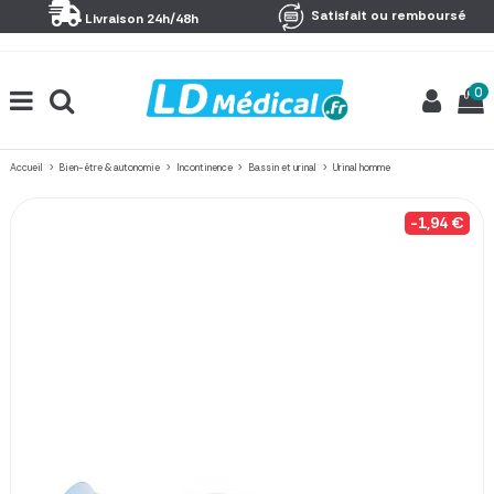
Panneau de gestion des cookies
Satisfait ou remboursé
Livraison 24h/48h
0
Accueil
Bien-être & autonomie
Incontinence
Bassin et urinal
Urinal homme
-1,94 €