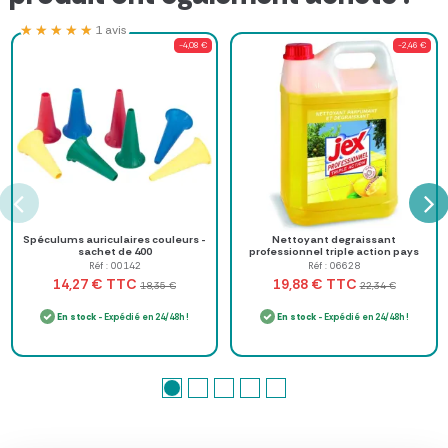
★★★★★
★★★★★
1 avis
-4,08 €
-2,46 €
Spéculums auriculaires couleurs -
Nettoyant degraissant
sachet de 400
professionnel triple action pays
Niçois - Bidon de 5 L
Réf : 00142
Réf : 06628
TTC
TTC
14,27 €
19,88 €
18,35 €
22,34 €
En stock
- Expédié en 24/48h !
En stock
- Expédié en 24/48h !