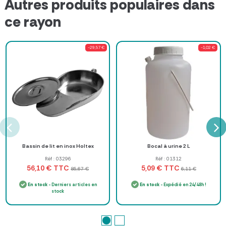
Autres produits populaires dans
ce rayon
-29,57 €
-1,02 €
Bassin de lit en inox Holtex
Bocal à urine 2 L
Réf : 03296
Réf : 01312
TTC
TTC
56,10 €
5,09 €
85,67 €
6,11 €
En stock
- Derniers articles en
En stock
- Expédié en 24/48h !
stock