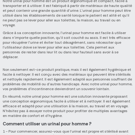
Notre urinal pour homme est un produit ergonomique et compact, facile à
transporter et à utiliser. Il est fabriqué à partir de matériaux de haute qualité
et peut contenir une grande quantité d'urine. L'urinal pour homme peut être
utilisé dans les établissements de santé lorsque le patient est alité et qu'il
ne peut pas se lever pour aller aux toilettes, la maison, au travail ou en
voyage.
Grâce à sa conception innovante, l'urinal pour homme est facile à utiliser
dans n'importe quelle position, qu'il soit couché ou assis. Il est très efficace
pour récupérer l'urine et éviter tout désagrément, sans nécessiter que
l'utilisateur doive se lever pour aller aux toilettes. Cela permet aux
personnes de rester dans leur lit ou dans leur fauteuil sans avoir à se
déplacer.
Non seulement est-ce produit pratique, mais il est également hygiénique et
facile à nettoyer. Il est conçu avec des matériaux qui peuvent être stérilisés
et nettoyés rapidement. Il est également adapté aux personnes souffrant de
problèmes de mobilité ou d'autres handicaps. Avec notre urinal pour homme,
vos problèmes d'incontinence deviendront un souvenir lointain.
En résumé, notre urinal pour homme est une solution innovante proposant
une conception ergonomique, facile à utiliser et à nettoyer. Il est également
efficace et adapté pour une utilisation à la maison, au travail et en voyage.
N'hésitez pas à essayer notre produit pour profiter de multiples avantages
en matière de confort et d'hygiène.
Comment utiliser un urinal pour homme ?
1 - Pour commencer, assurez-vous que l'urinal est propre et stérilisé avant