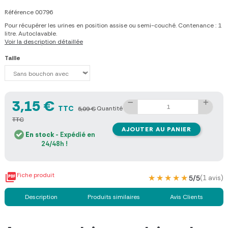
Référence
00796
Pour récupérer les urines en position assise ou semi-couché. Contenance : 1
litre. Autoclavable.
Voir la description détaillée
Taille
3,15 €
TTC
Quantité
5,09 €
TTC
AJOUTER AU PANIER
En stock
- Expédié en
24/48h !

Fiche produit
★★★★★
★★★★★
5/5
(1 avis)
Description
Produits similaires
Avis Clients