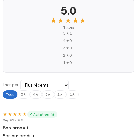
5.0
★★★★★
★★★★★
1 avis
5 ★
1
4 ★
0
3 ★
0
2 ★
0
1 ★
0
Trier par :
Tous
5★
4★
3★
2★
1★
★★★★★
★★★★★
✓ Achat vérifié
04/02/2026
Bon produit
Bonjour produit