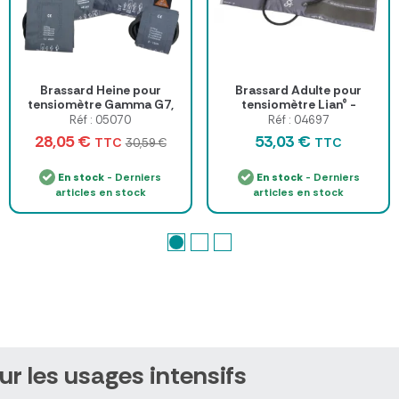
Brassard Heine pour
Brassard Adulte pour
tensiomètre Gamma G7,
tensiomètre Lian® -
G5 et GP
Spengler
Réf : 05070
Réf : 04697
28,05 €
53,03 €
TTC
TTC
30,59 €
En stock
- Derniers
En stock
- Derniers
articles en stock
articles en stock
ur les usages intensifs