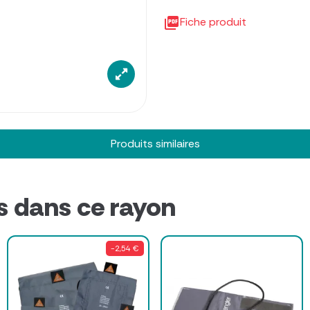

Fiche produit
Produits similaires
s dans ce rayon
-2,54 €