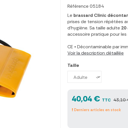
Référence
05184
Le
brassard Clinic décont
prises de tension répétées a
d'hygiène. Sa taille adulte
20
accessoire pratique pour les 
CE
•
Décontaminable par im
Voir la description détaillée
Taille
40,04 €
43,10 
TTC
Derniers articles en stock