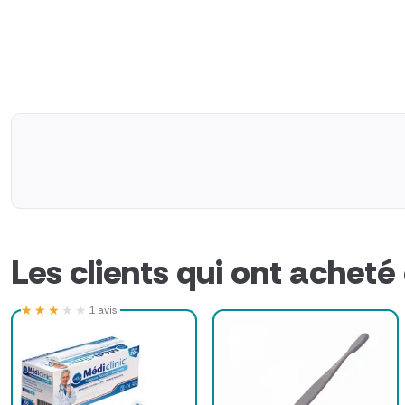
Les clients qui ont acheté
★★★★★
★★★★★
1 avis