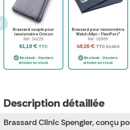
Brassard souple pour
Brassard pour tensiomètre
tensiomètre Omron
Welch Allyn - FlexiPort®
Réf : 04225
Réf : 02989
61,19 €
49,26 €
TTC
TTC
61,49 €
En stock
- Derniers
En stock
- Derniers
articles en stock
articles en stock
Description détaillée
Brassard Clinic Spengler, conçu po