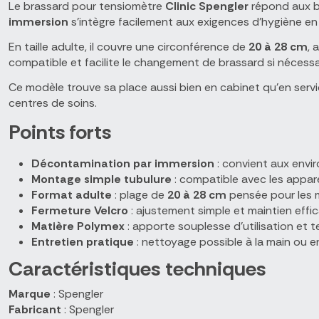
Le brassard pour tensiomètre
Clinic Spengler
répond aux be
immersion
s'intègre facilement aux exigences d'hygiène en 
En taille adulte, il couvre une circonférence de
20 à 28 cm
, 
compatible et facilite le changement de brassard si nécessa
Ce modèle trouve sa place aussi bien en cabinet qu'en service
centres de soins.
Points forts
Décontamination par immersion
: convient aux envir
Montage simple tubulure
: compatible avec les appar
Format adulte
: plage de
20 à 28 cm
pensée pour les m
Fermeture Velcro
: ajustement simple et maintien effi
Matière Polymex
: apporte souplesse d'utilisation et 
Entretien pratique
: nettoyage possible à la main ou 
Caractéristiques techniques
Marque
: Spengler
Fabricant
: Spengler