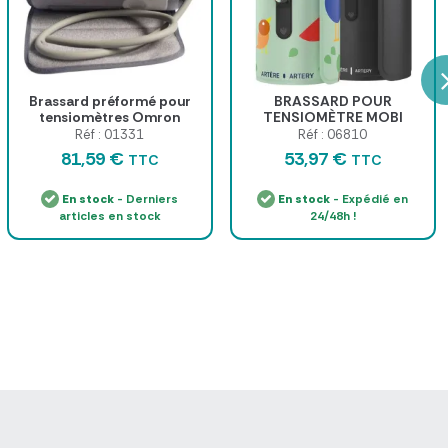
Brassard préformé pour
BRASSARD POUR
tensiomètres Omron
TENSIOMÈTRE MOBI
CONNECTIQUE LIFE LINK
Réf : 01331
Réf : 06810
SPENGLER - plusieurs
81,59 €
53,97 €
TTC
TTC
tailles
En stock
- Derniers
En stock
- Expédié en
articles en stock
24/48h !