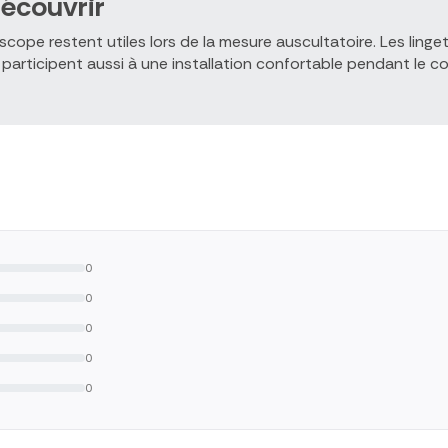
écouvrir
cope restent utiles lors de la mesure auscultatoire. Les ling
participent aussi à une installation confortable pendant le co
0
0
0
0
0