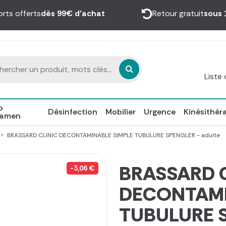
orts offerts
dès 99€ d’achat
Retour gratuit
sous 
Liste
p
Désinfection
Mobilier
Urgence
Kinésithér
xamen
BRASSARD CLINIC DECONTAMINABLE SIMPLE TUBULURE SPENGLER - adulte
BRASSARD 
-3,06 €
DECONTAMI
TUBULURE S