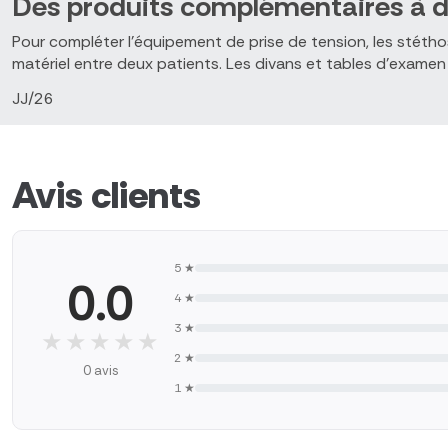
Des produits complémentaires à d
Pour compléter l'équipement de prise de tension, les stéthos
matériel entre deux patients. Les divans et tables d'examen 
JJ/26
Avis clients
5 ★
0.0
4 ★
3 ★
★★★★★
★★★★★
2 ★
0 avis
1 ★