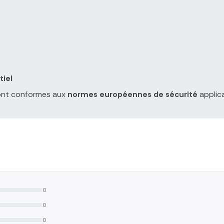
tiel
nt conformes aux
normes européennes de sécurité
applica
0
0
0