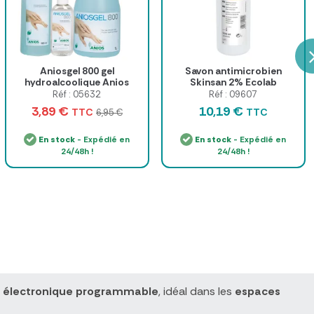
Aniosgel 800 gel
Savon antimicrobien
hydroalcoolique Anios
Skinsan 2% Ecolab
Réf : 05632
Réf : 09607
3,89 €
10,19 €
TTC
TTC
6,95 €
En stock
- Expédié en
En stock
- Expédié en
24/48h !
24/48h !
r électronique programmable
, idéal dans les
espaces