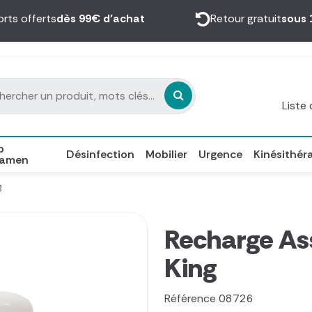
orts offerts
dès 99€ d’achat
Retour gratuit
sous 
Liste
p
Désinfection
Mobilier
Urgence
Kinésithér
xamen
g
Recharge Ass
King
Référence
08726