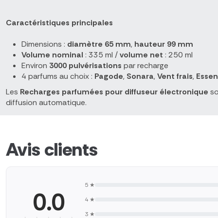
Caractéristiques principales
Dimensions :
diamètre 65 mm
,
hauteur 99 mm
Volume nominal
: 335 ml /
volume net
: 250 ml
Environ
3000 pulvérisations
par recharge
4 parfums au choix :
Pagode
,
Sonara
,
Vent frais
,
Essen
Les
Recharges parfumées pour diffuseur électronique
so
diffusion automatique.
Avis clients
5 ★
0.0
4 ★
3 ★