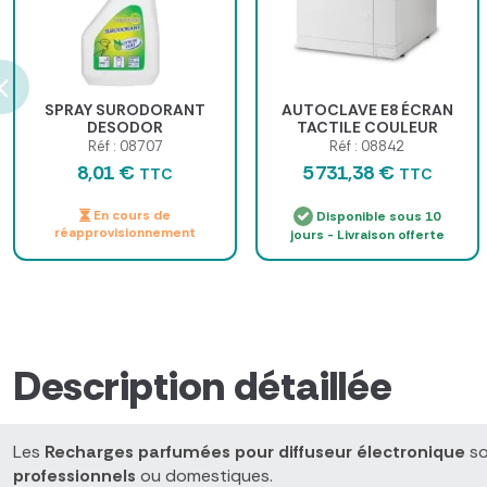
SPRAY SURODORANT
AUTOCLAVE E8 ÉCRAN
DESODOR
TACTILE COULEUR
EURONDA - 24 litres
Réf : 08707
Réf : 08842
8,01 €
5 731,38 €
TTC
TTC
En cours de
Disponible sous 10
réapprovisionnement
jours - Livraison offerte
Description détaillée
Les
Recharges parfumées pour diffuseur électronique
so
professionnels
ou domestiques.