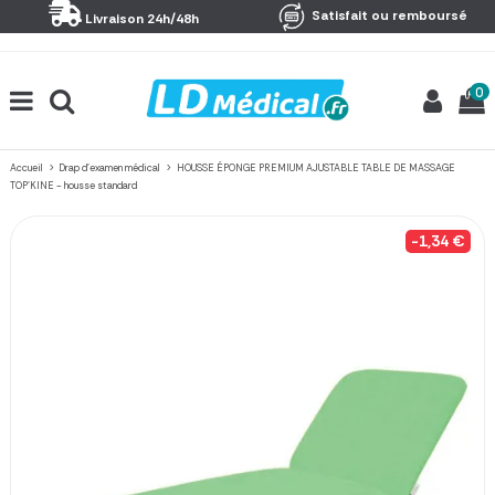
Panneau de gestion des cookies
Satisfait ou remboursé
Livraison 24h/48h
0
Accueil
Drap d'examen médical
HOUSSE ÉPONGE PREMIUM AJUSTABLE TABLE DE MASSAGE
TOP'KINE - housse standard
-1,34 €