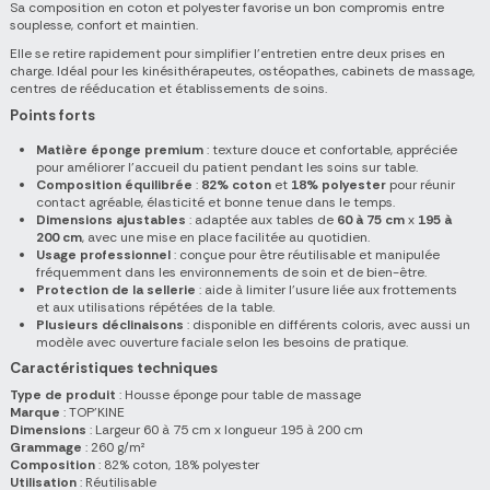
Sa composition en coton et polyester favorise un bon compromis entre
souplesse, confort et maintien.
Elle se retire rapidement pour simplifier l'entretien entre deux prises en
charge. Idéal pour les kinésithérapeutes, ostéopathes, cabinets de massage,
centres de rééducation et établissements de soins.
Points forts
Matière éponge premium
: texture douce et confortable, appréciée
pour améliorer l'accueil du patient pendant les soins sur table.
Composition équilibrée
:
82% coton
et
18% polyester
pour réunir
contact agréable, élasticité et bonne tenue dans le temps.
Dimensions ajustables
: adaptée aux tables de
60 à 75 cm
x
195 à
200 cm
, avec une mise en place facilitée au quotidien.
Usage professionnel
: conçue pour être réutilisable et manipulée
fréquemment dans les environnements de soin et de bien-être.
Protection de la sellerie
: aide à limiter l'usure liée aux frottements
et aux utilisations répétées de la table.
Plusieurs déclinaisons
: disponible en différents coloris, avec aussi un
modèle avec ouverture faciale selon les besoins de pratique.
Caractéristiques techniques
Type de produit
: Housse éponge pour table de massage
Marque
: TOP'KINE
Dimensions
: Largeur 60 à 75 cm x longueur 195 à 200 cm
Grammage
: 260 g/m²
Composition
: 82% coton, 18% polyester
Utilisation
: Réutilisable