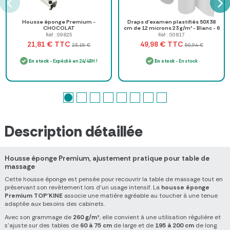
Housse éponge Premium -
Draps d'examen plastifiés 50X38
CHOCOLAT
cm de 12 microns 23 g/m² - Blanc - 6
rouleaux de 180...
Réf : 09825
Réf : 00817
TTC
TTC
21,81 €
49,98 €
23,15 €
50,94 €
En stock
- Expédié en 24/48H !
En stock
- En stock
Description détaillée
Housse éponge Premium, ajustement pratique pour table de
massage
Cette housse éponge est pensée pour recouvrir la table de massage tout en
préservant son revêtement lors d'un usage intensif. La
housse éponge
Premium TOP'KINE
associe une matière agréable au toucher à une tenue
adaptée aux besoins des cabinets.
Avec son grammage de
260 g/m²
, elle convient à une utilisation régulière et
s'ajuste sur des tables de
60 à 75 cm
de large et de
195 à 200 cm
de long.