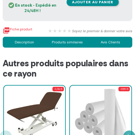
AJOUTER AU PANIER
En stock
- Expédié en
24/48H !

Fiche produit
★★★★★
Soyez le premier à donner votre avis
Description
Produits similaires
Avis Clients
Autres produits populaires dans
ce rayon
-1,34 €
-0,96 €