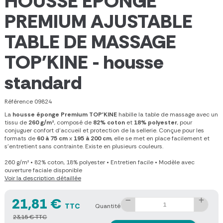
HOUSSE ÉPONGE
PREMIUM AJUSTABLE
TABLE DE MASSAGE
TOP'KINE - housse
standard
Référence
09824
La
housse éponge Premium TOP'KINE
habille la table de massage avec un
tissu de
260 g/m²
, composé de
82% coton
et
18% polyester
, pour
conjuguer confort d'accueil et protection de la sellerie. Conçue pour les
formats de
60 à 75 cm
x
195 à 200 cm
, elle se met en place facilement et
s'entretient sans contrainte. Existe en plusieurs couleurs.
260 g/m²
•
82% coton, 18% polyester
•
Entretien facile
•
Modèle avec
ouverture faciale disponible
Voir la description détaillée
21,81 €
TTC
Quantité
23,15 € TTC