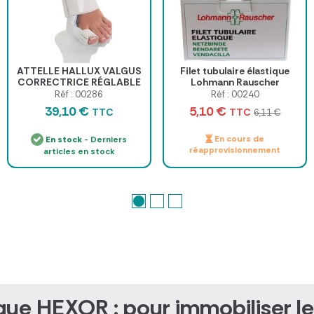
ATTELLE HALLUX VALGUS
Filet tubulaire élastique
CORRECTRICE RÉGLABLE
Lohmann Rauscher
- taille unique
Réf : 00286
Réf : 00240
39,10 €
5,10 €
TTC
TTC
6,11 €
En cours de
En stock
- Derniers
réapprovisionnement
articles en stock
ue HEXOR : pour immobiliser le p