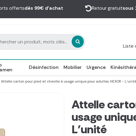
orts offerts
dès 99€ d’achat
Retour gratuit
sous 
Liste
p
Désinfection
Mobilier
Urgence
Kinésithér
xamen
Attelle carton pour pied et cheville à usage unique pour adultes HEXOR - L'unit
Attelle carto
usage uniqu
L'unité