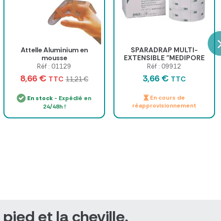
Attelle Aluminium en
SPARADRAP MULTI-
mousse
EXTENSIBLE "MEDIPORE
LINER" 3M
Réf : 01129
Réf : 09912
8,66 €
3,66 €
TTC
TTC
11,21 €
En cours de
En stock
- Expédié en
réapprovisionnement
24/48h !
ied et la cheville.