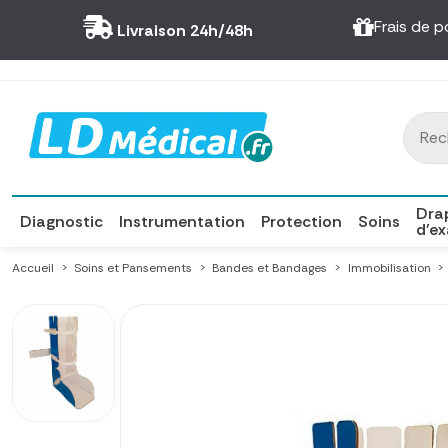
Panneau de gestion des cookies
Frais de p
Livraison 24h/48h
Dra
Diagnostic
Instrumentation
Protection
Soins
d'e
Accueil
Soins et Pansements
Bandes et Bandages
Immobilisation