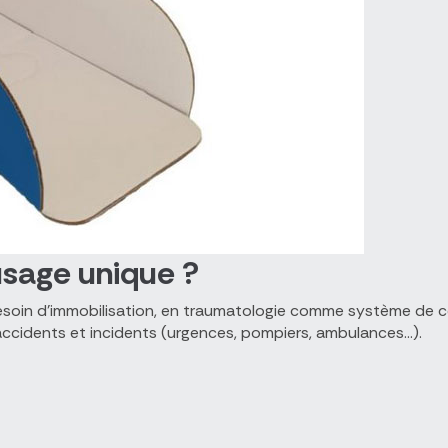
 usage unique ?
 y a besoin d'immobilisation, en traumatologie comme système d
accidents et incidents (urgences, pompiers, ambulances...).