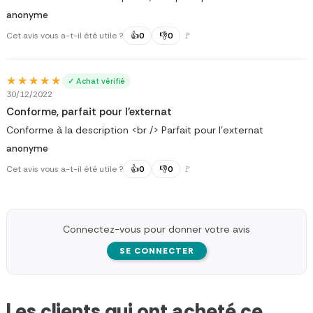
anonyme
Cet avis vous a-t-il été utile ?
👍
0
👎
0
🚩
★★★★★
★★★★★
✓ Achat vérifié
30/12/2022
Conforme, parfait pour l'externat
Conforme à la description <br /> Parfait pour l'externat
anonyme
Cet avis vous a-t-il été utile ?
👍
0
👎
0
🚩
Connectez-vous pour donner votre avis
SE CONNECTER
Les clients qui ont acheté ce