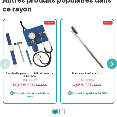
Autres produits populaires dans
ce rayon
-21,92 €
-1,26 €
Set de diagnostic médical complet
Marteau à reflexe Inox
F. BOSCH
Réf : 06362
Réf : 00935
TTC
TTC
80,07 €
4,85 €
101,99 €
6,11 €
En stock
- Derniers articles en
En stock
- Expédié en 24/48h !
stock