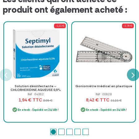
produit ont également acheté :
-1,11 €
-2,79 €
Solution désinfectante –
Goniomètre médical en plastique
CHLORHEXIDINE AQUEUSE 0,5%
COLORÉE
Réf : 04362
Réf : 00628
TTC
TTC
1,94 €
8,42 €
3,05 €
11,21 €
En stock
- Expédié en 24/48h !
En stock
- Expédié en 24/48h !