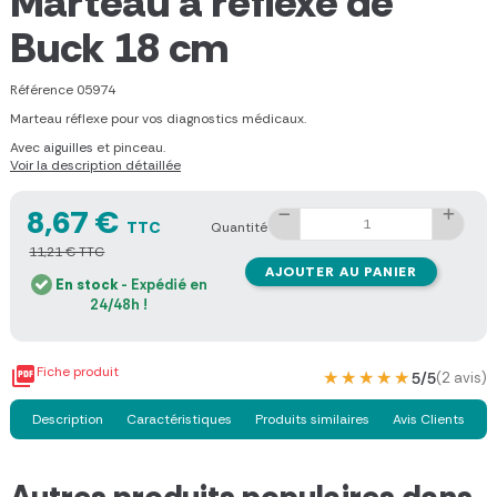
Marteau à réflexe de
Buck 18 cm
Référence
05974
Marteau réflexe pour vos diagnostics médicaux.
Avec
aiguilles
et pinceau.
Voir la description détaillée
8,67 €
TTC
Quantité
11,21 € TTC
AJOUTER AU PANIER
En stock
- Expédié en
24/48h !

Fiche produit
★★★★★
★★★★★
5/5
(2 avis)
Description
Caractéristiques
Produits similaires
Avis Clients