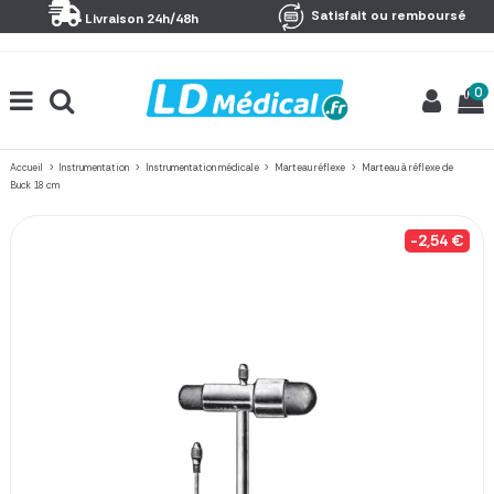
Panneau de gestion des cookies
Satisfait ou remboursé
Livraison 24h/48h
0
Accueil
Instrumentation
Instrumentation médicale
Marteau réflexe
Marteau à réflexe de
Buck 18 cm
-2,54 €