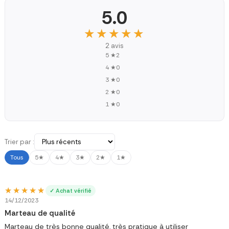
5.0
★★★★★
★★★★★
2 avis
5 ★
2
4 ★
0
3 ★
0
2 ★
0
1 ★
0
Trier par :
Tous
5★
4★
3★
2★
1★
★★★★★
★★★★★
✓ Achat vérifié
14/12/2023
Marteau de qualité
Marteau de très bonne qualité, très pratique à utiliser