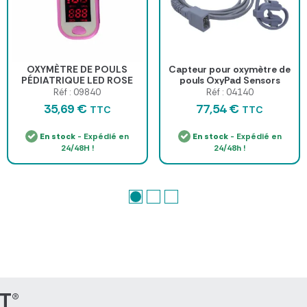
OXYMÈTRE DE POULS
Capteur pour oxymètre de
PÉDIATRIQUE LED ROSE
pouls OxyPad Sensors
MEDICLINIC - rose
Colson : nourrisson, enfant
Réf : 09840
Réf : 04140
et adulte souple
35,69 €
77,54 €
TTC
TTC
En stock
- Expédié en
En stock
- Expédié en
24/48H !
24/48h !
T®