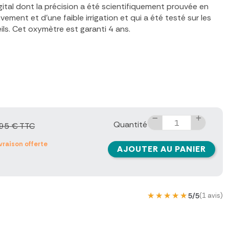
ital dont la précision a été scientifiquement prouvée en
ment et d'une faible irrigation et qui a été testé sur les
eils. Cet oxymètre est garanti 4 ans.
Quantité
95 € TTC
ivraison offerte
AJOUTER AU PANIER
★★★★★
★★★★★
5/5
(1 avis)