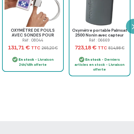
OXYMÈTRE DE POULS
Oxymètre portable Palmsat
AVEC SONDES POUR
2500 Nonin avec capteur
ADULTES ÉCRAN LCD
adulte
Réf : 08044
Réf : 06669
CONTEC - sonde adulte
131,71 €
723,18 €
TTC
TTC
265,20 €
814,98 €
En stock
- Livraison
En stock
- Derniers
24h/48h offerte
articles en stock - Livraison
offerte