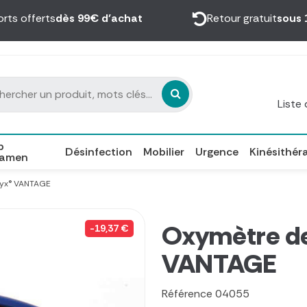
orts offerts
dès 99€ d’achat
Retour gratuit
sous 
Liste
p
Désinfection
Mobilier
Urgence
Kinésithér
xamen
nyx® VANTAGE
Oxymètre de
-19,37 €
VANTAGE
Référence
04055