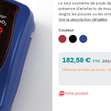
Le seul oxymètre de pouls dig
présence d'artefacts de mouve
doigts, les pouces ou les ort
Voir la description détaillée
Couleur
Rouge
Noir
Bleu
182,58 €
201,
TTC
Derniers articles en stock - L

Fiche produit