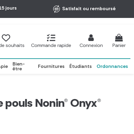
15 jours
Satisfait ou remboursé
 de souhaits
Commande rapide
Connexion
Panier
Bien-
apie
Fournitures
Étudiants
Ordonnances
être
 pouls Nonin® Onyx®