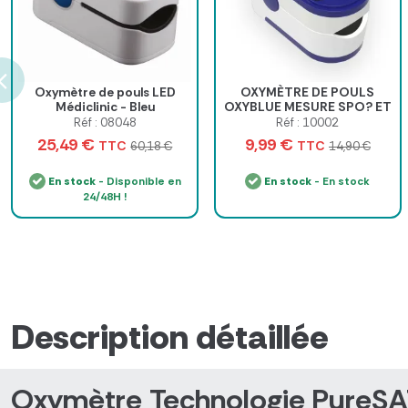
Oxymètre de pouls LED
OXYMÈTRE DE POULS
Médiclinic - Bleu
OXYBLUE MESURE SPO? ET
FRÉQUENCE CARDIAQUE
Réf : 08048
Réf : 10002
MEDICLINIC - bleu
25,49 €
9,99 €
TTC
TTC
60,18 €
14,90 €
En stock
- Disponible en
En stock
- En stock
24/48H !
Description détaillée
Oxymètre
Technologie PureSA