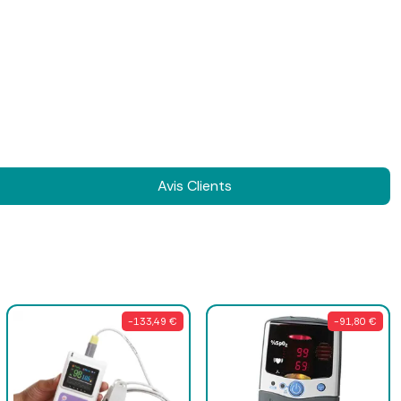
Avis Clients
-133,49 €
-91,80 €