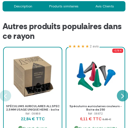
Description
Produits similaires
Avis Clients
Autres produits populaires dans
ce rayon
★★★★★
★★★★★
2 avis
-0,78 €
SPÉCULUMS AURICULAIRES ALLSPEC
Spéculums auriculaires couleurs -
2,5 MM USAGE UNIQUE HEINE - boîte
Boite de 250
de 250
Réf : 09868
Réf : 06872
TTC
TTC
22,84 €
6,11 €
6,89 €