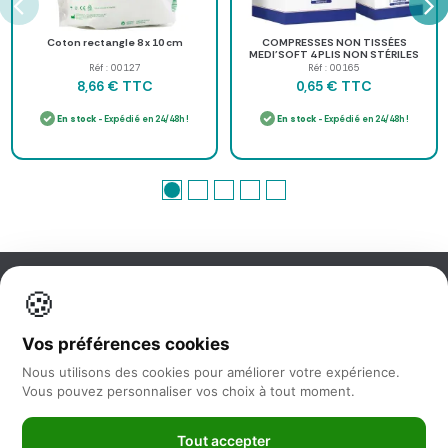
Coton rectangle 8 x 10 cm
COMPRESSES NON TISSÉES
MEDI'SOFT 4 PLIS NON STÉRILES
MEDICLINIC - boîte de 100
Réf : 00127
Réf : 00165
TTC
TTC
8,66 €
0,65 €
En stock
- Expédié en 24/48h !
En stock
- Expédié en 24/48h !
🍪
Information
Vos préférences cookies
Nos services
Nous utilisons des cookies pour améliorer votre expérience.
Vous pouvez personnaliser vos choix à tout moment.
Nous suivre
Tout accepter