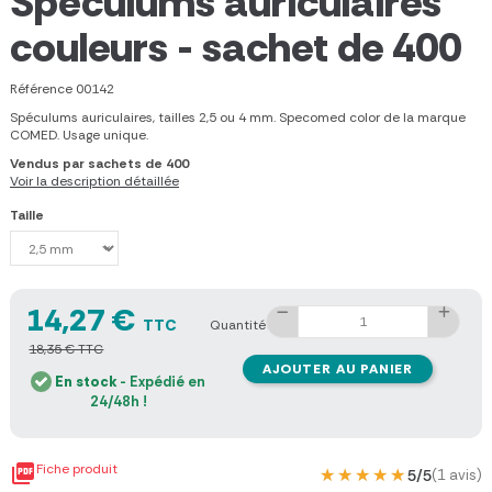
Spéculums auriculaires
couleurs - sachet de 400
Référence
00142
Spéculums auriculaires, tailles 2,5 ou 4 mm. Specomed color de la marque
COMED. Usage unique.
Vendus par sachets de 400
Voir la description détaillée
Taille
14,27 €
TTC
Quantité
18,35 € TTC
AJOUTER AU PANIER
En stock
- Expédié en
24/48h !

Fiche produit
★★★★★
★★★★★
5/5
(1 avis)