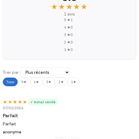
★★★★★
★★★★★
1 avis
5 ★
1
4 ★
0
3 ★
0
2 ★
0
1 ★
0
Trier par :
Tous
5★
4★
3★
2★
1★
★★★★★
★★★★★
✓ Achat vérifié
07/01/2024
Parfait
Parfait
anonyme