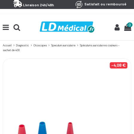
Panneau de gestion des cookies
Satisfait ou remboursé
Livraison 24h/48h
0
Accueil
Diagnostic
Otoscopes
Speculum auriculaire
Spéculums auriculaires couleurs -
sachet de 400
-4,08 €