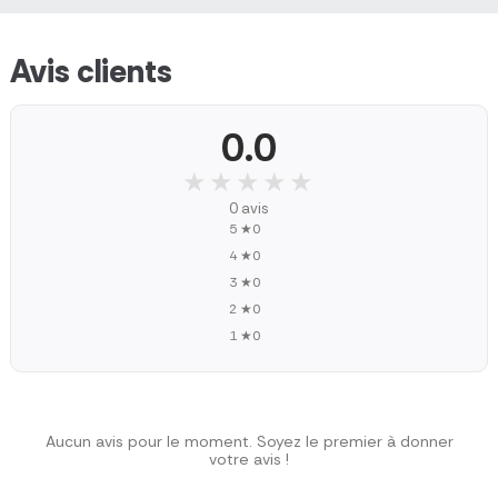
Avis clients
0.0
★★★★★
★★★★★
0 avis
5 ★
0
4 ★
0
3 ★
0
2 ★
0
1 ★
0
Aucun avis pour le moment. Soyez le premier à donner
votre avis !