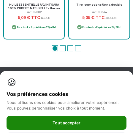
HUILE ESSENTIELLE RAVINTSARA
Tire-comedons Unna double
100% PURE ET NATURELLE - flacon
de 10 ml
Réf : 09002
Réf : 00634
TTC
TTC
5,09 €
5,05 €
6,07 €
16,31 €
En stock
- Expédié en 24/48h !
En stock
- Expédié en 24/48h !
🍪
Information
Vos préférences cookies
Nos services
Nous utilisons des cookies pour améliorer votre expérience.
Vous pouvez personnaliser vos choix à tout moment.
Nous suivre
Tout accepter
Newsletter