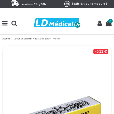
Panneau de gestion des cookies
Satisfait ou remboursé
Livraison 24h/48h
0
Accueil
Lames de bistouri Fine Stérile Swann-Morton
-5,11 €