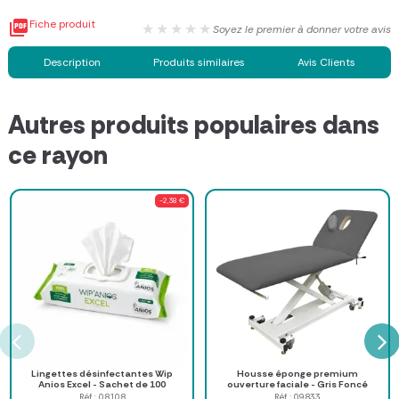

Fiche produit
★★★★★
Soyez le premier à donner votre avis
Description
Produits similaires
Avis Clients
Autres produits populaires dans
ce rayon
-2,38 €
Lingettes désinfectantes Wip
Housse éponge premium
Anios Excel - Sachet de 100
ouverture faciale - Gris Foncé
Réf : 08108
Réf : 09833