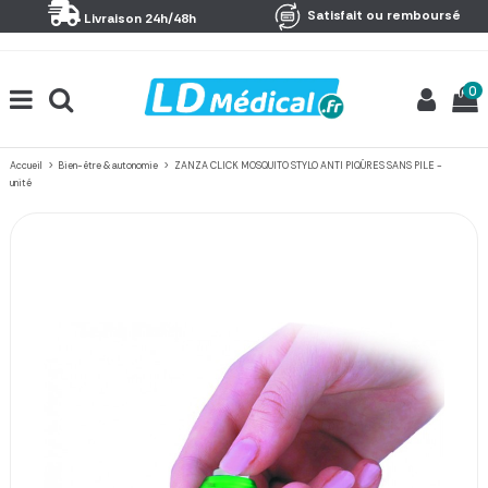
Panneau de gestion des cookies
Satisfait ou remboursé
Livraison 24h/48h
0
Accueil
Bien-être & autonomie
ZANZA CLICK MOSQUITO STYLO ANTI PIQÛRES SANS PILE -
unité