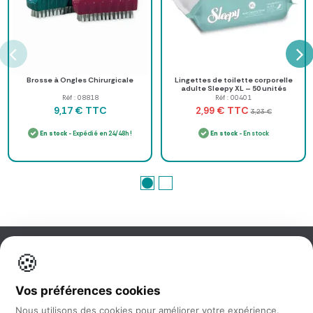
Brosse à Ongles Chirurgicale
Lingettes de toilette corporelle
adulte Sleepy XL – 50 unités
Réf : 08818
Réf : 00401
TTC
TTC
9,17 €
2,99 €
3,23 €
En stock
- Expédié en 24/48h !
En stock
- En stock
🍪
Information
Vos préférences cookies
Nos services
Nous utilisons des cookies pour améliorer votre expérience.