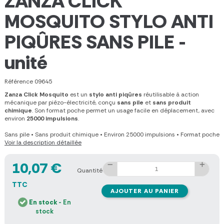
ZANZA CLICK
MOSQUITO STYLO ANTI
PIQÛRES SANS PILE -
unité
Référence
09645
Zanza Click Mosquito
est un
stylo anti piqûres
réutilisable à action
mécanique par piézo-électricité, conçu
sans pile
et
sans produit
chimique
. Son format poche permet un usage facile en déplacement, avec
environ
25000 impulsions
.
Sans pile
•
Sans produit chimique
•
Environ 25000 impulsions
•
Format poche
Voir la description détaillée
10,07 €
Quantité
TTC
AJOUTER AU PANIER
En stock
- En
stock