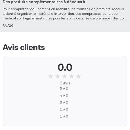
Des produits complémentaires à découvrir
Pour compléter l'équipement en mobilité, les trousses de premiers secours
aident à organiser le matériel d'intervention. Les compresses et l'alcool
médical sont également utiles pour les soins cutanés de première intention.
F.A./26
Avis clients
0.0
★★★★★
★★★★★
0 avis
5 ★
0
4 ★
0
3 ★
0
2 ★
0
1 ★
0