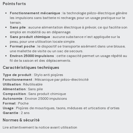
Points forts
Fonctionnement mécanique
: la technologie piézo-électrique génère
les impulsions sans batterie ni recharge, pour un usage pratique sur le
terrain.
Sans pile
: aucune alimentation électrique à prévoir, ce qui facilite son
emploi en mobilité ou en dépannage.
Sans produit chimique
: aucune substance n'est appliquée sur la
peau, pour une utilisation locale simple.
Format poche
: le dispositif se transporte aisément dans une blouse,
une mallette de visite ou un sac de secours.
Environ 25000 impulsions
: cette capacité permet un usage répété au
fil de la saison et des déplacements.
Caractéristiques techniques
Type de produit
: Stylo anti piqûres
Fonctionnement
: Mécanique par piézo-électricité
Utilisation
: Réutilisable
Alimentation
: Sans pile
Composition
: Sans produit chimique
Autonomie
: Environ 25000 impulsions
Format
: Poche
Usage
: Piqûres de moustiques, taons, méduses et urtications d'orties
Garantie
: 2 ans
Normes & sécurité
Lire attentivement la notice avant utilisation