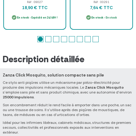
1 l
PIC - à l'unité
Réf : 09027
Réf : 00291
TTC
TTC
18,90 €
7,64 €
En stock
- Expédié en 24/48H !
En stock
- En stock
Description détaillée
Zanza Click Mosquito, solution compacte sans pile
Ce stylo anti piqûres utilise un mécanisme par piézo-électricité pour
produire des impulsions mécaniques locales. Le
Zanza Click Mosquito
s'emploie sans pile et sans produit chimique, avec une autonomie d'environ
25000 impulsions
.
Son encombrement réduit le rend facile à emporter dans une poche, un sac
ou une trousse de soins. Il s'utilise après des piqûres de moustiques, de
taons, de méduses ou en cas d'urtications d'orties.
Idéal pour les infirmiers libéraux, cabinets médicaux, structures de premiers
secours, collectivités et professionnels exposés aux interventions en
extérieur.