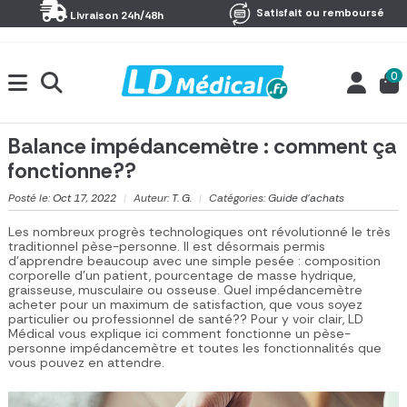
Panneau de gestion des cookies
Satisfait ou remboursé
Livraison 24h/48h
0
Balance impédancemètre : comment ça
fonctionne??
Posté le:
Oct 17, 2022
|
Auteur:
T. G.
|
Catégories:
Guide d'achats
Les nombreux progrès technologiques ont révolutionné le très
traditionnel pèse-personne. Il est désormais permis
d’apprendre beaucoup avec une simple pesée : composition
corporelle d’un patient, pourcentage de masse hydrique,
graisseuse, musculaire ou osseuse.
Quel impédancemètre
acheter
pour un maximum de satisfaction, que vous soyez
particulier ou professionnel de santé?? Pour y voir clair, LD
Médical vous explique ici
comment fonctionne un pèse-
personne impédancemètre
et toutes les fonctionnalités que
vous pouvez en attendre.