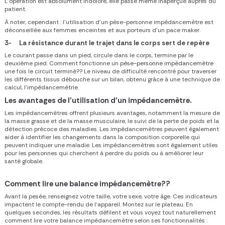
L’opération est absolument indolore, elle passe même inaperçue auprès du
patient.
À noter, cependant :
l’utilisation d’un pèse-personne impédancemètre est
déconseillée aux femmes enceintes et aux porteurs d’un pace maker.
3-
La résistance durant le trajet dans le corps sert de repère
Le courant passe dans un pied, circule dans le corps, termine par le
deuxième pied.
Comment fonctionne un
pèse-personne impédancemètre
une fois le circuit terminé?? Le niveau de difficulté rencontré pour traverser
les différents tissus débouche sur un bilan, obtenu grâce à une technique de
calcul, l’impédancemétrie.
Les avantages de l’utilisation d’un impédancemètre.
Les impédancemètres offrent plusieurs avantages, notamment la mesure de
la masse grasse et de la masse musculaire, le suivi de la perte de poids et la
détection précoce des maladies. Les impédancemètres peuvent également
aider à identifier les changements dans la composition corporelle qui
peuvent indiquer une maladie. Les impédancemètres sont également utiles
pour les personnes qui cherchent à perdre du poids ou à améliorer leur
santé globale.
Comment lire une balance impédancemètre?
?
Avant la pesée, renseignez votre taille, votre sexe, votre âge. Ces indicateurs
impactent le compte-rendu de l’appareil. Montez sur le plateau. En
quelques secondes, les résultats défilent et vous voyez tout naturellement
comment lire votre balance impédancemètre
selon ses fonctionnalités :