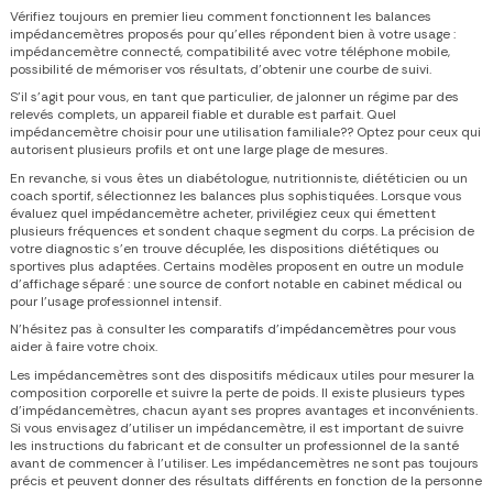
Vérifiez toujours en premier lieu
comment fonctionnent les balances
impédancemètres
proposés pour qu’elles répondent bien à votre usage :
impédancemètre connecté, compatibilité avec votre téléphone mobile,
possibilité de mémoriser vos résultats, d’obtenir une courbe de suivi.
S’il s’agit pour vous, en tant que particulier, de jalonner un régime par des
relevés complets, un appareil fiable et durable est parfait.
Quel
impédancemètre choisir
pour une utilisation familiale?? Optez pour ceux qui
autorisent plusieurs profils et ont une large plage de mesures.
En revanche, si vous êtes un diabétologue, nutritionniste, diététicien ou un
coach sportif, sélectionnez les balances plus sophistiquées. Lorsque vous
évaluez
quel impédancemètre acheter,
privilégiez ceux qui émettent
plusieurs fréquences et sondent chaque segment du corps. La précision de
votre diagnostic s’en trouve décuplée, les dispositions diététiques ou
sportives plus adaptées. Certains modèles proposent en outre un module
d’affichage séparé : une source de confort notable en cabinet médical ou
pour l’usage professionnel intensif.
N’hésitez pas à consulter les
comparatifs d’impédancemètres
pour vous
aider à faire votre choix.
Les impédancemètres sont des dispositifs médicaux utiles pour mesurer la
composition corporelle et suivre la perte de poids. Il existe plusieurs types
d’impédancemètres, chacun ayant ses propres avantages et inconvénients.
Si vous envisagez d’utiliser un impédancemètre, il est important de suivre
les instructions du fabricant et de consulter un professionnel de la santé
avant de commencer à l’utiliser. Les impédancemètres ne sont pas toujours
précis et peuvent donner des résultats différents en fonction de la personne