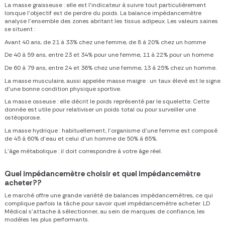
La masse graisseuse :
elle est l’indicateur à suivre tout particulièrement
lorsque l’objectif est de perdre du poids. La balance impédancemètre
analyse l’ensemble des zones abritant les tissus adipeux. Les valeurs saines
se situent :
Avant 40 ans, de 21 à 33% chez une femme, de 8 à 20% chez un homme
De 40 à 59 ans, entre 23 et 34% pour une femme, 11 à 22% pour un homme
De 60 à 79 ans, entre 24 et 36% chez une femme, 13 à 25% chez un homme.
La masse musculaire, aussi appelée masse maigre :
un taux élevé est le signe
d’une bonne condition physique sportive.
La masse osseuse :
elle décrit le poids représenté par le squelette. Cette
donnée est utile pour relativiser un poids total ou pour surveiller une
ostéoporose.
La masse hydrique :
habituellement, l’organisme d’une femme est composé
de 45 à 60% d’eau et celui d’un homme de 50% à 65%.
L’âge métabolique :
il doit correspondre à votre âge réel.
Quel impédancemètre choisir
et
quel impédancemètre
acheter??
Le marché offre une grande variété de balances impédancemètres, ce qui
complique parfois la tâche pour savoir
quel impédancemètre acheter
. LD
Médical s’attache à sélectionner, au sein de marques de confiance, les
modèles les plus performants.