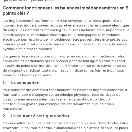
qui peuvent indiquer une maladie.
Comment fonctionnent les balances impédancemètres
en 3
points clés ?
Les impédancemètres fonctionnent en envoyant une faible quantité de
courant électrique à travers le corps et en mesurant la résistance électrique
du corps. Les différentes technologies utilisées incluent la bio-impédance, la
spectroscopie d’impédance électrique et la tomographie d’impédance
électrique. Les résultats de l’impédancemètre peuvent être interprétés pour
fournir des informations sur la masse grasse, la masse musculaire, la masse
hydrique et la masse osseuse.
Jusque-là réservé aux professionnels, le pèse-personne impédancemètre
conquiert les particuliers qui se préoccupent de leur ligne ou font du sport.
Le suivi du poids d’un individu est un élément central de la surveillance ou
du
diagnostic médical
, toutefois, il est un indicateur parfois restrictif pour
prendre les bonnes décisions.
1-
La conduction
Pour comprendre
comment fonctionnent les balances impédancemètres
, il
faut tout d’abord s’appuyer sur un principe physique : tous les tissus du
corps humain ne possèdent pas la même capacité de conduction
électrique. La graisse, par exemple, résiste davantage que les tissus
musculaires.
2-
Le courant électrique continu
Ces nouvelles balances intelligentes sont donc équipées d’électrodes. Elles
émettent un courant électrique sinusoïdal de faible intensité sous les pieds.