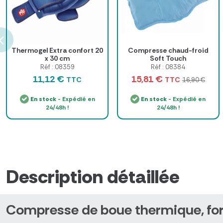
Thermogel Extra confort 20
Compresse chaud-froid
x 30 cm
Soft Touch
Réf : 08359
Réf : 08384
11,12 €
15,81 €
TTC
TTC
16,90 €
En stock
- Expédié en
En stock
- Expédié en
24/48h !
24/48h !
Description détaillée
Compresse de boue thermique, form