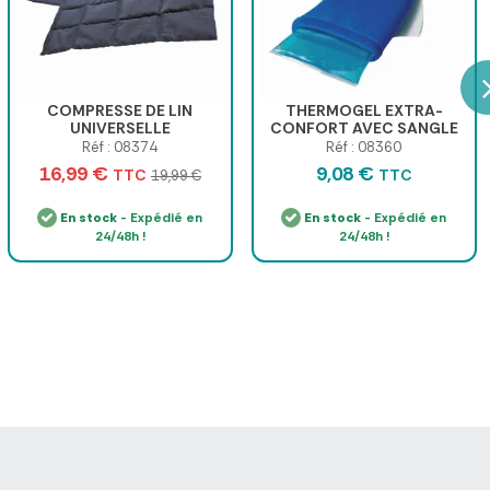
COMPRESSE DE LIN
THERMOGEL EXTRA-
UNIVERSELLE
CONFORT AVEC SANGLE
THERMORÉGULATIVE
PIC - 10 x 26 cm
Réf : 08374
Réf : 08360
TOP'KINE - 48 x 34 cm
16,99 €
9,08 €
TTC
TTC
19,99 €
En stock
- Expédié en
En stock
- Expédié en
24/48h !
24/48h !