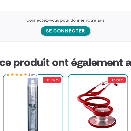
Connectez-vous pour donner votre avis
SE CONNECTER
 ce produit ont également a
★★★★★
★★★★★
1 avis
-10,20 €
-15,28 €