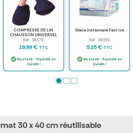
COMPRESSE DE LIN
Glace instantané Fast ice
CHAUSSON UNIVERSEL
TOP'KINE - paire 28 x 16
Réf : 08379
Réf : 08356
cm
19,99 €
5,25 €
TTC
TTC
En stock
- Expédié en
En stock
- Expédié en
24/48h !
24/48h !
at 30 x 40 cm réutilisable