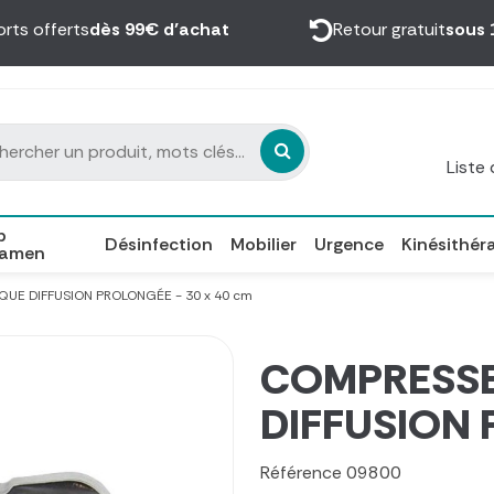
orts offerts
dès 99€ d’achat
Retour gratuit
sous 
Liste
p
Désinfection
Mobilier
Urgence
Kinésithér
xamen
UE DIFFUSION PROLONGÉE - 30 x 40 cm
COMPRESSE
DIFFUSION 
Référence
09800