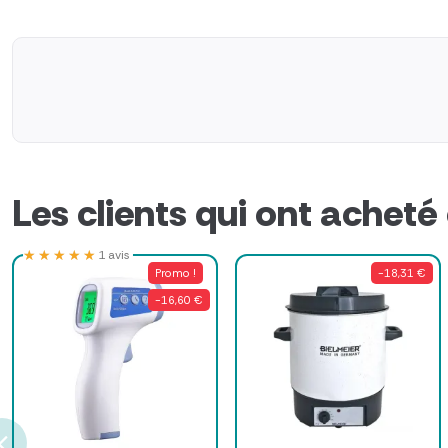
Les clients qui ont acheté
★★★★★
★★★★★
1 avis
Promo !
-18,31 €
-16,60 €