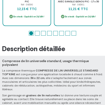
PIC
AVEC SANGLE GENOU PIC - 17 x 30
cm
Réf : 08390
Réf : 08361
TTC
TTC
12,23 €
11,21 €
En stock
- Expédié en 24/48h !
En stock
- Expédié en 24/48h !
Description détaillée
Compresse de lin universelle standard, usage thermique
polyvalent
La compresse thermique
COMPRESSE DE LIN UNIVERSELLE STANDARD
TOP'KINE
est conçue pour une application localisée à chaud comme à froid.
Avec ses dimensions
36 x 22 cm
, elle s'adapte facilement aux zones
musculaires et articulaires les plus sollicitées. Idéal pour kinésithérapeutes,
cabinets de rééducation, ostéopathes, médecins du sport et infirmiers
libéraux.
Son garnissage en
graines de lin naturelles
lui donne une texture souple et
agréable au contact. Elle trouve naturellement sa place dans les soins de
cabinet, avant une mobilisation manuelle ou après une séance nécessitant