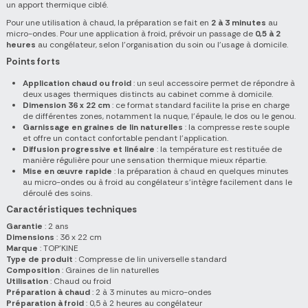
un apport thermique ciblé.
Pour une utilisation à chaud, la préparation se fait en
2 à 3 minutes
au
micro-ondes. Pour une application à froid, prévoir un passage de
0,5 à 2
heures
au congélateur, selon l'organisation du soin ou l'usage à domicile.
Points forts
Application chaud ou froid
: un seul accessoire permet de répondre à
deux usages thermiques distincts au cabinet comme à domicile.
Dimension 36 x 22 cm
: ce format standard facilite la prise en charge
de différentes zones, notamment la nuque, l'épaule, le dos ou le genou.
Garnissage en graines de lin naturelles
: la compresse reste souple
et offre un contact confortable pendant l'application.
Diffusion progressive et linéaire
: la température est restituée de
manière régulière pour une sensation thermique mieux répartie.
Mise en œuvre rapide
: la préparation à chaud en quelques minutes
au micro-ondes ou à froid au congélateur s'intègre facilement dans le
déroulé des soins.
Caractéristiques techniques
Garantie
: 2 ans
Dimensions
: 36 x 22 cm
Marque
: TOP'KINE
Type de produit
: Compresse de lin universelle standard
Composition
: Graines de lin naturelles
Utilisation
: Chaud ou froid
Préparation à chaud
: 2 à 3 minutes au micro-ondes
Préparation à froid
: 0,5 à 2 heures au congélateur