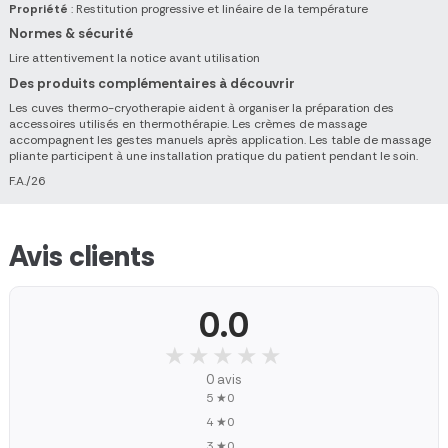
Propriété
: Restitution progressive et linéaire de la température
Normes & sécurité
Lire attentivement la notice avant utilisation
Des produits complémentaires à découvrir
Les cuves thermo-cryotherapie aident à organiser la préparation des
accessoires utilisés en thermothérapie. Les crèmes de massage
accompagnent les gestes manuels après application. Les table de massage
pliante participent à une installation pratique du patient pendant le soin.
F.A./26
Avis clients
0.0
★★★★★
★★★★★
0 avis
5 ★
0
4 ★
0
3 ★
0