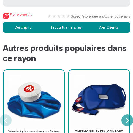

Fiche produit
★★★★★
Soyez le premier à donner votre avis
Description
Produits similaires
Avis Clients
Autres produits populaires dans
ce rayon
Vessie à glace en tissu ice fix bag
THERMOGEL EXTRA-CONFORT