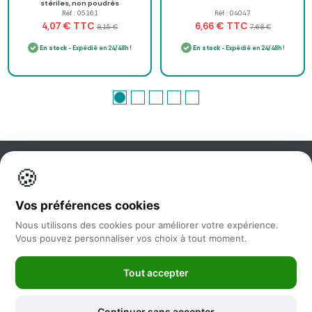
stériles, non poudrés
Réf : 05161
Réf : 04047
TTC
TTC
4,07 €
6,66 €
8,15 €
7,68 €
En stock
- Expédié en 24/48h !
En stock
- Expédié en 24/48h !
🍪
Information
Vos préférences cookies
Nos services
Nous utilisons des cookies pour améliorer votre expérience.
Vous pouvez personnaliser vos choix à tout moment.
Nous suivre
Tout accepter
Newsletter
Continuer sans accepter