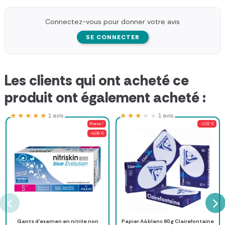
Connectez-vous pour donner votre avis
SE CONNECTER
Les clients qui ont acheté ce
produit ont également acheté :
★★★★★
★★★★★
★★★★★
★★★★★
1 avis
1 avis
Promo !
-1,02 €
-4,08 €
Gants d'examen en nitrile non
Papier A4 blanc 80 g Clairefontaine