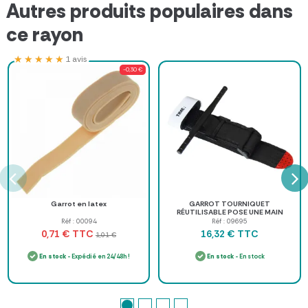
Autres produits populaires dans
ce rayon
★★★★★
★★★★★
1 avis
-0,30 €
Garrot en latex
GARROT TOURNIQUET
RÉUTILISABLE POSE UNE MAIN
FARMOR
Réf : 00094
Réf : 09695
TTC
TTC
0,71 €
16,32 €
1,01 €
En stock
- Expédié en 24/48h !
En stock
- En stock