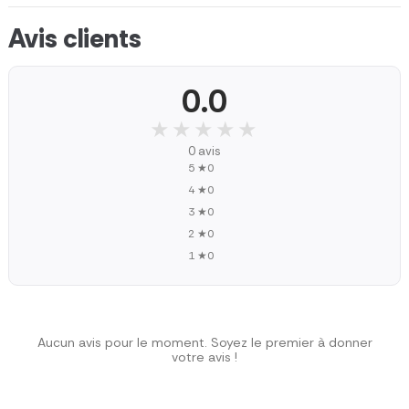
Avis clients
0.0
★★★★★
★★★★★
0 avis
5 ★
0
4 ★
0
3 ★
0
2 ★
0
1 ★
0
Aucun avis pour le moment. Soyez le premier à donner
votre avis !