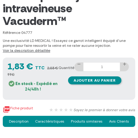
intraveineuse
Vacuderm™
Référence
04777
Une exclusivité LD MEDICAL ! Essayez ce garrot intelligent équipé d'une
pompe pour faire ressortir la veine et ne rater aucune injection.
Voir la description détaillée
1,83 €
TTC
Quantité
2,03 €
TTC
AJOUTER AU PANIER
En stock
- Expédié en
24/48h !

Fiche produit
★★★★★
Soyez le premier à donner votre avis
Description
Caractéristiques
Produits similaires
Avis Clients