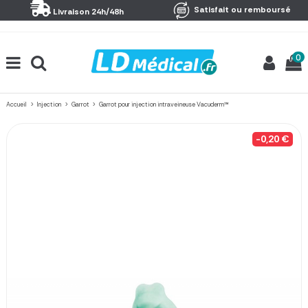
Panneau de gestion des cookies
Satisfait ou remboursé
Livraison 24h/48h
0
Accueil
Injection
Garrot
Garrot pour injection intraveineuse Vacuderm™
-0,20 €