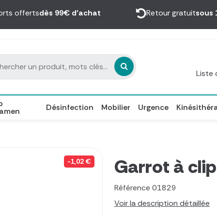
orts offerts
dès 99€ d’achat
Retour gratuit
sous 
Liste
p
Désinfection
Mobilier
Urgence
Kinésithér
xamen
Garrot à clip
-1,02 €
Référence
01829
Voir la description détaillée