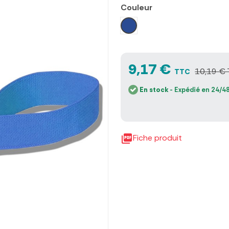
Couleur
Bleu
9,17 €
10,19 €
TTC
En stock
- Expédié en 24/48

Fiche produit