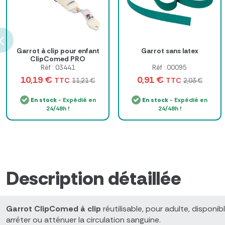
Garrot à clip pour enfant
Garrot sans latex
ClipComed PRO
Réf : 03441
Réf : 00095
10,19 €
0,91 €
TTC
TTC
11,21 €
2,03 €
En stock
- Expédié en
En stock
- Expédié en
24/48h !
24/48h !
Description détaillée
Garrot ClipComed à clip
réutilisable, pour adulte, disponi
arrêter ou atténuer la circulation sanguine.