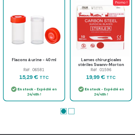
Promo !
Flacons à urine - 40 ml
Lames chirurgicales
stériles Swann-Morton
boîte de 100
Réf : 06581
Réf : 01596
15,29 €
19,99 €
TTC
TTC
En stock
- Expédié en
En stock
- Expédié en
24/48h !
24/48h !