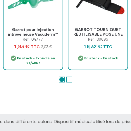
Garrot pour injection
GARROT TOURNIQUET
intraveineuse Vacuderm™
RÉUTILISABLE POSE UNE
MAIN FARMOR
Réf : 04777
Réf : 09695
1,83 €
16,32 €
TTC
TTC
2,03 €
En stock
- Expédié en
En stock
- En stock
24/48h !
ble dans différents coloris. Dispositif médical utilisé lors de