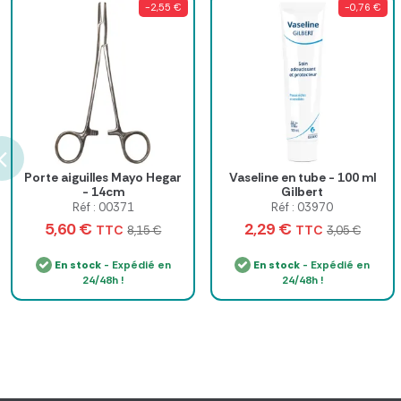
-2,55 €
-0,76 €
Porte aiguilles Mayo Hegar
Vaseline en tube - 100 ml
- 14cm
Gilbert
Réf : 00371
Réf : 03970
5,60 €
2,29 €
TTC
TTC
8,15 €
3,05 €
En stock
- Expédié en
En stock
- Expédié en
24/48h !
24/48h !