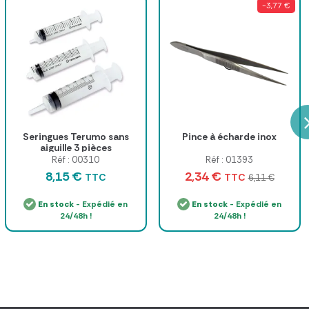
-3,77 €
Seringues Terumo sans
Pince à écharde inox
aiguille 3 pièces
Réf : 00310
Réf : 01393
8,15 €
2,34 €
TTC
TTC
6,11 €
En stock
- Expédié en
En stock
- Expédié en
24/48h !
24/48h !