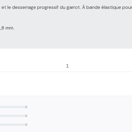
de et le desserrage progressif du garrot. À bande élastique pour
1,8 mm.
1
0
0
0