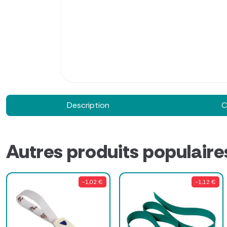
Description
C
Autres produits populaire
-1,02 €
-1,12 €