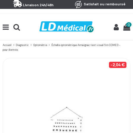
Panneau de gestion des cookies
Satisfait ou remboursé
Livraison 24h/48h
0
Accueil
Diagnostic
Optométrie
Échelle optométrique Armaignac test visuel 5 m COMED -
pour illettrés
-2,04 €