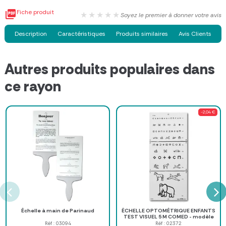

Fiche produit
★★★★★
Soyez le premier à donner votre avis
Description
Caractéristiques
Produits similaires
Avis Clients
Autres produits populaires dans
ce rayon
-2,04 €
Échelle à main de Parinaud
ÉCHELLE OPTOMÉTRIQUE ENFANTS
TEST VISUEL 5 M COMED - modèle
enfant
Réf : 03094
Réf : 02372