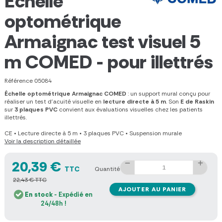
Échelle
optométrique
Armaignac test visuel 5
m COMED - pour illettrés
Référence
05084
Échelle optométrique Armaignac COMED
: un support mural conçu pour
réaliser un test d’acuité visuelle en
lecture directe à 5 m
. Son
E de Raskin
sur
3 plaques PVC
convient aux évaluations visuelles chez les patients
illettrés.
CE
•
Lecture directe à 5 m
•
3 plaques PVC
•
Suspension murale
Voir la description détaillée
20,39 €
TTC
Quantité
22,43 € TTC
AJOUTER AU PANIER
En stock
- Expédié en
24/48h !