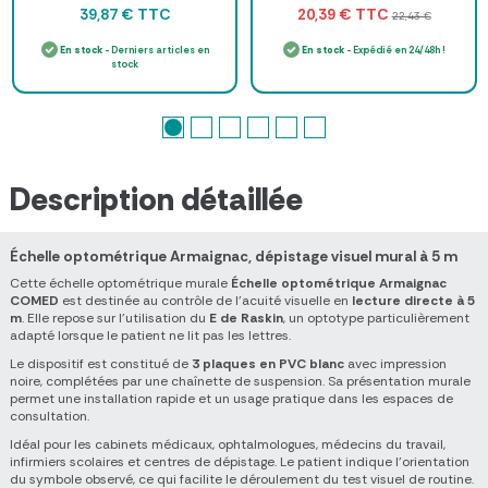
TTC
TTC
39,87 €
20,39 €
22,43 €
En stock
- Derniers articles en
En stock
- Expédié en 24/48h !
stock
Description détaillée
Échelle optométrique Armaignac, dépistage visuel mural à 5 m
Cette échelle optométrique murale
Échelle optométrique Armaignac
COMED
est destinée au contrôle de l’acuité visuelle en
lecture directe à 5
m
. Elle repose sur l’utilisation du
E de Raskin
, un optotype particulièrement
adapté lorsque le patient ne lit pas les lettres.
Le dispositif est constitué de
3 plaques en PVC blanc
avec impression
noire, complétées par une chaînette de suspension. Sa présentation murale
permet une installation rapide et un usage pratique dans les espaces de
consultation.
Idéal pour les cabinets médicaux, ophtalmologues, médecins du travail,
infirmiers scolaires et centres de dépistage. Le patient indique l’orientation
du symbole observé, ce qui facilite le déroulement du test visuel de routine.