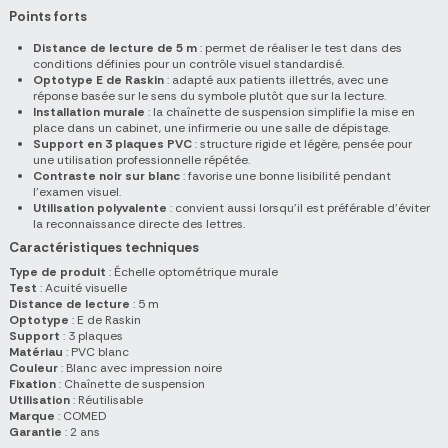
Points forts
Distance de lecture de 5 m
: permet de réaliser le test dans des
conditions définies pour un contrôle visuel standardisé.
Optotype E de Raskin
: adapté aux patients illettrés, avec une
réponse basée sur le sens du symbole plutôt que sur la lecture.
Installation murale
: la chaînette de suspension simplifie la mise en
place dans un cabinet, une infirmerie ou une salle de dépistage.
Support en 3 plaques PVC
: structure rigide et légère, pensée pour
une utilisation professionnelle répétée.
Contraste noir sur blanc
: favorise une bonne lisibilité pendant
l’examen visuel.
Utilisation polyvalente
: convient aussi lorsqu’il est préférable d’éviter
la reconnaissance directe des lettres.
Caractéristiques techniques
Type de produit
: Échelle optométrique murale
Test
: Acuité visuelle
Distance de lecture
: 5 m
Optotype
: E de Raskin
Support
: 3 plaques
Matériau
: PVC blanc
Couleur
: Blanc avec impression noire
Fixation
: Chaînette de suspension
Utilisation
: Réutilisable
Marque
: COMED
Garantie
: 2 ans