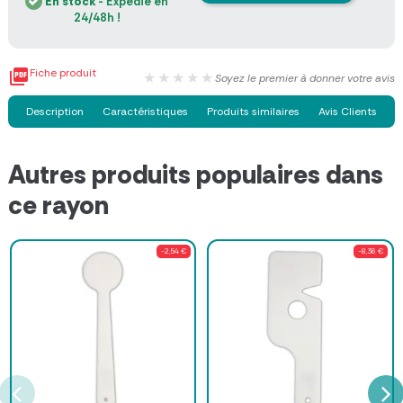
En stock
- Expédié en
24/48h !

Fiche produit
★★★★★
Soyez le premier à donner votre avis
Description
Caractéristiques
Produits similaires
Avis Clients
Autres produits populaires dans
ce rayon
-2,54 €
-8,36 €