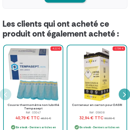
Les clients qui ont acheté ce
produit ont également acheté :
-6,12 €
-17,96 €
Couvre thermomètre non lubrifié
Conteneur en carton pour DASRI
Tempasept
Réf : 03047
Réf : 05608
TTC
TTC
40,79 €
32,94 €
46,91 €
50,90 €
En stock
- Derniers articles en
En stock
- Derniers articles en