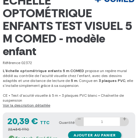
ÉCHELLE
OPTOMÉTRIQUE
ENFANTS TEST VISUEL 5
M COMED - modèle
enfant
Référence
02372
L'échelle optométrique enfants 5 m COMED
propose un repère mural
dédié au contrôle de l'acuité visuelle chez l'enfant, avec des dessins
adaptés et une distance de lecture de
5 m
. Conçue en
3 plaques PVC
, elle
s'installe simplement grâce à sa suspension.
CE
•
Test d'acuité visuelle à 5 m
•
3 plaques PVC blanc
•
Chaînette de
suspension
Voir la description détaillée
20,39 €
TTC
Quantité
22,43 € TTC
AJOUTER AU PANIER