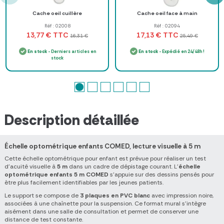
Cache oeil cuillère
Cache oeil face à main
Réf : 02008
Réf : 02094
TTC
TTC
13,77 €
17,13 €
16,31 €
25,49 €
En stock
- Derniers articles en
En stock
- Expédié en 24/48h !
stock
Description détaillée
Échelle optométrique enfants COMED, lecture visuelle à 5 m
Cette échelle optométrique pour enfant est prévue pour réaliser un test
d'acuité visuelle à
5 m
dans un cadre de dépistage courant. L'
échelle
optométrique enfants 5 m COMED
s'appuie sur des dessins pensés pour
être plus facilement identifiables par les jeunes patients.
Le support se compose de
3 plaques en PVC blanc
avec impression noire,
associées à une chaînette pour la suspension. Ce format mural s'intègre
aisément dans une salle de consultation et permet de conserver une
distance de test constante.