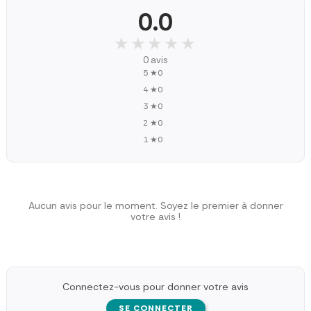
0.0
★★★★★
★★★★★
0 avis
5 ★
0
4 ★
0
3 ★
0
2 ★
0
1 ★
0
Aucun avis pour le moment. Soyez le premier à donner
votre avis !
Connectez-vous pour donner votre avis
SE CONNECTER