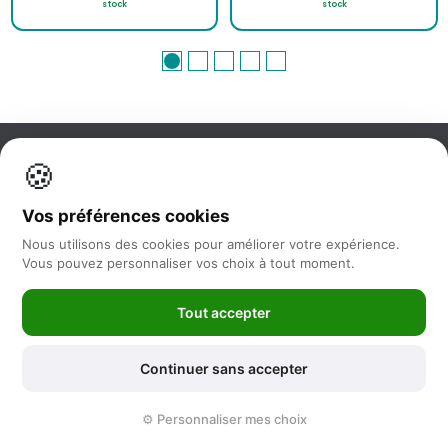
stock
stock
🍪
Information
Vos préférences cookies
Nos services
Nous utilisons des cookies pour améliorer votre expérience.
Vous pouvez personnaliser vos choix à tout moment.
Nous suivre
Tout accepter
Newsletter
Continuer sans accepter
©2025 -
Feya.fr
|
Mentions Légales
-
Conditions générales de vente
⚙️ Personnaliser mes choix
-
Politique de protection des données
-
Sitemap