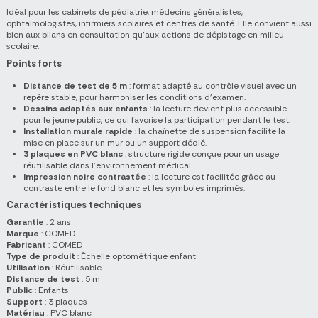
Idéal pour les cabinets de pédiatrie, médecins généralistes,
ophtalmologistes, infirmiers scolaires et centres de santé. Elle convient aussi
bien aux bilans en consultation qu'aux actions de dépistage en milieu
scolaire.
Points forts
Distance de test de 5 m
: format adapté au contrôle visuel avec un
repère stable, pour harmoniser les conditions d'examen.
Dessins adaptés aux enfants
: la lecture devient plus accessible
pour le jeune public, ce qui favorise la participation pendant le test.
Installation murale rapide
: la chaînette de suspension facilite la
mise en place sur un mur ou un support dédié.
3 plaques en PVC blanc
: structure rigide conçue pour un usage
réutilisable dans l'environnement médical.
Impression noire contrastée
: la lecture est facilitée grâce au
contraste entre le fond blanc et les symboles imprimés.
Caractéristiques techniques
Garantie
: 2 ans
Marque
: COMED
Fabricant
: COMED
Type de produit
: Échelle optométrique enfant
Utilisation
: Réutilisable
Distance de test
: 5 m
Public
: Enfants
Support
: 3 plaques
Matériau
: PVC blanc