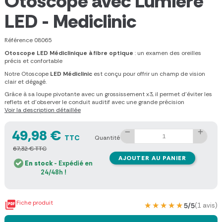
Otoscope avec Lumière
LED - Mediclinic
Référence
08065
Otoscope LED Médiclinique à fibre optique
: un examen des oreilles
précis et confortable
Notre Otoscope
LED Médiclinic
est conçu pour offrir un champ de vision
clair et dégagé.
Grâce à sa loupe pivotante avec un grossissement x3, il permet d'éviter les
reflets et d'observer le conduit auditif avec une grande précision
Voir la description détaillée
49,98 €
TTC
Quantité
67,32 € TTC
AJOUTER AU PANIER
En stock
- Expédié en
24/48h !

Fiche produit
★★★★★
★★★★★
5/5
(1 avis)