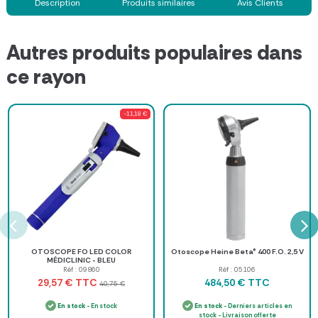
Description
Produits similaires
Avis Clients
Autres produits populaires dans
ce rayon
-11,18 €
OTOSCOPE FO LED COLOR
Otoscope Heine Beta® 400 F.O. 2,5 V
MÉDICLINIC - BLEU
Réf : 09860
Réf : 05106
TTC
TTC
29,57 €
484,50 €
40,75 €
En stock
- En stock
En stock
- Derniers articles en
stock - Livraison offerte