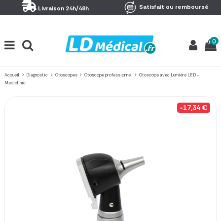
Panneau de gestion des cookies
Satisfait ou remboursé
Livraison 24h/48h
0
Accueil
Diagnostic
Otoscopes
Otoscope professionnel
Otoscope avec Lumière LED -
Mediclinic
-17,34 €