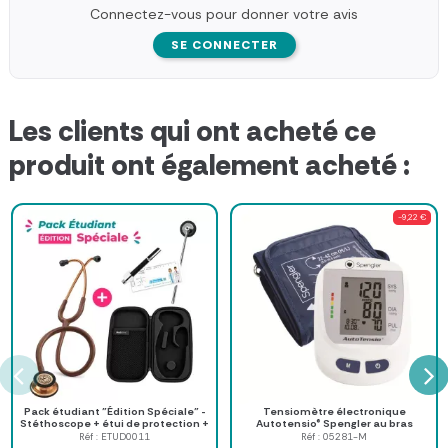
Connectez-vous pour donner votre avis
SE CONNECTER
Les clients qui ont acheté ce
produit ont également acheté :
-9,22 €
Pack étudiant "Édition Spéciale" -
Tensiomètre électronique
Stéthoscope + étui de protection +
Autotensio® Spengler au bras
marteau réflexe +...
Réf : ETUD0011
Réf : 05281-M