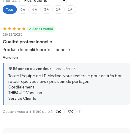
Trier par :
Tous
5★
4★
3★
2★
1★
★★★★★
★★★★★
✓ Achat vérifié
28/12/2025
Qualité professionnelle
Produit de qualité professionnelle
Aurelien
💬 Réponse du vendeur
— 28/12/2025
Toute l’équipe de LD Medical vous remercie pour ce très bon
retour que vous avez pris soin de partager.
Cordialement
THIBAULT Vanessa
Service Clients
Cet avis vous a-t-il été utile ?
👍
0
👎
0
🚩