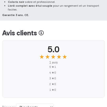
Coloris noir
sobre et professionnel.
Livré complet avec étui souple
pour un rangement et un transport
faciles.
Garantie 3 ans.
CE.
Avis clients (1)
5.0
★★★★★
★★★★★
1 avis
5 ★
1
4 ★
0
3 ★
0
2 ★
0
1 ★
0