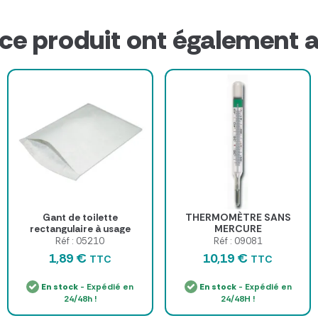
 ce produit ont également a
Gant de toilette
THERMOMÈTRE SANS
rectangulaire à usage
MERCURE
unique
Réf : 05210
Réf : 09081
1,89 €
10,19 €
TTC
TTC
En stock
- Expédié en
En stock
- Expédié en
24/48h !
24/48H !