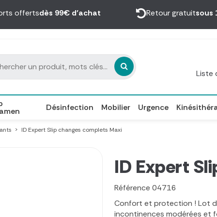
orts offerts
dès 99€ d’achat
Retour gratuit
sous 
Liste
p
Désinfection
Mobilier
Urgence
Kinésithér
xamen
bants
ID Expert Slip changes complets Maxi
ID Expert Sl
Référence
04716
Confort et protection ! Lot d
incontinences modérées et fo