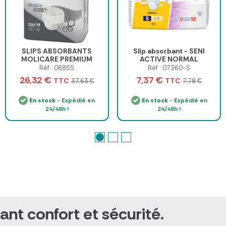
SLIPS ABSORBANTS
Slip absorbant - SENI
MOLICARE PREMIUM
ACTIVE NORMAL
MOBILE 10 GOUTTES
Réf : 06855
Réf : 07360-S
HARTMANN - paquet de 14
26,32 €
7,37 €
TTC
TTC
37,63 €
7,78 €
En stock
- Expédié en
En stock
- Expédié en
24/48h !
24/48h !
iant confort et sécurité.