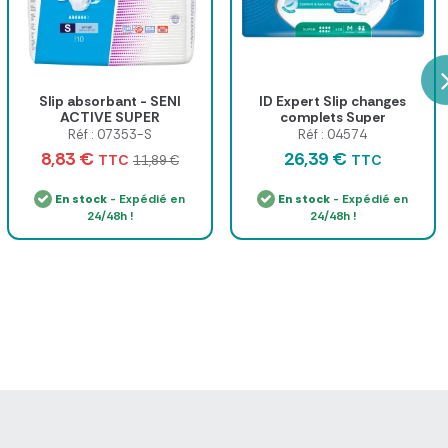
Slip absorbant - SENI
ID Expert Slip changes
ACTIVE SUPER
complets Super
Réf : 07353-S
Réf : 04574
8,83 €
26,39 €
TTC
TTC
11,89 €
En stock
- Expédié en
En stock
- Expédié en
24/48h !
24/48h !