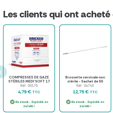
Les clients qui ont acheté
COMPRESSES DE GAZE
Brossette cervicale non
STÉRILES MEDI’SOFT 17
stérile - Sachet de 50
FILS HYDROPHILES
Réf : 00175
Réf : 04743
MEDICLINIC - boîte de 100
4,79 €
12,75 €
TTC
TTC
En stock
- Expédié en
En stock
- Expédié en
24/48h !
24/48h !