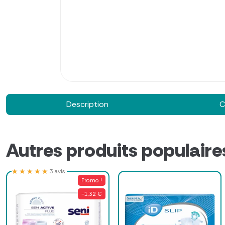
Description
C
Autres produits populaire
★★★★★
★★★★★
3 avis
Promo !
-1,32 €