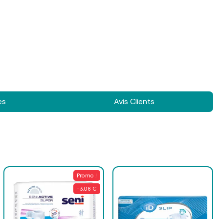
es
Avis Clients
Promo !
-3,06 €