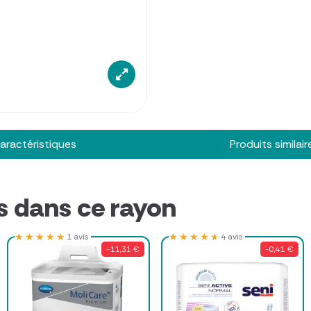
aractéristiques
Produits similair
s dans ce rayon
★★★★★
★★★★★
★★★★★
★★★★★
1 avis
4 avis
-11,31 €
-0,41 €