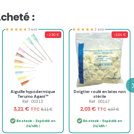
cheté :
★★★★★
★★★★★
★★★★★
★★★★★
3 avis
2 avis
-2,90 €
-2,04 €
Aiguille hypodermique
Doigtier roulé en latex non
Terumo Agani™
stérile
Réf : 00313
Réf : 00147
3,21 €
2,03 €
TTC
TTC
6,11 €
4,07 €
En stock
- Expédié en
En stock
- Expédié en
24/48h !
24/48h !