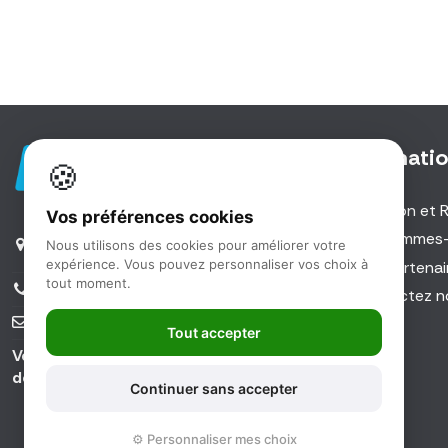
Informati
🍪
Livraison et 
Vos préférences cookies
5 Rue des Investisseurs |
Qui sommes
Nous utilisons des cookies pour améliorer votre
91560 Crosne
expérience. Vous pouvez personnaliser vos choix à
Nos partenai
tout moment.
01 48 59 11 59
Contactez n
info@ld-medical.fr
Tout accepter
Votre fournisseur de matériel médical
depuis 1929
Continuer sans accepter
⚙️ Personnaliser mes choix