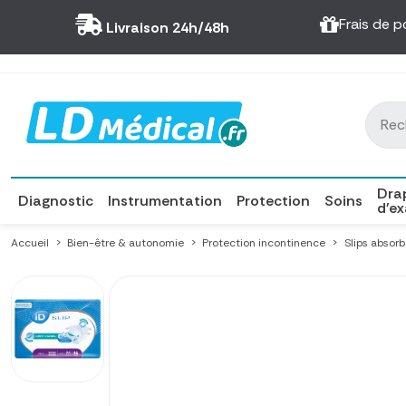
Panneau de gestion des cookies
Frais de p
Livraison 24h/48h
Dra
Diagnostic
Instrumentation
Protection
Soins
d'e
Accueil
Bien-être & autonomie
Protection incontinence
Slips absor