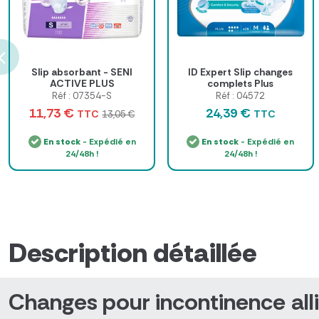
Slip absorbant - SENI
ID Expert Slip changes
ACTIVE PLUS
complets Plus
Réf : 07354-S
Réf : 04572
11,73 €
24,39 €
TTC
TTC
13,05 €
En stock
- Expédié en
En stock
- Expédié en
24/48h !
24/48h !
Description détaillée
Changes pour incontinence
all