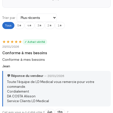
Trier par :
Tous
5★
4★
3★
2★
1★
★★★★★
★★★★★
✓ Achat vérifié
20/01/2026
Conforme à mes besoins
Conforme à mes besoins
Jean
💬 Réponse du vendeur
— 20/01/2026
Toute l’équipe de LD Medical vous remercie pour votre
commande.
Cordialement
DA COSTA Alisson
Service Clients LD Medical
Cet avis vous a-t-il été utile ?
👍
0
👎
0
🚩