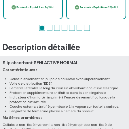
En stock
- Expédié en 24/48h !
En stock
- Expédié en 24/48h !
Description détaillée
Slip absorbant SENI ACTIVE NORMAL
Caractéristiques :
Coussin absorbant en pulpe de cellulose avec superabsorbant.
Voile de distribution "EDS".
Barrières latérales le long du coussin absorbant non-tissé élastique.
Protection supplémentaire antifuites dans la zone inguinale.
Indicateur d'humidité : imprimé à l'encre devenant flou lorsque la
protection est saturée.
Couche externe, stratifié perméable à la vapeur sur toute la surface.
Languette de fermeture placée à l'arrière du produit.
Matières premières :
Cellulose, non-tissé hydrophile, non-tissé hydrophobe, non-tissé de