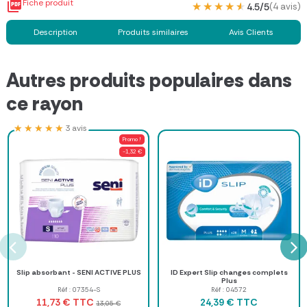

Fiche produit
★★★★★
★★★★★
4.5/5
(4 avis)
Description
Produits similaires
Avis Clients
Autres produits populaires dans
ce rayon
★★★★★
★★★★★
3 avis
Promo !
-1,32 €
Slip absorbant - SENI ACTIVE PLUS
ID Expert Slip changes complets
Plus
Réf : 07354-S
Réf : 04572
TTC
TTC
11,73 €
24,39 €
13,05 €