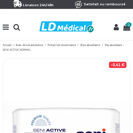
Panneau de gestion des cookies
Satisfait ou remboursé
Livraison 24h/48h
0
Accueil
Bien-être & autonomie
Protection incontinence
Slips absorbants
Slip absorbant -
SENI ACTIVE NORMAL
-0,41 €