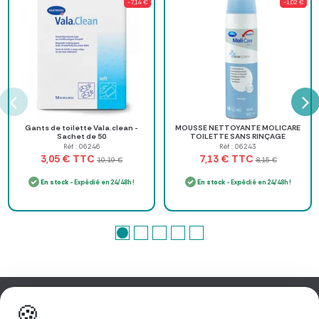
-7,14 €
-1,02 €
Gants de toilette Vala.clean -
MOUSSE NETTOYANTE MOLICARE
Sachet de 50
TOILETTE SANS RINÇAGE
HARTMANN - spray de 400 ml
Réf : 06246
Réf : 06243
TTC
TTC
3,05 €
7,13 €
10,19 €
8,15 €
En stock
- Expédié en 24/48h !
En stock
- Expédié en 24/48h !
🍪
Information