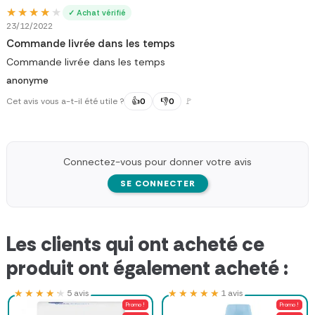
★★★★★
★★★★★
✓ Achat vérifié
23/12/2022
Commande livrée dans les temps
Commande livrée dans les temps
anonyme
Cet avis vous a-t-il été utile ?
👍
0
👎
0
🚩
Connectez-vous pour donner votre avis
SE CONNECTER
Les clients qui ont acheté ce
produit ont également acheté :
★★★★★
★★★★★
★★★★★
★★★★★
5 avis
1 avis
Promo !
Promo !