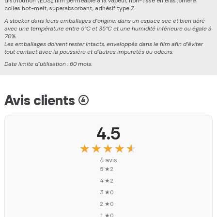
distribution (EDS), film perméable à la vapeur, non-tissé en élastomère,
colles hot-melt, superabsorbant, adhésif type Z.
A stocker dans leurs emballages d'origine, dans un espace sec et bien aéré
avec une température entre 5°C et 35°C et une humidité inférieure ou égale à
70%.
Les emballages doivent rester intacts, enveloppés dans le film afin d'éviter
tout contact avec la poussière et d'autres impuretés ou odeurs.
Date limite d'utilisation : 60 mois.
Avis clients (4)
4.5
★★★★★
★★★★★
4 avis
5 ★
2
4 ★
2
3 ★
0
2 ★
0
1 ★
0