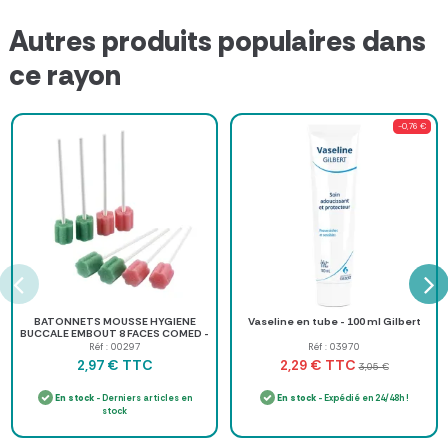
Autres produits populaires dans
ce rayon
-0,76 €
BATONNETS MOUSSE HYGIENE
Vaseline en tube - 100 ml Gilbert
BUCCALE EMBOUT 8 FACES COMED -
sachet de 10
Réf : 00297
Réf : 03970
TTC
TTC
2,97 €
2,29 €
3,05 €
En stock
- Derniers articles en
En stock
- Expédié en 24/48h !
stock