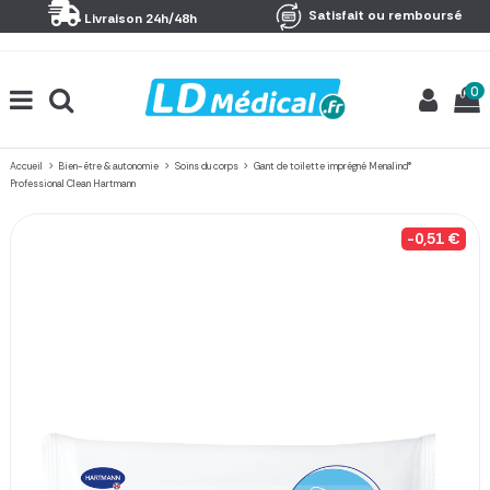
Panneau de gestion des cookies
Satisfait ou remboursé
Livraison 24h/48h
0
Accueil
Bien-être & autonomie
Soins du corps
Gant de toilette imprégné Menalind®
Professional Clean Hartmann
-0,51 €