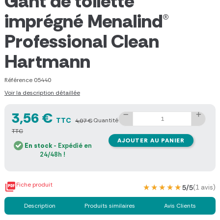
Gant de toilette
imprégné Menalind®
Professional Clean
Hartmann
Référence
05440
Voir la description détaillée
3,56 €
TTC
Quantité
4,07 €
TTC
AJOUTER AU PANIER
En stock
- Expédié en
24/48h !

Fiche produit
★★★★★
★★★★★
5/5
(1 avis)
Description
Produits similaires
Avis Clients