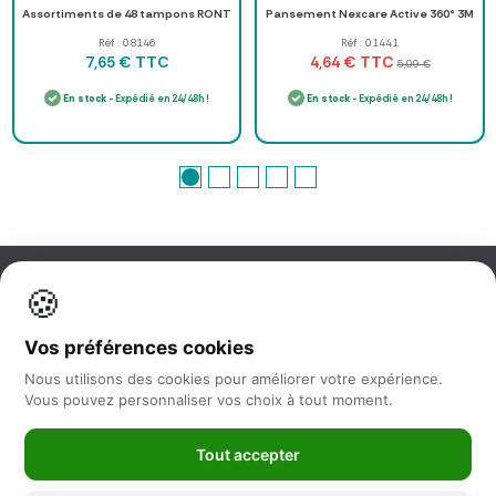
Assortiments de 48 tampons RONT
Pansement Nexcare Active 360° 3M
Réf : 08146
Réf : 01441
TTC
TTC
7,65 €
4,64 €
5,09 €
En stock
- Expédié en 24/48h !
En stock
- Expédié en 24/48h !
🍪
Information
Vos préférences cookies
Nos services
Nous utilisons des cookies pour améliorer votre expérience.
Vous pouvez personnaliser vos choix à tout moment.
Nous suivre
Tout accepter
Newsletter