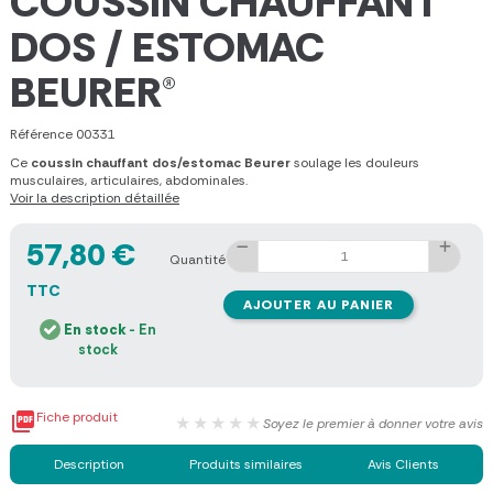
COUSSIN CHAUFFANT
DOS / ESTOMAC
BEURER®
Référence
00331
Ce
coussin chauffant dos/estomac Beurer
soulage les douleurs
musculaires, articulaires, abdominales.
Voir la description détaillée
57,80 €
Quantité
TTC
AJOUTER AU PANIER
En stock
- En
stock

Fiche produit
★★★★★
Soyez le premier à donner votre avis
Description
Produits similaires
Avis Clients