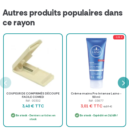
Autres produits populaires dans
ce rayon
-1,06 €
COUPEUR DE COMPRIMÉS DÉCOUPE
Crème mains Pro Intense Laino -
FACILE COMED
50 ml
Réf : 00302
Réf : 03677
TTC
TTC
3,40 €
3,01 €
4,07 €
En stock
- Derniers articles en
En stock
- Expédié en 24/48h !
stock