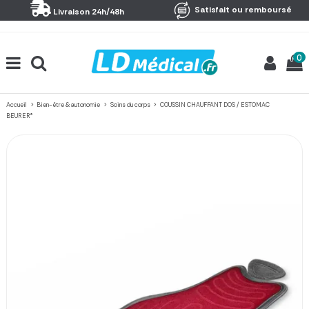
Panneau de gestion des cookies
Satisfait ou remboursé
Livraison 24h/48h
0
Accueil
Bien-être & autonomie
Soins du corps
COUSSIN CHAUFFANT DOS / ESTOMAC
BEURER®