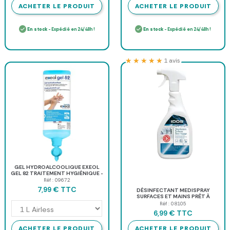
ACHETER LE PRODUIT
ACHETER LE PRODUIT
En stock
- Expédié en 24/48h !
En stock
- Expédié en 24/48h !
★★★★★
★★★★★
1 avis
GEL HYDROALCOOLIQUE EXEOL
GEL 82 TRAITEMENT HYGIÉNIQUE -
1 l pompe
Réf : 09672
TTC
7,99 €
DÉSINFECTANT MEDISPRAY
SURFACES ET MAINS PRÊT À
L'EMPLOI - spray de 750 ml
Réf : 08105
TTC
6,99 €
ACHETER LE PRODUIT
ACHETER LE PRODUIT