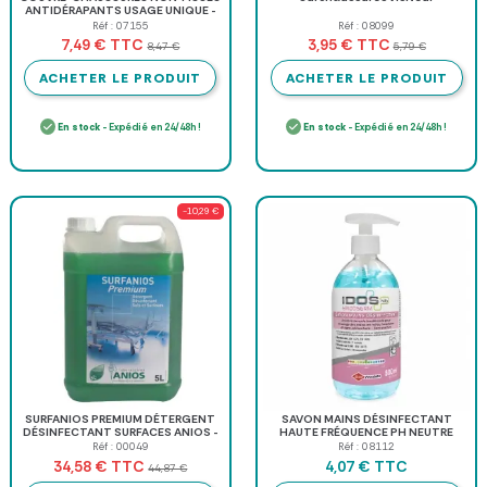
ANTIDÉRAPANTS USAGE UNIQUE -
lot de 50 paires
Réf : 07155
Réf : 08099
TTC
TTC
7,49 €
3,95 €
8,47 €
5,79 €
ACHETER LE PRODUIT
ACHETER LE PRODUIT
En stock
- Expédié en 24/48h !
En stock
- Expédié en 24/48h !
-10,29 €
SURFANIOS PREMIUM DÉTERGENT
SAVON MAINS DÉSINFECTANT
DÉSINFECTANT SURFACES ANIOS -
HAUTE FRÉQUENCE PH NEUTRE
bidon de 5 l
IDOS - flacon pompe 500 ml
Réf : 00049
Réf : 08112
TTC
TTC
34,58 €
4,07 €
44,87 €