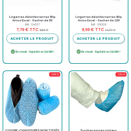
Lingettes désinfectantes Wip
Lingettes désinfectantes Wip
Anios Excel - Sachet de 50
Anios Excel - Sachet de 100
Réf : 04037
Réf : 08108
TTC
TTC
7,79 €
8,99 €
8,69 €
11,37 €
ACHETER LE PRODUIT
ACHETER LE PRODUIT
En stock
- Expédié en 24/48h !
En stock
- Expédié en 24/48H !
-0,98 €
-1,84 €
COUVRE-CHAUSSURES NON TISSÉS
Surchaussures visiteur