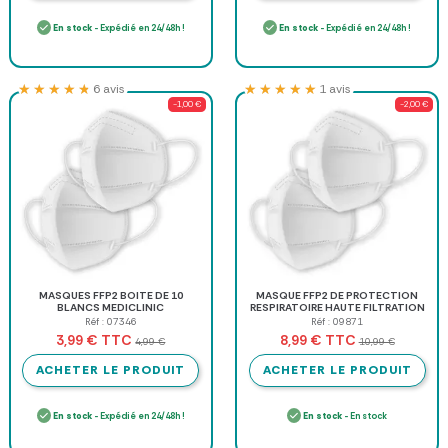
En stock
- Expédié en 24/48h !
En stock
- Expédié en 24/48h !
★★★★★
★★★★★
★★★★★
★★★★★
6 avis
1 avis
-1,00 €
-2,00 €
MASQUES FFP2 BOITE DE 10
MASQUE FFP2 DE PROTECTION
BLANCS MEDICLINIC
RESPIRATOIRE HAUTE FILTRATION
MEDICLINIC - boîte de 20
Réf : 07346
Réf : 09871
TTC
TTC
3,99 €
8,99 €
4,99 €
10,99 €
ACHETER LE PRODUIT
ACHETER LE PRODUIT
En stock
- Expédié en 24/48h !
En stock
- En stock