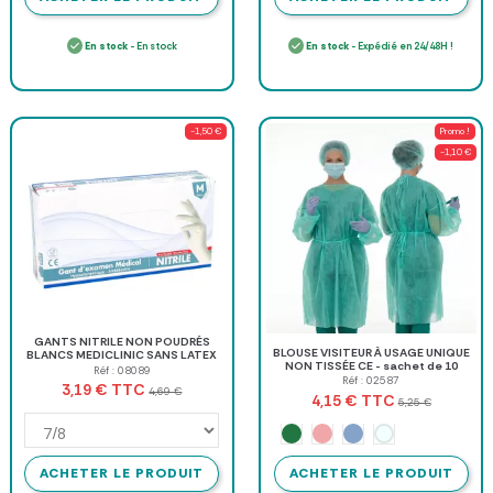
En stock
- En stock
En stock
- Expédié en 24/48H !
-1,50 €
Promo !
-1,10 €
GANTS NITRILE NON POUDRÉS
BLOUSE VISITEUR À USAGE UNIQUE
BLANCS MEDICLINIC SANS LATEX
NON TISSÉE CE - sachet de 10
DREXCO MÉDICAL - boîte de 100
Réf : 08089
Réf : 02587
TTC
3,19 €
4,69 €
TTC
4,15 €
5,25 €
Blanc
Vert
Rose
Bleu ciel
ACHETER LE PRODUIT
ACHETER LE PRODUIT