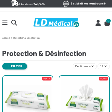
Panneau de gestion des cookies
Satisfait ou remboursé
Livraison 24h/48h
0
Accueil
Protection & Désinfection
Protection & Désinfection
FILTER
Pertinence
12
-0,90 €
-2,38 €