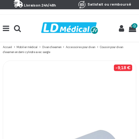
Panneau de gestion des cookies
Satisfait ou remboursé
Livraison 24h/48h
0
Accueil
Mobilier médical
Divan d'examen
Accessoires pour divan
Coussin pour divan
d'examen en demi cylindre avec sangle
-9,18 €