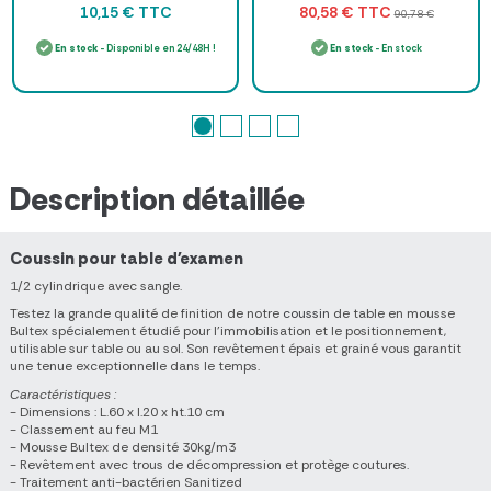
TTC
TTC
10,15 €
80,58 €
90,78 €
En stock
- Disponible en 24/48H !
En stock
- En stock
Description détaillée
Coussin pour table d'examen
1/2 cylindrique avec sangle.
Testez la grande qualité de finition de notre
coussin
de table en mousse
Bultex spécialement étudié pour l’immobilisation et le positionnement,
utilisable sur table ou au sol. Son revêtement épais et grainé vous garantit
une tenue exceptionnelle dans le temps.
Caractéristiques :
- Dimensions : L.60 x l.20 x ht.10 cm
- Classement au feu M1
- Mousse Bultex de densité 30kg/m3
- Revêtement avec trous de décompression et protège coutures.
- Traitement anti-bactérien Sanitized