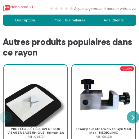

Fiche produit
★★★★★
Soyez le premier à donner votre avis
Description
Produits similaires
Avis Clients
Autres produits populaires dans
ce rayon
-10,20 €
PROTÈGE-TÊTIÈRE AVEC TROU
Etaux pour etriers divan Gyn Med
VISAGE USAGE UNIQUE - format 1,4
Inox - MEDICLINIC
m
Réf : 08879
Réf : 00138