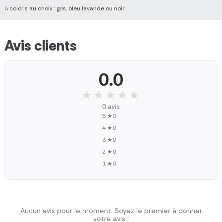
4 coloris au choix : gris, bleu lavande ou noir.
Avis clients
0.0
★★★★★
★★★★★
0 avis
5 ★
0
4 ★
0
3 ★
0
2 ★
0
1 ★
0
Aucun avis pour le moment. Soyez le premier à donner
votre avis !