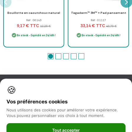
Bouillotte en caoutchouc naturel
Tegaderm™ 3M™ + Pad pansement
Réf : 06143
Réf : 01117
TTC
TTC
9,17 €
33,14 €
12,23 €
40,79 €
En stock
- Expédié en 24/48h !
En stock
- Expédié en 24/48h !
🍪
Information
Vos préférences cookies
Nos services
Nous utilisons des cookies pour améliorer votre expérience.
Vous pouvez personnaliser vos choix à tout moment.
Nous suivre
Tout accepter