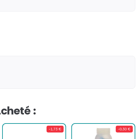
cheté :
-1,73 €
-0,30 €