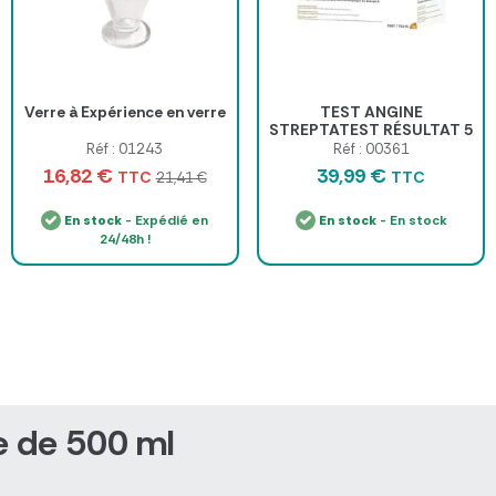
Verre à Expérience en verre
TEST ANGINE
STREPTATEST RÉSULTAT 5
MIN BIOSYNEX - boîte de
Réf : 01243
Réf : 00361
25 tests
16,82 €
39,99 €
TTC
TTC
21,41 €
En stock
- Expédié en
En stock
- En stock
24/48h !
e de 500 ml