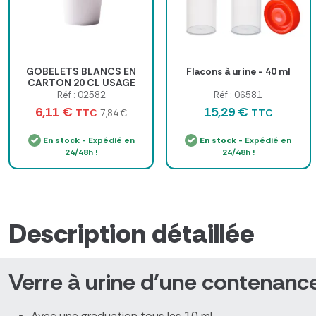
GOBELETS BLANCS EN
Flacons à urine - 40 ml
CARTON 20 CL USAGE
UNIQUE - sachet de 100
Réf : 02582
Réf : 06581
6,11 €
15,29 €
TTC
TTC
7,84 €
En stock
- Expédié en
En stock
- Expédié en
24/48h !
24/48h !
Description détaillée
Verre à urine d'une contenanc
Avec une graduation tous les 10 ml.