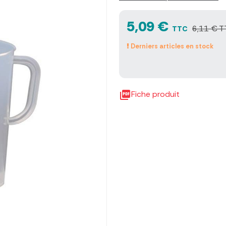
5,09 €
6,11 € T
TTC
Derniers articles en stock

Fiche produit