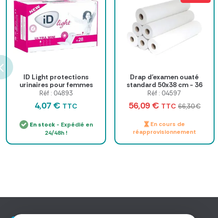
ID Light protections
Drap d'examen ouaté
urinaires pour femmes
standard 50x38 cm - 36
g/m² - Colis de 12 rouleaux
Réf : 04893
Réf : 04597
4,07 €
56,09 €
TTC
TTC
66,30 €
En cours de
En stock
- Expédié en
réapprovisionnement
24/48h !