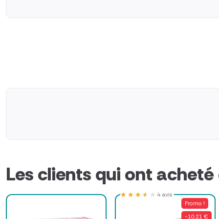
Les clients qui ont acheté
★★★★★
★★★★★
4 avis
Promo !
-10,21 €