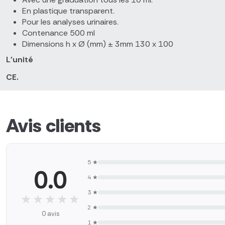
En plastique transparent.
Pour les analyses urinaires.
Contenance 500 ml
Dimensions h x Ø (mm) ± 3mm 130 x 100
L'unité
CE.
Avis clients
5 ★
0.0
4 ★
3 ★
★★★★★
★★★★★
2 ★
0 avis
1 ★