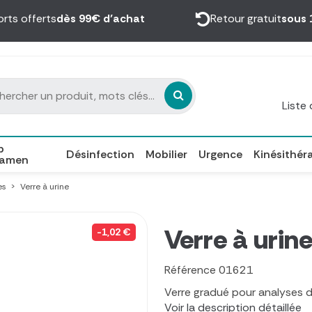
orts offerts
dès 99€ d’achat
Retour gratuit
sous 
Liste
p
Désinfection
Mobilier
Urgence
Kinésithér
xamen
es
Verre à urine
Verre à urin
-1,02 €
Référence
01621
Verre gradué pour analyses d
Voir la description détaillée