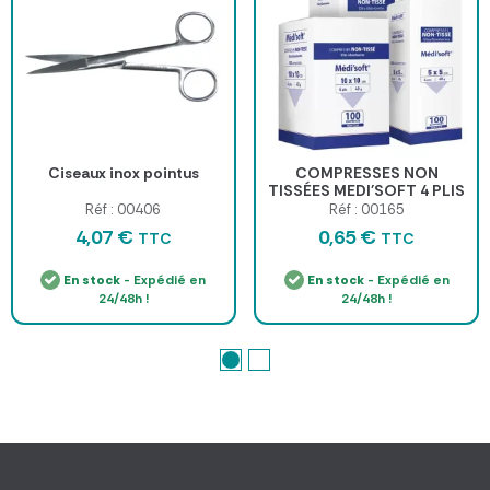
Ciseaux inox pointus
COMPRESSES NON
TISSÉES MEDI'SOFT 4 PLIS
NON STÉRILES
Réf : 00406
Réf : 00165
MEDICLINIC - boîte de 100
4,07 €
0,65 €
TTC
TTC
En stock
- Expédié en
En stock
- Expédié en
24/48h !
24/48h !