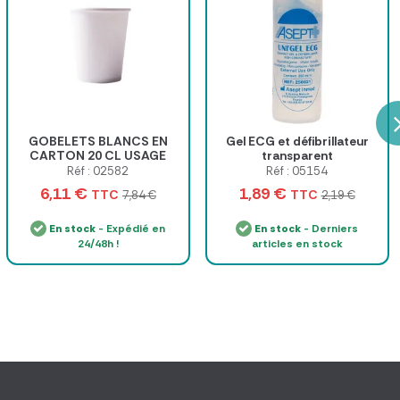
GOBELETS BLANCS EN
Gel ECG et défibrillateur
CARTON 20 CL USAGE
transparent
UNIQUE - sachet de 100
Réf : 02582
Réf : 05154
6,11 €
1,89 €
TTC
TTC
7,84 €
2,19 €
En stock
- Expédié en
En stock
- Derniers
24/48h !
articles en stock