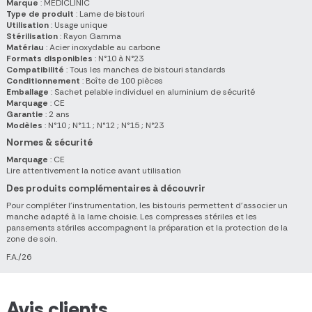
Marque
: MEDICLINIC
Type de produit
: Lame de bistouri
Utilisation
: Usage unique
Stérilisation
: Rayon Gamma
Matériau
: Acier inoxydable au carbone
Formats disponibles
: N°10 à N°23
Compatibilité
: Tous les manches de bistouri standards
Conditionnement
: Boîte de 100 pièces
Emballage
: Sachet pelable individuel en aluminium de sécurité
Marquage
: CE
Garantie
: 2 ans
Modèles
: N°10 ; N°11 ; N°12 ; N°15 ; N°23
Normes & sécurité
Marquage
: CE
Lire attentivement la notice avant utilisation
Des produits complémentaires à découvrir
Pour compléter l'instrumentation, les bistouris permettent d'associer un
manche adapté à la lame choisie. Les compresses stériles et les
pansements stériles accompagnent la préparation et la protection de la
zone de soin.
F.A./26
Avis clients