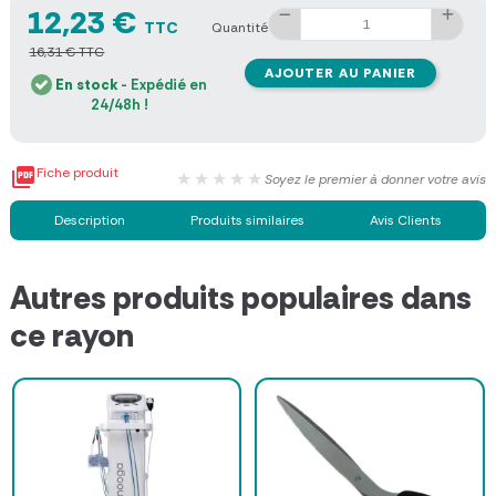
12,23 €
TTC
Quantité
16,31 € TTC
AJOUTER AU PANIER
En stock
- Expédié en
24/48h !

Fiche produit
★★★★★
Soyez le premier à donner votre avis
Description
Produits similaires
Avis Clients
Autres produits populaires dans
ce rayon