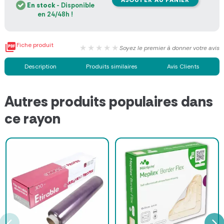
En stock
- Disponible
en 24/48h !

Fiche produit
★★★★★
Soyez le premier à donner votre avis
Description
Produits similaires
Avis Clients
Autres produits populaires dans
ce rayon