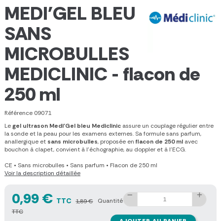
MEDI'GEL BLEU
SANS
MICROBULLES
MEDICLINIC - flacon de
250 ml
Référence
09071
Le
gel ultrason Medi'Gel bleu Mediclinic
assure un couplage régulier entre
la sonde et la peau pour les examens externes. Sa formule sans parfum,
anallergique et
sans microbulles
, proposée en
flacon de 250 ml
avec
bouchon à clapet, convient à l'échographie, au doppler et à l'ECG.
CE
•
Sans microbulles
•
Sans parfum
•
Flacon de 250 ml
Voir la description détaillée
0,99 €
TTC
Quantité
1,89 €
TTC
AJOUTER AU PANIER