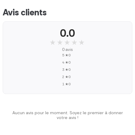
Avis clients
0.0
★★★★★
★★★★★
0 avis
5 ★
0
4 ★
0
3 ★
0
2 ★
0
1 ★
0
Aucun avis pour le moment. Soyez le premier à donner
votre avis !