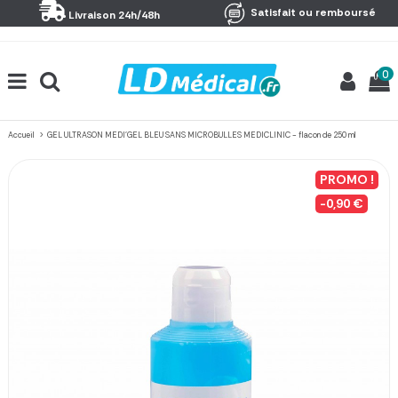
Panneau de gestion des cookies
Satisfait ou remboursé
Livraison 24h/48h
0
Accueil
GEL ULTRASON MEDI'GEL BLEU SANS MICROBULLES MEDICLINIC - flacon de 250 ml
PROMO !
-0,90 €