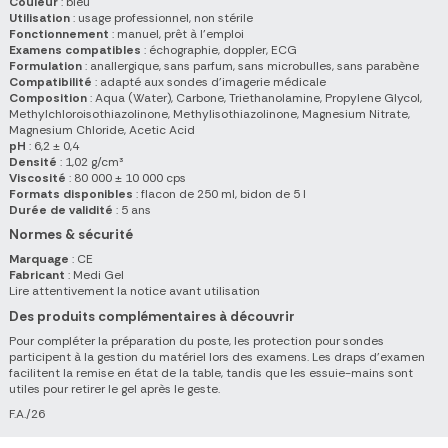
Couleur
: bleu
Utilisation
: usage professionnel, non stérile
Fonctionnement
: manuel, prêt à l'emploi
Examens compatibles
: échographie, doppler, ECG
Formulation
: anallergique, sans parfum, sans microbulles, sans parabène
Compatibilité
: adapté aux sondes d'imagerie médicale
Composition
: Aqua (Water), Carbone, Triethanolamine, Propylene Glycol,
Methylchloroisothiazolinone, Methylisothiazolinone, Magnesium Nitrate,
Magnesium Chloride, Acetic Acid
pH
: 6,2 ± 0,4
Densité
: 1,02 g/cm³
Viscosité
: 80 000 ± 10 000 cps
Formats disponibles
: flacon de 250 ml, bidon de 5 l
Durée de validité
: 5 ans
Normes & sécurité
Marquage
: CE
Fabricant
: Medi Gel
Lire attentivement la notice avant utilisation
Des produits complémentaires à découvrir
Pour compléter la préparation du poste, les protection pour sondes
participent à la gestion du matériel lors des examens. Les draps d'examen
facilitent la remise en état de la table, tandis que les essuie-mains sont
utiles pour retirer le gel après le geste.
F.A./26