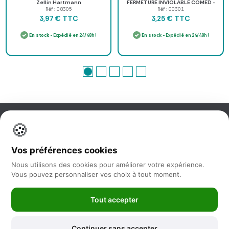
Zellin Hartmann
FERMETURE INVIOLABLE COMED -
lot de 100
Réf : 08305
Réf : 00301
TTC
TTC
3,97 €
3,25 €
En stock
- Expédié en 24/48h !
En stock
- Expédié en 24/48h !
🍪
Information
Vos préférences cookies
Nos services
Nous utilisons des cookies pour améliorer votre expérience.
Vous pouvez personnaliser vos choix à tout moment.
Nous suivre
Tout accepter
Newsletter
Continuer sans accepter