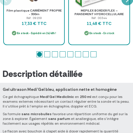
Film plastique CARRÉMENT PROPRE
MEPILEX BORDER FLEX –
- 300m
PANSEMENT HYDROCELLULAIRE
SOUPLE 10 × 10 CM
Réf : 09159
Réf : 00344
TTC
TTC
17,33 €
11,48 €
En stock
- Expédié en 24/48h !
En stock
- En stock
Description détaillée
Gel ultrason Medi'Gel bleu, application nette et homogène
Ce gel échographique
Medi'Gel Mediclinic
en
250 ml
est conçu pour les
examens externes nécessitant un contact régulier entre la sonde et la peau.
Il s'utilise prêt à l'emploi en échographie, doppler et ECG.
Sa formule
sans microbulles
favorise une répartition uniforme du gel sur la
zone à explorer. Également
sans parfum
et anallergique, elle s'intègre
facilement aux usages répétés en environnement médical.
Le flacon avec bouchon à clapet aide à doser rapidement la quantité